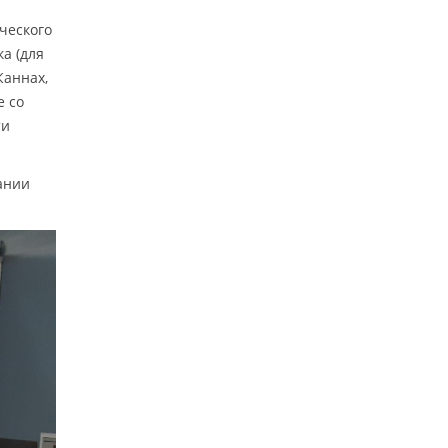
ческого
а (для
Каннах,
е со
ти
ании