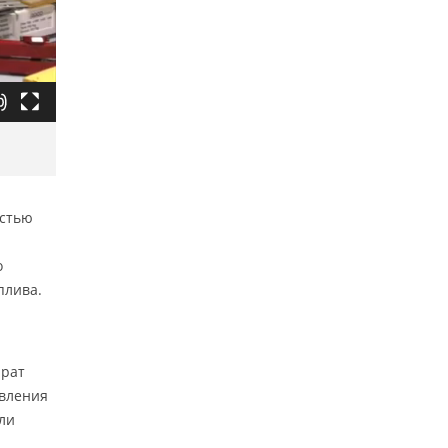
остью
о
плива.
арат
ивления
ли