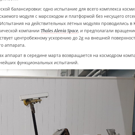
ской балансировки: одно испытание для всего комплекса косми
скаемого модуля с марсоходом и платформой без несущего отсек
. Испытания на действительных лётных модулях проводились в 
мической компании
, и предполагали вращени
Thales Alenia Space
етствует центробежному ускорению до 2g на внешней поверхнос
го аппарата.
ах аппарат в середине марта возвращается на космодром комп
ьнейших функциональных испытаний.