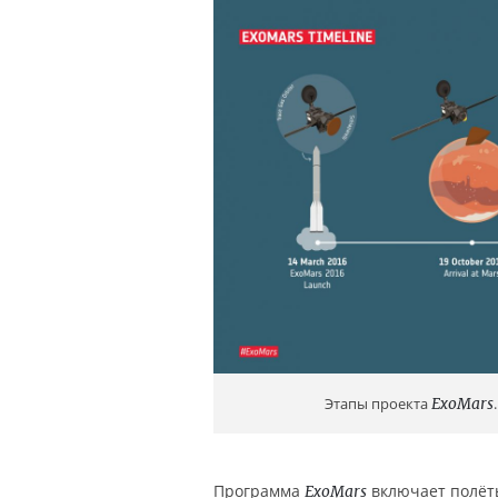
Этапы проекта
ExoMars
.
Программа
включает полёты
ExoMars