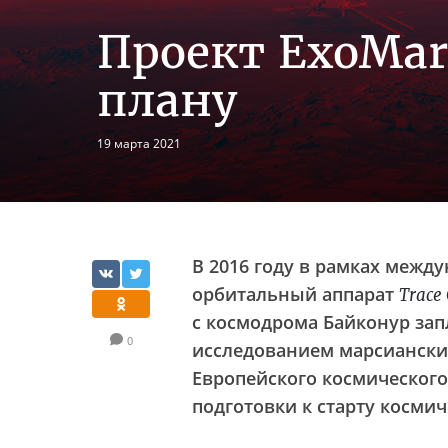
Проект ExoMars
плану
19 марта 2021
В 2016 году в рамках межд
орбитальный аппарат
Trace 
с космодрома Байконур зап
0
исследованием марсианских
Европейского космическог
подготовки к старту космич