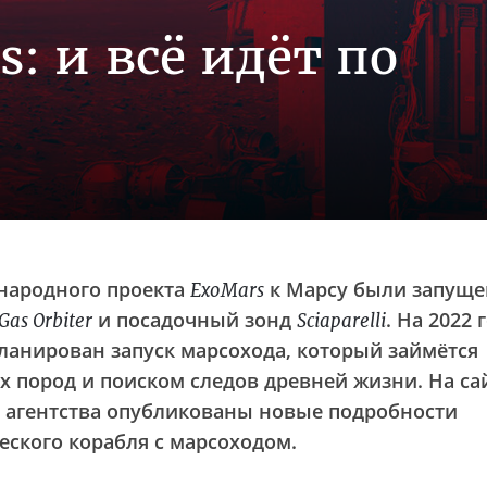
: и всё идёт по
ународного проекта
к Марсу были запущ
ExoMars
и посадочный зонд
. На 2022 
Gas Orbiter
Sciaparelli
ланирован запуск марсохода, который займётся
 пород и поиском следов древней жизни. На са
о агентства опубликованы новые подробности
еского корабля с марсоходом.