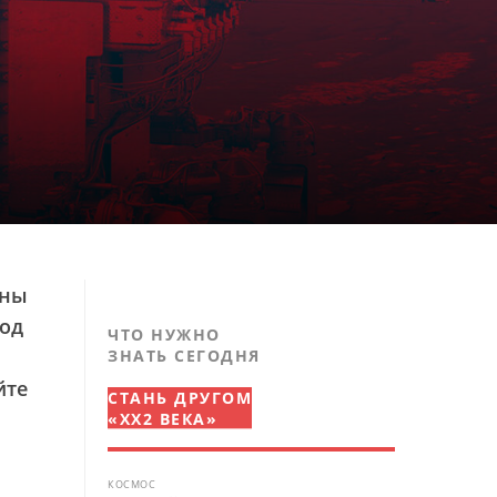
ены
год
ЧТО НУЖНО
ЗНАТЬ СЕГОДНЯ
йте
СТАНЬ ДРУГОМ
«XX2 ВЕКА»
КОСМОС