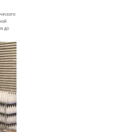
ческого
ной
х до