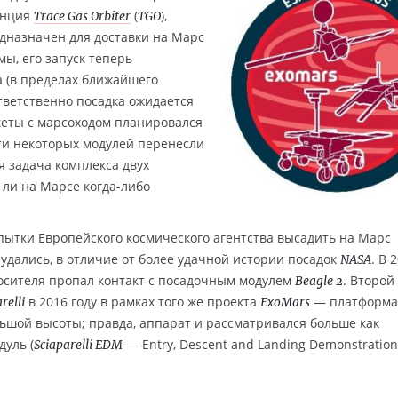
анция
(
),
Trace Gas Orbiter
TGO
едназначен для доставки на Марс
ы, его запуск теперь
а (в пределах ближайшего
ответственно посадка ожидается
акеты с марсоходом планировался
ости некоторых модулей перенесли
я задача комплекса двух
 ли на Марсе когда-либо
опытки Европейского космического агентства высадить на Марс
дались, в отличие от более удачной истории посадок
. В 
NASA
носителя пропал контакт с посадочным модулем
. Второй
Beagle 2
в 2016 году в рамках того же проекта
— платформа
relli
ExoMars
ьшой высоты; правда, аппарат и рассматривался больше как
уль (
— Entry, Descent and Landing Demonstration
Sciaparelli EDM