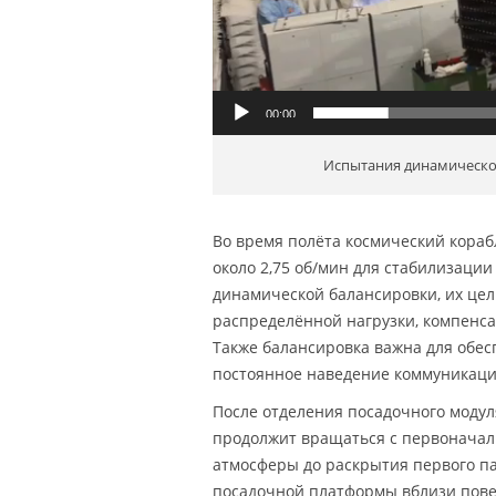
00:00
Испытания динамическо
Во время полёта космический кора
около 2,75 об/мин для стабилизаци
динамической балансировки, их це
распределённой нагрузки, компенса
Также балансировка важна для обес
постоянное наведение коммуникаци
После отделения посадочного модул
продолжит вращаться с первоначал
атмосферы до раскрытия первого па
посадочной платформы вблизи пове