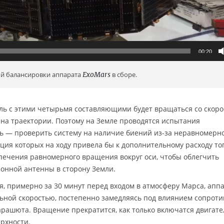
00:20
й балансировки аппарата
ExoMars
в сборе.
бль с этими четырьмя составляющими будет вращаться со скор
и на траектории. Поэтому на Земле проводятся испытания
ль — проверить систему на наличие биений из-за неравномерн
ция которых на ходу привела бы к дополнительному расходу то
печения равномерного вращения вокруг оси, чтобы облегчить
онной антенны в сторону Земли.
я, примерно за 30 минут перед входом в атмосферу Марса, апп
ьной скоростью, постепенно замедляясь под влиянием сопрот
рашюта. Вращение прекратится, как только включатся двигате
рхности.