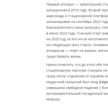
Первый аппарат — орбитальная ст
запущенная в 2016 году. Второй пр
марсохода и стационарной платформ
запланирован на сентябрь 2022 год
благоприятного «окна запуска»), со
в июне 2023 года. Сначала старт р
на 2020 год, но его из-за неготовн
на следующее окно старта. Основна
аппаратов — ответ на вопрос, могла
существовать жизнь.
Нужно отметить, что до этого обе п
стационарную научную станцию не у
сразу после отделения от корабля-
неудачной попыткой был зонд
Sciapa
совершила свободное падение с бол
экспериментальный посадочный мод
Module).