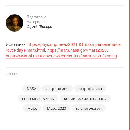
Подготовка
материала
Сергей Шапиро
Источники:
https://phys.org/news/2021-01-nasa-perseverance-
rover-days-mars.html
,
https://mars.nasa.gov/mars2020
,
https://www.jpl.nasa.gov/news/press_kits/mars_2020/landing
КОСМОС
NASA
астрономия
астрофизика
внеземная жизнь
космические аппараты
Марс
Марс-2020
планетология