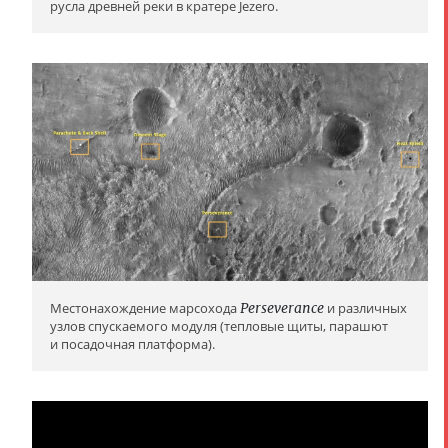
русла древней реки в кратере Jezero.
Местонахождение марсохода
Perseverance
и различных
узлов спускаемого модуля (тепловые щиты, парашют
и посадочная платформа).