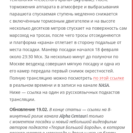
торможения аппарата в атмосфере и выбрасывания
парашюта спускаемая ступень медленно снижается
с включённым тормозным двигателем и на высоте
несколько десятков метров спускает на поверхность сам
марсоход на тросах, после чего тросы отсоединяются
и платформа «крана» отлетает в сторону подальше от
места посадки. Манёвр посадки начался 18 февраля
около 23:30 Мск. За несколько минут до полуночи по
Москве вездеход совершил мягкую посадку и одна из
его камер передала первый снимок окрестностей.
Полную трансляцию можно посмотреть
по этой ссылке
в реальном времени и в записи на канале
.
NASA
Ниже — ссылка на один из русскоязычных подкастов
трансляции.
Обновление 19.02.
В конце статьи — ссылки на 8-
минутный ролик канала
только
Alpha Centauri
с моментом посадки и новый небольшой видеофильм
авторов подкаста «Теория Большой Бороды», в котором
рассказывается о марсоходе и дроне у него на борту.