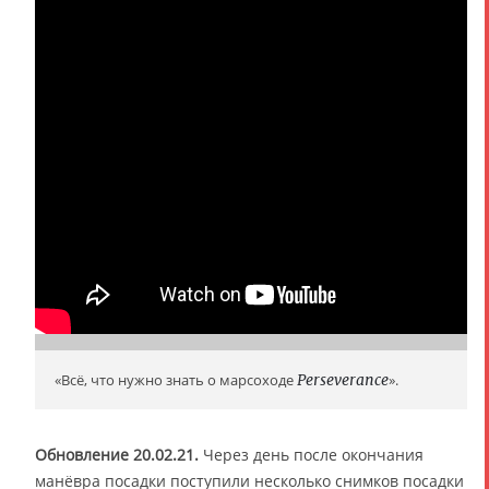
«Всё, что нужно знать о марсоходе
Perseverance
».
Обновление 20.02.21.
Через день после окончания
манёвра посадки поступили несколько снимков посадки