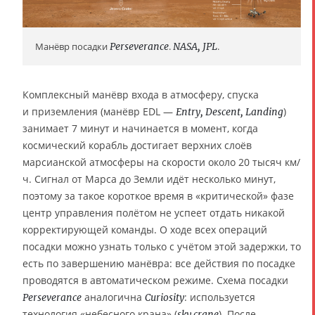
Манёвр посадки
Perseverance
.
NASA, JPL
.
Комплексный манёвр входа в атмосферу, спуска
и приземления (манёвр EDL —
)
Entry, Descent, Landing
занимает 7 минут и начинается в момент, когда
космический корабль достигает верхних слоёв
марсианской атмосферы на скорости около 20 тысяч км/
ч. Сигнал от Марса до Земли идёт несколько минут,
поэтому за такое короткое время в «критической» фазе
центр управления полётом не успеет отдать никакой
корректирующей команды. О ходе всех операций
посадки можно узнать только с учётом этой задержки, то
есть по завершению манёвра: все действия по посадке
проводятся в автоматическом режиме. Схема посадки
аналогична
: используется
Perseverance
Curiosity
технология «небесного крана» (
). После
sky crane