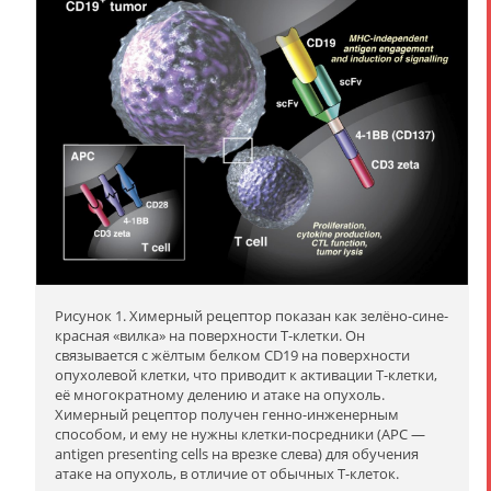
Рисунок 1. Химерный рецептор показан как зелёно-сине-
красная «вилка» на поверхности Т-клетки. Он
связывается с жёлтым белком CD19 на поверхности
опухолевой клетки, что приводит к активации Т-клетки,
её многократному делению и атаке на опухоль.
Химерный рецептор получен генно-инженерным
способом, и ему не нужны клетки-посредники (APC —
antigen presenting cells на врезке слева) для обучения
атаке на опухоль, в отличие от обычных Т-клеток.