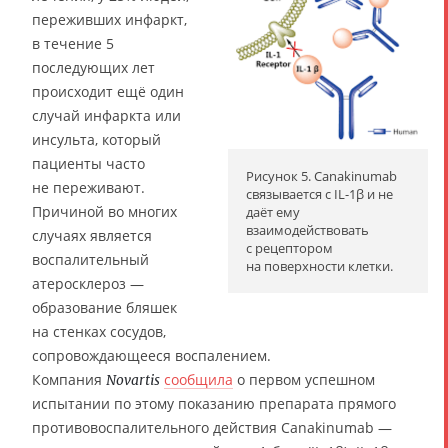
переживших инфаркт,
в течение 5
последующих лет
происходит ещё один
случай инфаркта или
инсульта, который
пациенты часто
Рисунок 5. Canakinumab
не переживают.
связывается с IL-1β и не
Причиной во многих
даёт ему
взаимодействовать
случаях является
с рецептором
воспалительный
на поверхности клетки.
атеросклероз —
образование бляшек
на стенках сосудов,
сопровождающееся воспалением.
Компания
сообщила
о первом успешном
Novartis
испытании по этому показанию препарата прямого
противовоспалительного действия Canakinumab —