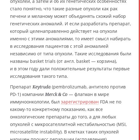
опухолей, а затем и об их генетических особенностях
стало понятно, что такие разные опухоли как рак
печени и меланому может объединять схожий набор
генетических аномалий. И если разработать препарат,
который целенаправленно действует на опухоли
именно с этими аномалиями, то имеет смысл набирать
в исследования пациентов с этой аномалией
независимо от типа опухоли. Такие исследования были
названы basket trials (от англ. basket — корзина),
и в этом году дали положительные результаты первые
исследования такого типа.
Препарат
(pembrolizumab, антитело против
Keytruda
PD-1) компании
— флагман в мире
Merck & Co
иммуноонкологии, был
зарегистрирован
FDA не по
какому-то конкретному показанию, как все
онкологические препараты до того, а для любых
опухолей с микросателлитной нестабильностью (MSI,
microsatellite instability). В клетках таких опухолей
нарушен процесс репарации (исправления)