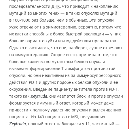
последовательности
ДНК
, что приводит к накоплению
мутаций во многих генах — в таких опухолях мутаций
в 100-1000 раз больше, чем в обычных. Эти опухоли
хуже отвечают на химиотерапию, вероятно, потому что
их клетки способны к более быстрой эволюции — у них
больше вариантов уйти из-под действия препаратов.
Однако выяснилось, что они, наоборот, лучше отвечают
на иммунотерапию. Скорее всего, причина в том, что
большое количество мутантных белков опухоли
вызывает формирование Т-лимфоцитов против этой
опухоли, но они неактивны из-за иммуносупрессорного
действия PD-1 и других подобных белков опухоли и её
окружения. Введение пациенту антитела против PD-1,
такого как
, снимает этот блок, и против опухоли
Keytruda
формируется иммунный ответ, который может даже
привести к полному удалению опухоли и вылечиванию
пациента. Из 149 пациентов с MSI, получивших
, полный ответ наблюдался у 11, частичный —
Keytruda