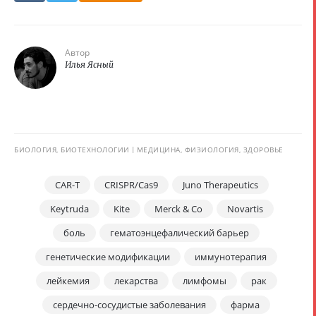
Автор
Илья Ясный
БИОЛОГИЯ, БИОТЕХНОЛОГИИ
МЕДИЦИНА, ФИЗИОЛОГИЯ, ЗДОРОВЬЕ
CAR-T
CRISPR/Cas9
Juno Therapeutics
Keytruda
Kite
Merck & Co
Novartis
боль
гематоэнцефалический барьер
генетические модификации
иммунотерапия
лейкемия
лекарства
лимфомы
рак
сердечно-сосудистые заболевания
фарма