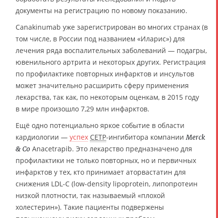
документы на регистрацию по новому показанию.
Canakinumab уже зарегистрирован во многих странах (в
том числе, в России под названием «Иларис») для
лечения ряда воспалительных заболеваний — подагры,
ювенильного артрита и некоторых других. Регистрация
по профилактике повторных инфарктов и инсультов
может значительно расширить сферу применения
лекарства, так как, по некоторым оценкам, в 2015 году
в мире произошло 7,29 млн инфарктов.
Ещё одно потенциально яркое событие в области
кардиологии —
успех
CETP
-ингибитора компании
Merck
Anacetrapib. Это лекарство предназначено для
& Co
профилактики не только повторных, но и первичных
инфарктов у тех, кто принимает аторвастатин для
снижения LDL-C (low-density lipoprotein, липопротеин
низкой плотности, так называемый «плохой
холестерин»). Такие пациенты подвержены