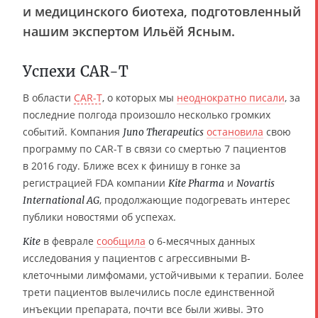
и медицинского биотеха, подготовленный
нашим экспертом Ильёй Ясным.
Успехи CAR-T
В области
CAR-T
, о которых мы
неоднократно писали
, за
последние полгода произошло несколько громких
событий. Компания
остановила
свою
Juno Therapeutics
программу по CAR-T в связи со смертью 7 пациентов
в 2016 году. Ближе всех к финишу в гонке за
регистрацией FDA компании
и
Kite Pharma
Novartis
, продолжающие подогревать интерес
International AG
публики новостями об успехах.
в феврале
сообщила
о 6-месячных данных
Kite
исследования у пациентов с агрессивными В-
клеточными лимфомами, устойчивыми к терапии. Более
трети пациентов вылечились после единственной
инъекции препарата, почти все были живы. Это