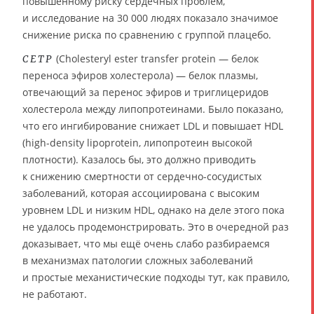
повышенному риску сердечных проблем,
и исследование на 30 000 людях показало значимое
снижение риска по сравнению с группой плацебо.
(Cholesteryl ester transfer protein — белок
CETP
переноса эфиров холестерола) — белок плазмы,
отвечающий за перенос эфиров и триглицеридов
холестерола между липопротеинами. Было показано,
что его ингибирование снижает LDL и повышает HDL
(high-density lipoprotein, липопротеин высокой
плотности). Казалось бы, это должно приводить
к снижению смертности от сердечно-сосудистых
заболеваний, которая ассоциирована с высоким
уровнем LDL и низким HDL, однако на деле этого пока
не удалось продемонстрировать. Это в очередной раз
доказывает, что мы ещё очень слабо разбираемся
в механизмах патологии сложных заболеваний
и простые механистические подходы тут, как правило,
не работают.