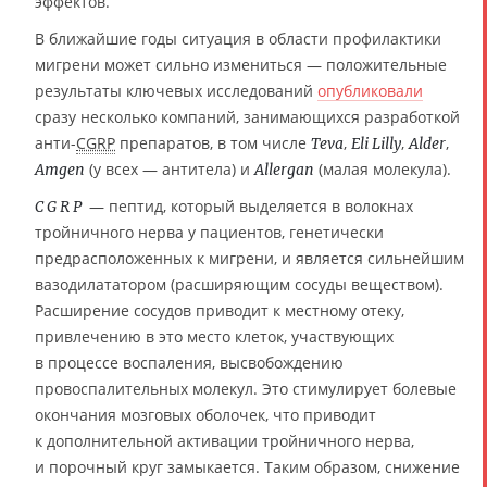
эффектов.
В ближайшие годы ситуация в области профилактики
мигрени может сильно измениться — положительные
результаты ключевых исследований
опубликовали
сразу несколько компаний, занимающихся разработкой
анти-
CGRP
препаратов, в том числе
,
,
,
Teva
Eli Lilly
Alder
(у всех — антитела) и
(малая молекула).
Amgen
Allergan
— пептид, который выделяется в волокнах
CGRP
тройничного нерва у пациентов, генетически
предрасположенных к мигрени, и является сильнейшим
вазодилататором (расширяющим сосуды веществом).
Расширение сосудов приводит к местному отеку,
привлечению в это место клеток, участвующих
в процессе воспаления, высвобождению
провоспалительных молекул. Это стимулирует болевые
окончания мозговых оболочек, что приводит
к дополнительной активации тройничного нерва,
и порочный круг замыкается. Таким образом, снижение