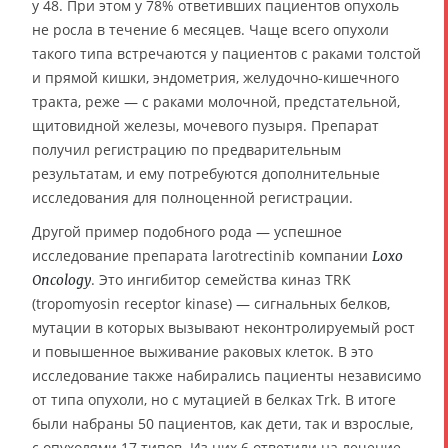
у 48. При этом у 78% ответивших пациентов опухоль
не росла в течение 6 месяцев. Чаще всего опухоли
такого типа встречаются у пациентов с раками толстой
и прямой кишки, эндометрия, желудочно-кишечного
тракта, реже — с раками молочной, предстательной,
щитовидной железы, мочевого пузыря. Препарат
получил регистрацию по предварительным
результатам, и ему потребуются дополнительные
исследования для полноценной регистрации.
Другой пример подобного рода — успешное
исследование препарата larotrectinib компании
Loxo
. Это ингибитор семейства киназ TRK
Oncology
(tropomyosin receptor kinase) — сигнальных белков,
мутации в которых вызывают неконтролируемый рост
и повышенное выживание раковых клеток. В это
исследование также набирались пациенты независимо
от типа опухоли, но с мутацией в белках Trk. В итоге
были набраны 50 пациентов, как дети, так и взрослые,
с опухолями 17 типов. Из них 6 ответили на лечение