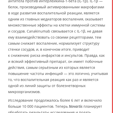
антитела против интерлейкина-1-бета (IL-1β). IL-1β —
белок, производимый активированными макрофагами
в ходе развития воспалительной реакции, является
одним из главных медиаторов воспаления, оказывает
множественные эффекты на клетки иммунной системы
и сосудов. Canakinumab связывается с IL-1β, не давая
ему взаимодействовать со своими рецепторами, тем
самым снижает воспаление, нормализует структуру
стенки сосудов, и, в конечном итоге, приводит
к снижению риска инфарктов и инсультов. Правда, как
и всякий эффективный препарат, он имеет побочные
действия, самым серьёзным из которых является
повышение частоты инфекций — это логично, учитывая
то, что воспалительная реакция как раз и является
одной из линий защиты от болезнетворных
микроорганизмов.
Исследование продолжалось более 6 лет и включило
больше 10 000 пациентов. Теперь
планирует
Novartis
обработать результаты исследования и подать