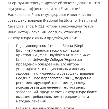
Пьер-Луи интересует другое: ей хочется доказать, что
акупунктура эффективна и что британский
Национальный институт здоровья и клинического
совершенствования (National Institute for Health and
Care Excellence, NICE), который рекомендует те или
иные методы лечения болезней, относится
к акупунктуре с явным предубеждением:
Под руководством Стивена Бёрча (Stephen
Birch) из Университетского колледжа
Кристиании (
норв
. Høyskolen Kristiania,
англ
.
Kristiania University College) (Норвегия)
проведено исследование. Его авторы
утверждают, что Национальный институт
здоровья и клинического совершенствования
Соединённого Королевства (NICE), подробно
регламентирующий, какие методы следует
использовать для лечения тех или иных
заболеваний, предъявляет к акупунктуре более
высокие требования, чем к традиционным
методам лечения.
Если все медицинские процедуры,