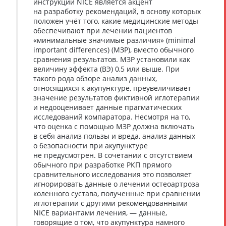
инструкции NICE является акцент
на разработку рекомендаций, в основу которых
положен учёт того, какие медицинские методы
обеспечивают при лечении пациентов
«минимальные значимые различия» (minimal
important differences) (МЗР), вместо обычного
сравнения результатов. МЗР установили как
величину эффекта (ВЭ) 0,5 или выше. При
такого рода обзоре анализ данных,
относящихся к акупунктуре, преувеличивает
значение результатов фиктивной иглотерапии
и недооценивает данные прагматических
исследований компаратора. Несмотря на то,
что оценка с помощью МЗР должна включать
в себя анализ пользы и вреда, анализ данных
о безопасности при акупунктуре
не предусмотрен. В сочетании с отсутствием
обычного при разработке РКП прямого
сравнительного исследования это позволяет
игнорировать данные о лечении остеоартроза
коленного сустава, полученные при сравнении
иглотерапии с другими рекомендованными
NICE вариантами лечения, — данные,
говорящие о том, что акупунктура намного