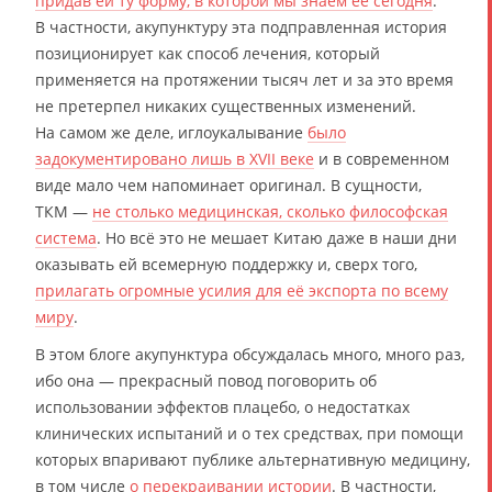
придав ей ту форму, в которой мы знаем её сегодня
.
В частности, акупунктуру эта подправленная история
позиционирует как способ лечения, который
применяется на протяжении тысяч лет и за это время
не претерпел никаких существенных изменений.
На самом же деле, иглоукалывание
было
задокументировано лишь в XVII веке
и в современном
виде мало чем напоминает оригинал. В сущности,
ТКМ —
не столько медицинская, сколько философская
система
. Но всё это не мешает Китаю даже в наши дни
оказывать ей всемерную поддержку и, сверх того,
прилагать огромные усилия для её экспорта по всему
миру
.
В этом блоге акупунктура обсуждалась много, много раз,
ибо она — прекрасный повод поговорить об
использовании эффектов плацебо, о недостатках
клинических испытаний и о тех средствах, при помощи
которых впаривают публике альтернативную медицину,
в том числе
о перекраивании истории
. В частности,