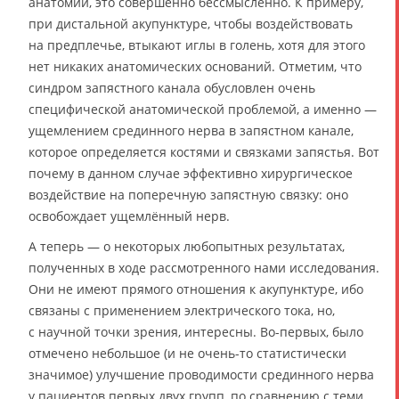
анатомии, это совершенно бессмысленно. К примеру,
при дистальной акупунктуре, чтобы воздействовать
на предплечье, втыкают иглы в голень, хотя для этого
нет никаких анатомических оснований. Отметим, что
синдром запястного канала обусловлен очень
специфической анатомической проблемой, а именно —
ущемлением срединного нерва в запястном канале,
которое определяется костями и связками запястья. Вот
почему в данном случае эффективно хирургическое
воздействие на поперечную запястную связку: оно
освобождает ущемлённый нерв.
А теперь — о некоторых любопытных результатах,
полученных в ходе рассмотренного нами исследования.
Они не имеют прямого отношения к акупунктуре, ибо
связаны с применением электрического тока, но,
с научной точки зрения, интересны. Во-первых, было
отмечено небольшое (и не очень-то статистически
значимое) улучшение проводимости срединного нерва
у пациентов первых двух групп, по сравнению с теми,