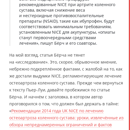
рекомендованные NICE при артрите коленного
сустава, включая снижение веса
и нестероидные противовоспалительные
препараты (NSAID), такие как ибупрофен, будут
соответствовать минимальным требованиям,
установленным NICE для акупунктуры, «опиаты
станут первоочередными средствами
лечения», пишут Бёрч и его соавторы.
На мой взгляд, статья Бёрча не тянет
на «исследование». Это, скорее, обрывочное мнение,
небрежно подкреплённое фактами, с жалобой на то, как
же достали выдумки NICE, регламентирующие лечение
остеоартроза коленного сустава. Прежде чем вернуться
к тексту Пьер-Луи, давайте пробежимся по статье
Бёрча. И начнём с заголовка, в котором автор
проговорился о том, что должен был держать в тайне:
«
Рекомендации 2014 года UK NICE по лечению
остеоартроза коленного сустава: уроки, извлечённые из
обзора непреднамеренных ограничений и фактов