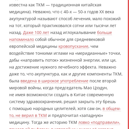
известна как ТКМ — традиционная китайская
медицина). Неважно, что с 40-х — 50-х годов ХХ века
акупунктурой называют способ лечения, мало похожий
на тот, который практиковался сотни или тысячи лет
назад.
Даже 100 лет
назад иглоукалывание
больше
напоминало
собой обычное для средневековой
европейской медицины
кровопускание
, чем
воздействие тонкими иглами на «меридианные» точки,
дабы «направить поток» жизненной энергии, или ци,
на достижение нужного лечебного эффекта. Неважно
даже то, что акупунктура, как и другие компоненты ТКМ,
была
введена в широкое употребление
после второй
мировой войны, когда председатель Мао Цзэдун,
не имея возможности создать в Китае современную
систему здравоохранения, решил закрыть эту брешь
с помощью народных целителей, хотя сам он,
в общем-
то, не верил в ТКМ
и предпочитал «западную»
медицину. Тогда же историю ТКМ
ловко «подправили»,