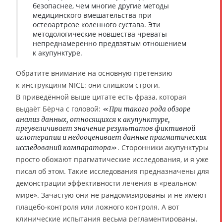
безопаснее, чем многие другие методы
медицинского вмешательства при
остеоартрозе коленного сустава. Эти
методологические новшества чреваты
непреднамеренно предвзятым отношением
к акупунктуре.
Обратите внимание на основную претензию
к инструкциям NICE: они слишком строги.
В приведённой выше цитате есть фраза, которая
выдаёт Бёрча с головой:
«При такого рода обзоре
анализ данных, относящихся к акупунктуре,
преувеличивает значение результатов фиктивной
иглотерапии и недооценивает данные прагматических
. Сторонники акупунктуры
исследований компаратора»
просто обожают прагматические исследования, и я уже
писал об этом. Такие исследования предназначены для
демонстрации эффективности лечения в «реальном
мире». Зачастую они не рандомизированы и не имеют
плацебо-контроля или ложного контроля. А вот
клинические испытания весьма регламентированы.