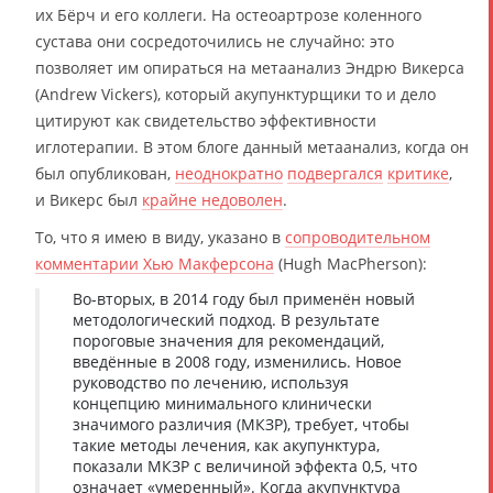
их Бёрч и его коллеги. На остеоартрозе коленного
сустава они сосредоточились не случайно: это
позволяет им опираться на метаанализ Эндрю Викерса
(Andrew Vickers), который акупунктурщики то и дело
цитируют как свидетельство эффективности
иглотерапии. В этом блоге данный метаанализ, когда он
был опубликован,
неоднократно
подвергался
критике
,
и Викерс был
крайне недоволен
.
То, что я имею в виду, указано в
сопроводительном
комментарии Хью Макферсона
(Hugh MacPherson):
Во-вторых, в 2014 году был применён новый
методологический подход. В результате
пороговые значения для рекомендаций,
введённые в 2008 году, изменились. Новое
руководство по лечению, используя
концепцию минимального клинически
значимого различия (МКЗР), требует, чтобы
такие методы лечения, как акупунктура,
показали МКЗР с величиной эффекта 0,5, что
означает «умеренный». Когда акупунктура