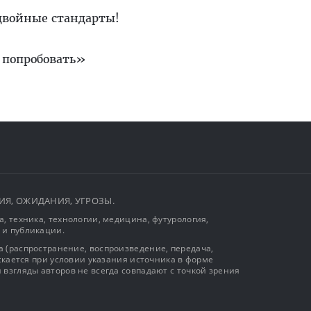
 двойные стандарты!
 попробовать»
ЫТИЯ, ОЖИДАНИЯ, УГРОЗЫ.
, техника, технологии, медицина, футурология,
 и публикации.
 (распространение, воспроизведение, передача,
ускается при условии указания источника в форме
 взгляды авторов не всегда совпадают с точкой зрения