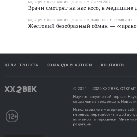
7 июля 2017
МЕДИЦИНА, ФИЗИОЛОГИЯ, ЗДОРОВЬЕ
Врачи смотрят на нас косо, в медицине
17 мая 2017
МЕДИЦИНА, ФИЗИОЛОГИЯ, ЗДОРОВЬЕ
ОБЩЕСТВО
Жестокий безобразный обман — «право
ЦЕЛИ ПРОЕКТА
КОМАНДА И АВТОРЫ
КОНТАКТЫ
© 2014 — 2025 XX2 ВЕК. ОТКР
Научно-популярный портал. Наука
социальные тенденции. Новости
Использование материалов сайта
перевод, переработка и др.) доп
активной гиперссылки. Мнения и
редакции.