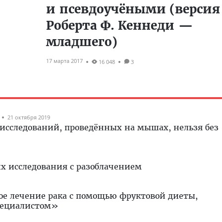
и псевдоучёными (версия
Роберта Ф. Кеннеди —
младшего)
17 марта 2017
16 048
3
21 октября 2019
 исследований, проведённых на мышах, нельзя без
х исследования с разоблачением
ое лечение рака с помощью фруктовой диеты,
пециалистом»