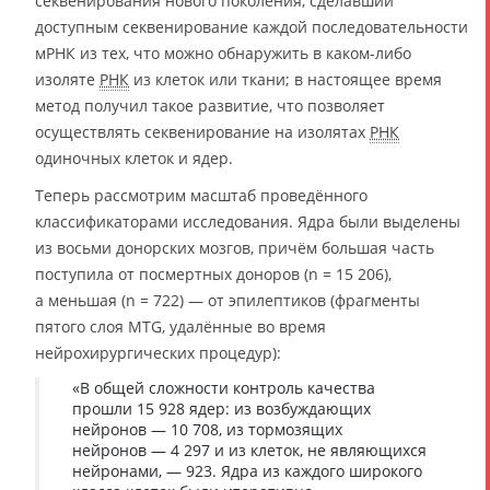
секвенирования нового поколения, сделавший
доступным секвенирование каждой последовательности
мРНК из тех, что можно обнаружить в каком-либо
изоляте
РНК
из клеток или ткани; в настоящее время
метод получил такое развитие, что позволяет
осуществлять секвенирование на изолятах
РНК
одиночных клеток и ядер.
Теперь рассмотрим масштаб проведённого
классификаторами исследования. Ядра были выделены
из восьми донорских мозгов, причём большая часть
поступила от посмертных доноров (n = 15 206),
а меньшая (n = 722) — от эпилептиков (фрагменты
пятого слоя MTG, удалённые во время
нейрохирургических процедур):
«В общей сложности контроль качества
прошли 15 928 ядер: из возбуждающих
нейронов — 10 708, из тормозящих
нейронов — 4 297 и из клеток, не являющихся
нейронами, — 923. Ядра из каждого широкого