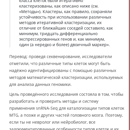
класса клеток были итеративно
кластеризованы, как описано ниже (см.
«Методы»). Кластеры, как правило, сохраняли
устойчивость при использовании различных
методов итеративной кластеризации, их
отличие от ближайших соседей составило, как
минимум, тридцать дифференциально
экспрессированных генов и, как минимум,
один (а нередко и более) двоичный маркер».
Перевод: проведя секвенирование, исследователи
отметили, что различные типы клеток могут быть
надёжно идентифицированы с помощью различных
методов математической кластеризации, используемых
для анализа данных геномики.
Цель проведённого исследования состояла в том, чтобы
разработать и проверить методы и систему
применения snRNA-Seq для каталогизации типов клеток
MTG, а позже и других частей головного мозга. Поэтому,
если ты не невролог или нейробиолог, все
задокументированные особенности типов клеток и их