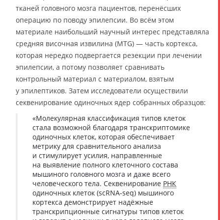
тканей головного мозга пациентов, перенёсших
операцию по поводу эпилепсии. Во всём этом
материале наибольший научный интерес представляла
средняя височная извилина (MTG) — часть кортекса,
которая нередко подвергается резекции при лечении
эпилепсии, а потому позволяет сравнивать
контрольный материал с материалом, взятым
у эпилептиков. Затем исследователи осуществили
секвенирование одиночных ядер собранных образцов:
«Молекулярная классификация типов клеток
стала возможной благодаря транскриптомике
одиночных клеток, которая обеспечивает
метрику для сравнительного анализа
и стимулирует усилия, направленные
на выявление полного клеточного состава
мышиного головного мозга и даже всего
человеческого тела. Секвенирование
РНК
одиночных клеток (scRNA-seq) мышиного
кортекса демонстрирует надёжные
транскрипционные сигнатуры типов клеток