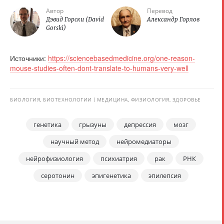
Автор
Перевод
Дэвид Горски (David
Александр Горлов
Gorski)
Источники:
https://sciencebasedmedicine.org/one-reason-
mouse-studies-often-dont-translate-to-humans-very-well
БИОЛОГИЯ, БИОТЕХНОЛОГИИ
МЕДИЦИНА, ФИЗИОЛОГИЯ, ЗДОРОВЬЕ
генетика
грызуны
депрессия
мозг
научный метод
нейромедиаторы
нейрофизиология
психиатрия
рак
РНК
серотонин
эпигенетика
эпилепсия