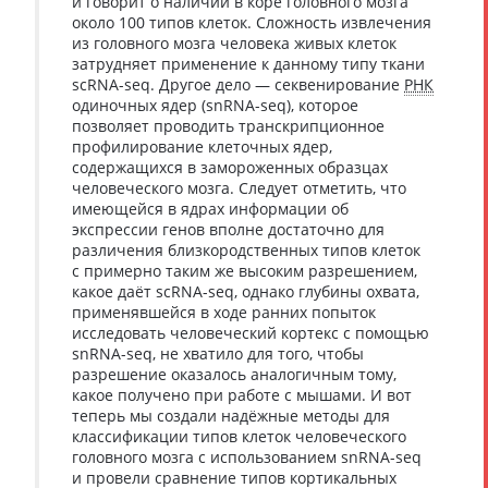
и говорит о наличии в коре головного мозга
около 100 типов клеток. Сложность извлечения
из головного мозга человека живых клеток
затрудняет применение к данному типу ткани
scRNA-seq. Другое дело — секвенирование
РНК
одиночных ядер (snRNA-seq), которое
позволяет проводить транскрипционное
профилирование клеточных ядер,
содержащихся в замороженных образцах
человеческого мозга. Следует отметить, что
имеющейся в ядрах информации об
экспрессии генов вполне достаточно для
различения близкородственных типов клеток
с примерно таким же высоким разрешением,
какое даёт scRNA-seq, однако глубины охвата,
применявшейся в ходе ранних попыток
исследовать человеческий кортекс с помощью
snRNA-seq, не хватило для того, чтобы
разрешение оказалось аналогичным тому,
какое получено при работе с мышами. И вот
теперь мы создали надёжные методы для
классификации типов клеток человеческого
головного мозга с использованием snRNA-seq
и провели сравнение типов кортикальных