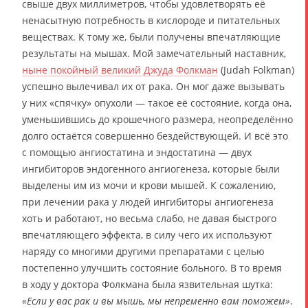
свыше двух миллиметров, чтобы удовлетворять её
ненасытную потребность в кислороде и питательных
веществах. К тому же, были получены впечатляющие
результаты на мышах. Мой замечательный наставник,
ныне покойный великий Джуда Фолкман
(Judah Folkman)
успешно вылечивал их от рака. Он мог даже вызывать
у них «спячку» опухоли — такое её состояние, когда она,
уменьшившись до крошечного размера, неопределённо
долго остаётся совершенно бездействующей. И всё это
с помощью ангиостатина и эндостатина — двух
ингибиторов эндогенного ангиогенеза, которые были
выделены им из мочи и крови мышей. К сожалению,
при лечении рака у людей ингибиторы ангиогенеза
хоть и работают, но весьма слабо, не давая быстрого
впечатляющего эффекта, в силу чего их используют
наряду со многими другими препаратами с целью
постепенно улучшить состояние больного. В то время
в ходу у доктора Фолкмана была язвительная шутка:
«Если у вас рак и вы мышь, мы непременно вам поможем»
.