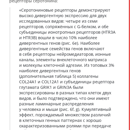
рецепторы серотонина:
«Серотониновые рецепторы демонстрируют
высоко дивергентную экспрессию для двух
исследованных видов: четыре из семи
рецепторов, сопряжённых с G-белком, и обе
субъединицы ионотропных рецепторов (HTR3A
и HTR3B) вошли в число 10% наиболее
дивергентных генов (рис. 6e). Наиболее
дивергентные семейства генов включают
в себя рецепторы нейромедиаторов, ионные
каналы, элементы внеклеточного матрикса
и молекулы клеточной адгезии. Из топовых 3%
наиболее дивергентных генов
(дополнительная таблица 5) коллагены
COL24A1 и COL12A1 и субъединицы рецептора
глутамата GRIK1 и GRIN3A были
экспрессированы в разных типах клеток двух
видов, и было подтверждено, что они имеют
разные ламинарные распределения
у человека и мыши (рис. 6f, g). Кумулятивный
эффект, порождаемый множеством различий
в клеточных генных паттернах с хорошо
охарактеризованными ролями при передаче