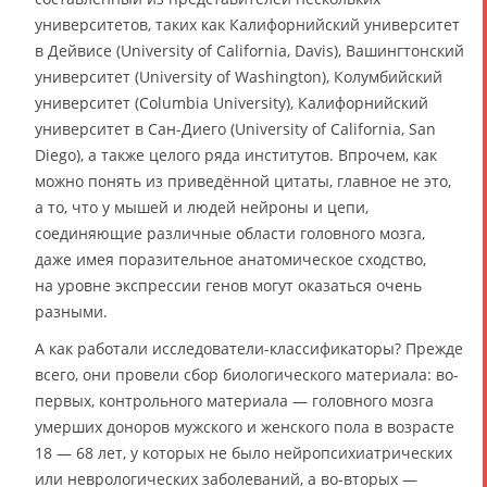
университетов, таких как Калифорнийский университет
в Дейвисе (University of California, Davis), Вашингтонский
университет (University of Washington), Колумбийский
университет (Columbia University), Калифорнийский
университет в Сан-Диего (University of California, San
Diego), а также целого ряда институтов. Впрочем, как
можно понять из приведённой цитаты, главное не это,
а то, что у мышей и людей нейроны и цепи,
соединяющие различные области головного мозга,
даже имея поразительное анатомическое сходство,
на уровне экспрессии генов могут оказаться очень
разными.
А как работали исследователи-классификаторы? Прежде
всего, они провели сбор биологического материала: во-
первых, контрольного материала — головного мозга
умерших доноров мужского и женского пола в возрасте
18 — 68 лет, у которых не было нейропсихиатрических
или неврологических заболеваний, а во-вторых —