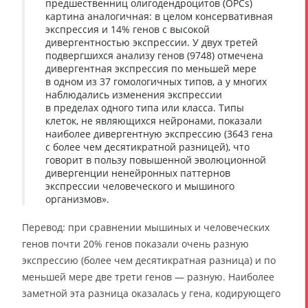
предшественниц олигодендроцитов (OPCs)
картина аналогичная: в целом консервативная
экспрессия и 14% генов с высокой
дивергентностью экспрессии. У двух третей
подвергшихся анализу генов (9748) отмечена
дивергентная экспрессия по меньшей мере
в одном из 37 гомологичных типов, а у многих
наблюдались изменения экспрессии
в пределах одного типа или класса. Типы
клеток, не являющихся нейронами, показали
наиболее дивергентную экспрессию (3643 гена
с более чем десятикратной разницей), что
говорит в пользу повышенной эволюционной
дивергенции ненейронных паттернов
экспрессии человеческого и мышиного
организмов».
Перевод: при сравнении мышиных и человеческих
генов почти 20% генов показали очень разную
экспрессию (более чем десятикратная разница) и по
меньшей мере две трети генов — разную. Наиболее
заметной эта разница оказалась у гена, кодирующего