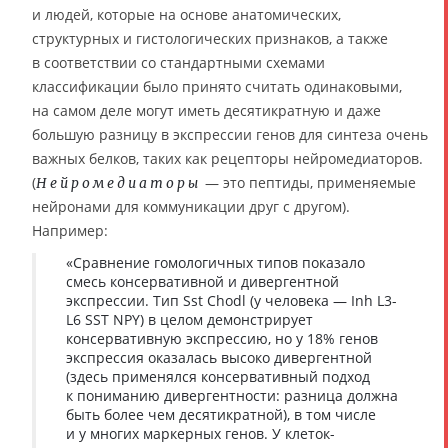
и людей, которые на основе анатомических,
структурных и гистологических признаков, а также
в соответствии со стандартными схемами
классификации было принято считать одинаковыми,
на самом деле могут иметь десятикратную и даже
большую разницу в экспрессии генов для синтеза очень
важных белков, таких как рецепторы нейромедиаторов.
(
— это пептиды, применяемые
Нейромедиаторы
нейронами для коммуникации друг с другом).
Например:
«Сравнение гомологичных типов показало
смесь консервативной и дивергентной
экспрессии. Тип Sst Chodl (у человека — Inh L3-
L6 SST NPY) в целом демонстрирует
консервативную экспрессию, но у 18% генов
экспрессия оказалась высоко дивергентной
(здесь применялся консервативный подход
к пониманию дивергентности: разница должна
быть более чем десятикратной), в том числе
и у многих маркерных генов. У клеток-