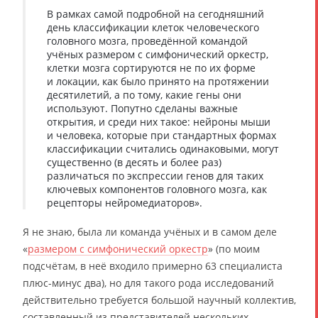
В рамках самой подробной на сегодняшний
день классификации клеток человеческого
головного мозга, проведённой командой
учёных размером с симфонический оркестр,
клетки мозга сортируются не по их форме
и локации, как было принято на протяжении
десятилетий, а по тому, какие гены они
используют. Попутно сделаны важные
открытия, и среди них такое: нейроны мыши
и человека, которые при стандартных формах
классификации считались одинаковыми, могут
существенно (в десять и более раз)
различаться по экспрессии генов для таких
ключевых компонентов головного мозга, как
рецепторы нейромедиаторов».
Я не знаю, была ли команда учёных и в самом деле
«
размером с симфонический оркестр
» (по моим
подсчётам, в неё входило примерно 63 специалиста
плюс-минус два), но для такого рода исследований
действительно требуется большой научный коллектив,
составленный из представителей нескольких