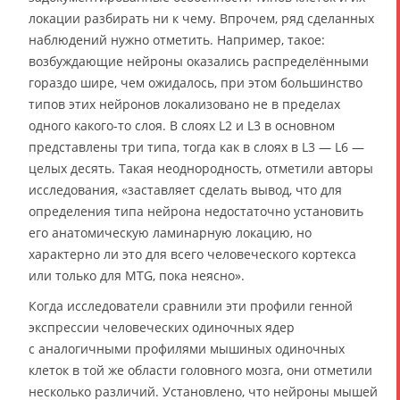
локации разбирать ни к чему. Впрочем, ряд сделанных
наблюдений нужно отметить. Например, такое:
возбуждающие нейроны оказались распределёнными
гораздо шире, чем ожидалось, при этом большинство
типов этих нейронов локализовано не в пределах
одного какого-то слоя. В слоях L2 и L3 в основном
представлены три типа, тогда как в слоях в L3 — L6 —
целых десять. Такая неоднородность, отметили авторы
исследования, «заставляет сделать вывод, что для
определения типа нейрона недостаточно установить
его анатомическую ламинарную локацию, но
характерно ли это для всего человеческого кортекса
или только для MTG, пока неясно».
Когда исследователи сравнили эти профили генной
экспрессии человеческих одиночных ядер
с аналогичными профилями мышиных одиночных
клеток в той же области головного мозга, они отметили
несколько различий. Установлено, что нейроны мышей