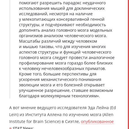
помогают разрешить парадокс неудачного
использования мышей для доклинических
исследований, несмотря на наличие
у млекопитающих консервативной генной
структуры, и подчёркивают необходимость
дополнять анализ головного мозга модельных
организмов анализом человеческого мозга.
Масштабы различий между человеком
и мышью таковы, что для изучения многих
аспектов структуры и функций человеческого
головного мозга следует провести аналогичное
профилирование мозга гораздо более близких
к человеку нечеловекообразных приматов.
Кроме того, большие перспективы для
ускорения механистического понимания
эволюции мозга и его болезней открывает
улучшенное разрешение, ставшее возможным
благодаря молекулярным технологиям».
А вот мнение ведущего исследователя Эда Лейна (Ed
Lein) из Института Аллена по изучению мозга (Allen
Institute for Brain Science) в Сиэтле,
опубликованное
в
:
STAT News