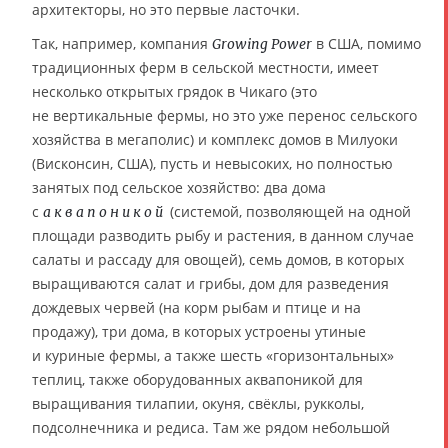
архитекторы, но это первые ласточки.
Так, например, компания
в США, помимо
Growing Power
традиционных ферм в сельской местности, имеет
несколько открытых грядок в Чикаго (это
не вертикальные фермы, но это уже перенос сельского
хозяйства в мегаполис) и комплекс домов в Милуоки
(Висконсин, США), пусть и невысоких, но полностью
занятых под сельское хозяйство: два дома
с
(системой, позволяющей на одной
аквапоникой
площади разводить рыбу и растения, в данном случае
салаты и рассаду для овощей), семь домов, в которых
выращиваются салат и грибы, дом для разведения
дождевых червей (на корм рыбам и птице и на
продажу), три дома, в которых устроены утиные
и куриные фермы, а также шесть «горизонтальных»
теплиц, также оборудованных аквапоникой для
выращивания тилапии, окуня, свёклы, рукколы,
подсолнечника и редиса. Там же рядом небольшой