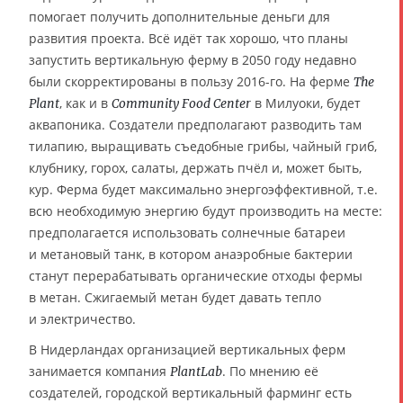
помогает получить дополнительные деньги для
развития проекта. Всё идёт так хорошо, что планы
запустить вертикальную ферму в 2050 году недавно
были скорректированы в пользу 2016-го. На ферме
The
, как и в
в Милуоки, будет
Plant
Community Food Center
аквапоника. Создатели предполагают разводить там
тилапию, выращивать съедобные грибы, чайный гриб,
клубнику, горох, салаты, держать пчёл и, может быть,
кур. Ферма будет максимально энергоэффективной, т.е.
всю необходимую энергию будут производить на месте:
предполагается использовать солнечные батареи
и метановый танк, в котором анаэробные бактерии
станут перерабатывать органические отходы фермы
в метан. Сжигаемый метан будет давать тепло
и электричество.
В Нидерландах организацией вертикальных ферм
занимается компания
. По мнению её
PlantLab
создателей, городской вертикальный фарминг есть