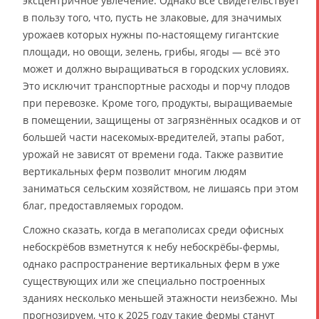
эксцентричное увлечение. Однако всё свидетельствует
в пользу того, что, пусть не злаковые, для значимых
урожаев которых нужны по-настоящему гигантские
площади, но овощи, зелень, грибы, ягоды — всё это
может и должно выращиваться в городских условиях.
Это исключит транспортные расходы и порчу плодов
при перевозке. Кроме того, продукты, выращиваемые
в помещении, защищены от загрязнённых осадков и от
большей части насекомых-вредителей, этапы работ,
урожай не зависят от времени года. Также развитие
вертикальных ферм позволит многим людям
заниматься сельским хозяйством, не лишаясь при этом
благ, предоставляемых городом.
Сложно сказать, когда в мегаполисах среди офисных
небоскрёбов взметнутся к небу небоскрёбы-фермы,
однако распространение вертикальных ферм в уже
существующих или же специально построенных
зданиях несколько меньшей этажности неизбежно. Мы
прогнозируем, что к 2025 году такие фермы станут