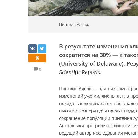
Пингвин Адели.
В результате изменения кл
сократится на 30% — к так
(University of Delaware). Р
0
.
Scientific Reports
Пингвин Адели — один из самых ра
изменений уже миллионы лет. В про
покидать колонии, затем наступало
высокие температуры вредят виду, с
сокращение популяции пингвина Аде
Антарктики прогрелись слишком сил
ведущий автор исследования Меган