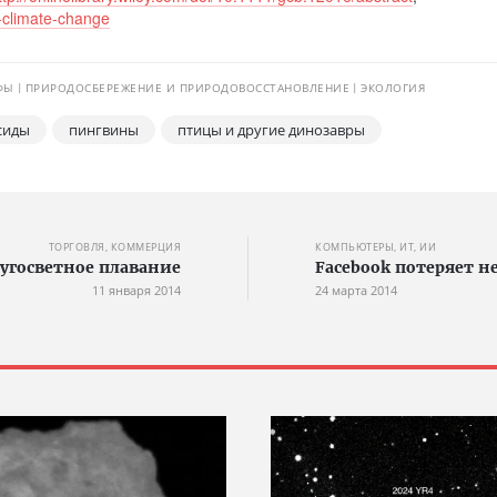
s-climate-change
ФЫ
ПРИРОДОСБЕРЕЖЕНИЕ И ПРИРОДОВОССТАНОВЛЕНИЕ
ЭКОЛОГИЯ
сиды
пингвины
птицы и другие динозавры
ТОРГОВЛЯ, КОММЕРЦИЯ
КОМПЬЮТЕРЫ, ИТ, ИИ
угосветное плавание
Facebook потеряет н
11 января 2014
24 марта 2014