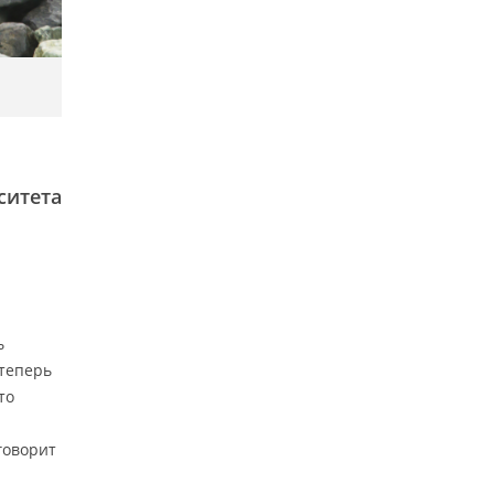
ситета
ь
 теперь
то
говорит