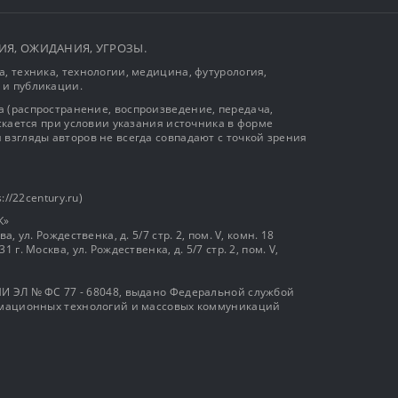
ЫТИЯ, ОЖИДАНИЯ, УГРОЗЫ.
, техника, технологии, медицина, футурология,
 и публикации.
 (распространение, воспроизведение, передача,
ускается при условии указания источника в форме
 взгляды авторов не всегда совпадают с точкой зрения
://22century.ru)
К»
, ул. Рождественка, д. 5/7 стр. 2, пом. V, комн. 18
г. Москва, ул. Рождественка, д. 5/7 стр. 2, пом. V,
И ЭЛ № ФС 77 - 68048, выдано Федеральной службой
ормационных технологий и массовых коммуникаций