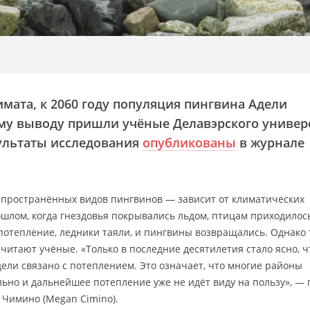
имата, к 2060 году популяция пингвина Адели
ому выводу пришли учёные Делавэрского универ
езультаты исследования
опубликованы
в журнале
спространённых видов пингвинов — зависит от климатических
шлом, когда гнездовья покрывались льдом, птицам приходилос
 потепление, ледники таяли, и пингвины возвращались. Однако
читают учёные. «Только в последние десятилетия стало ясно, ч
ли связано с потеплением. Это означает, что многие районы
ьно и дальнейшее потепление уже не идёт виду на пользу», — 
 Чимино (Megan Cimino).