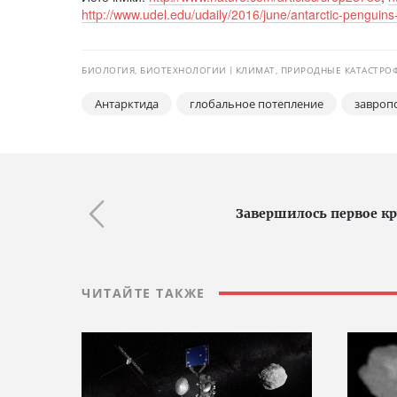
http://www.udel.edu/udaily/2016/june/antarctic-penguin
БИОЛОГИЯ, БИОТЕХНОЛОГИИ
КЛИМАТ, ПРИРОДНЫЕ КАТАСТРО
Антарктида
глобальное потепление
завроп
Завершилось первое кр
ЧИТАЙТЕ ТАКЖЕ