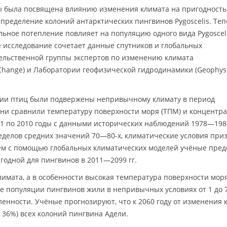
 была посвящена влиянию изменения климата на пригодность
пределение колоний антарктических пингвинов Pygoscelis. Те
льное потепление повлияет на популяцию одного вида Pygoscel
 исследование сочетает данные спутников и глобальных
льственной группы экспертов по изменению климата
e Change) и Лаборатории геофизической гидродинамики (Geophysi
онии птиц были подвержены непривычному климату в период
они сравнили температуру поверхности моря (ТПМ) и концентр
981 по 2010 годы с данными исторических наблюдений 1978—1984
еделов средних значений 70—80-х, климатические условия при
ем с помощью глобальных климатических моделей учёные пред
годной для пингвинов в 2011—2099 гг.
лимата, а в особенности высокая температура поверхности моря
е популяции пингвинов жили в непривычных условиях от 1 до 7
ленности. Учёные прогнозируют, что к 2060 году от изменения 
, 36%) всех колоний пингвина Адели.