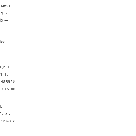
 мест
перь
is —
cal
ацию
 гг.
знавали
сказали,
,
 лет,
климата