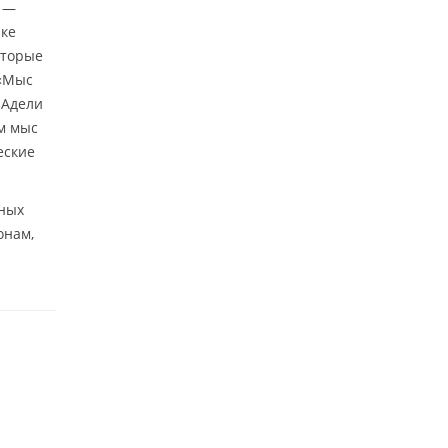
а —
ике
оторые
 «Мыс
 Адели
ем мыс
еские
тных
онам,