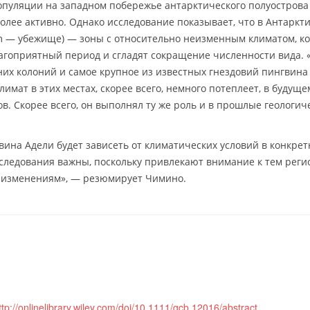
опуляции на западном побережье антарктического полуостров
олее активно. Однако исследование показывает, что в Антаркт
um — убежище) — зоны с относительно неизменным климатом, к
агоприятный период и сгладят сокращение численности вида.
них колоний и самое крупное из известных гнездовий пингвина
лимат в этих местах, скорее всего, немного потеплеет, в будущ
в. Скорее всего, он выполнял ту же роль и в прошлые геологич
вина Адели будет зависеть от климатических условий в конкре
следования важны, поскольку привлекают внимание к тем реги
к изменениям», — резюмирует Чимино.
ttp://onlinelibrary.wiley.com/doi/10.1111/gcb.12016/abstract
,