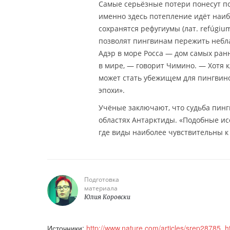
Самые серьёзные потери понесут п
именно здесь потепление идёт наиб
сохранятся рефугиумы (лат. refúgi
позволят пингвинам пережить небл
Адэр в море Росса — дом самых ран
в мире, — говорит Чимино. — Хотя к
может стать убежищем для пингвино
эпохи».
Учёные заключают, что судьба пинг
областях Антарктиды. «Подобные ис
где виды наиболее чувствительны 
Подготовка
материала
Юлия Коровски
Источники:
http://www.nature.com/articles/srep28785
,
h