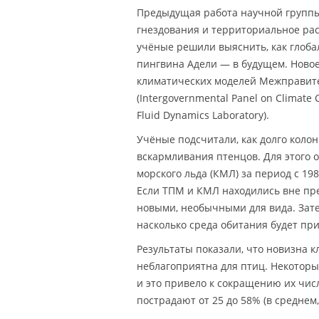
Предыдущая работа научной группы
гнездования и территориальное рас
учёные решили выяснить, как глоба
пингвина Адели — в будущем. Новое
климатических моделей Межправите
(Intergovernmental Panel on Climat
Fluid Dynamics Laboratory).
Учёные подсчитали, как долго кол
вскармливания птенцов. Для этого 
морского льда (КМЛ) за период с 1
Если ТПМ и КМЛ находились вне пр
новыми, необычными для вида. Зат
насколько среда обитания будет при
Результаты показали, что новизна к
неблагоприятна для птиц. Некоторы
и это привело к сокращению их чис
пострадают от 25 до 58% (в среднем