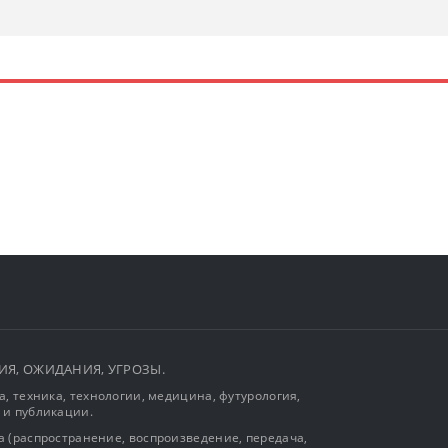
ЫТИЯ, ОЖИДАНИЯ, УГРОЗЫ.
, техника, технологии, медицина, футурология,
 и публикации.
 (распространение, воспроизведение, передача,