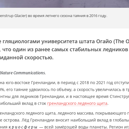
teenstrup Glacier) во время летнего сезона таяния в 2016 году.
 гляциологами университета штата Огайо (The O
ет, что один из ранее самых стабильных ледников
виданной скоростью.
.
Nature Communications
 на юго-востоке Гренландии, в период с 2018 по 2021 год отступ
%, его таяние удвоилось по объёму, а скорость увеличилась в т
нтны для ледников Гренландии, и в настоящее время Стинстру
аибольший вклад в сток
гренландского ледяного щита
.
ренландского ледяного щита, ледяного массива, покрывающего 
е острова. Лёд Гренландии вносит наибольший вклад в глобал
ения
— всей замёрзшей воды планеты. Регион иг
криосферы