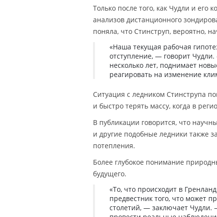
Только после того, как Чудли и ег
анализов дистанционного зондирова
поняла, что Стинструп, вероятно, на
«Наша текущая рабочая гипотез
отступление, — говорит Чудли. 
несколько лет, поднимает новы
реагировать на изменение кли
Ситуация с ледником Стинструпа по
и быстро терять массу, когда в рег
В публикации говорится, что научн
и другие подобные ледники также з
потепления.
Более глубокое понимание природн
будущего.
«То, что происходит в Гренланд
предвестник того, что может п
столетий, — заключает Чудли. 
провести реальные наблюдения 