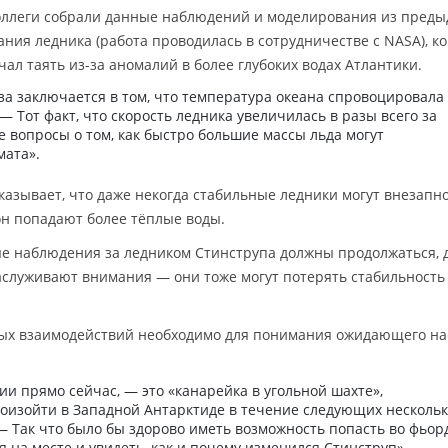
о коллеги собрали данные наблюдений и моделирования из пред
ния ледника (работа проводилась в сотрудничестве с NASA), к
чал таять из-за аномалий в более глубоких водах Атлантики.
а заключается в том, что температура океана спровоцировала 
— Тот факт, что скорость ледника увеличилась в разы всего за
е вопросы о том, как быстро большие массы льда могут
мата».
казывает, что даже некогда стабильные ледники могут внезапн
ион попадают более тёплые воды.
ые наблюдения за ледником Стинструпа должны продолжаться, 
аслуживают внимания — они тоже могут потерять стабильность 
ых взаимодействий необходимо для понимания ожидающего на
ии прямо сейчас, — это «канарейка в угольной шахте»,
роизойти в Западной Антарктиде в течение следующих несколь
— Так что было бы здорово иметь возможность попасть во фьорд
на месте и увидеть, как и почему изменился Стинструп».