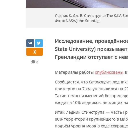
Ледник К. Дж. В. Стинструпа (The K.J.V. S
Фото: NASA/John Sonntag.
Исследование, проведённое
State University) показыва
Гренландии отступает с не
0
Материалы работы
опубликованы
в
Сообщается, что
Стинструп
, ледник
примерно на 7 км, уменьшился на 20
Такие темпы изменений беспрецеде
входит в 10% ледников, вносящих н
Итак, ледник Стинструпа — часть Г
80% территории крупнейшего в мир
подъём уровня моря в ходе сокращ