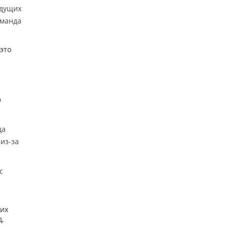
ыдущих
оманда
это
о
да
из-за
с
ких
,