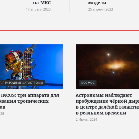
на МКС
модели
17 апреля 2023
25 апреля 2023
, ПРИРОДНЫЕ КАТАСТРОФЫ
КОСМОС
 INCUS: три аппарата для
Астрономы наблюдают
ования тропических
пробуждение чёрной ды
ов
в центре далёкой галакти
в реальном времени
026
2 Июль, 2024