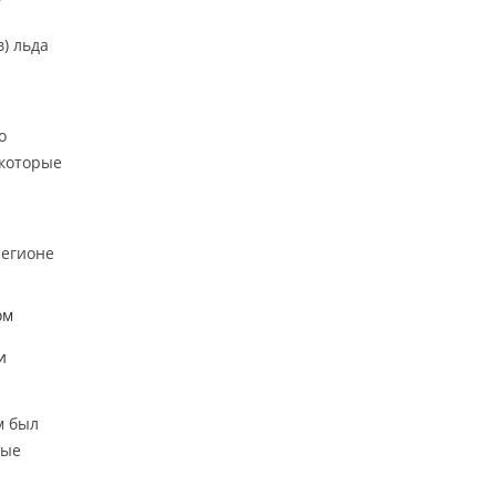
) льда
о
 которые
регионе
ом
и
м был
ные