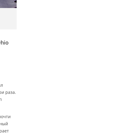
hio
ил
ри раза.
п
почти
ьный
рает