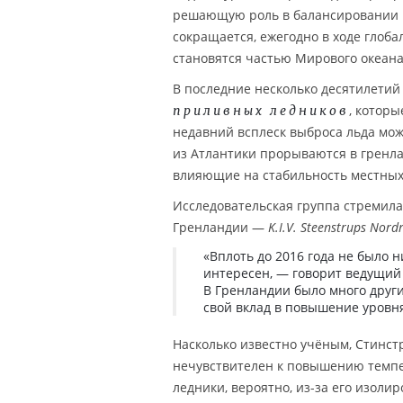
решающую роль в балансировании г
сокращается, ежегодно в ходе глоба
становятся частью Мирового океана
В последние несколько десятилетий
, которы
приливных ледников
недавний всплеск выброса льда мож
из Атлантики прорываются в гренл
влияющие на стабильность местных 
Исследовательская группа стремила
Гренландии —
K.I.V. Steenstrups Nord
«Вплоть до 2016 года не было н
интересен, — говорит ведущий
В Гренландии было много други
свой вклад в повышение уровня
Насколько известно учёным, Стинстр
нечувствителен к повышению темпе
ледники, вероятно, из-за его изоли