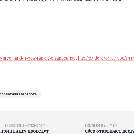
in-greenland-is-now-rapidly-disappearing
,
http://dx.doi.org/10.1038/s4
оголетняя мерзлота
БИОЛОГИЯ, БИОТЕХНОЛОГИИ
КОМПЬЮТЕРЫ, ИТ, ИИ
опринтингу проведут
Сбер открывает дост