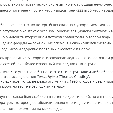
лобальной климатической системы, но его площадь неуклонно
льного потепления сотни миллиардов тонн (222 ± 30 миллиардов
.
 большая часть этих потерь была связана с ускорением таяния
е вступают в контакт с океаном. Многие гляциологи считают, чт
но объяснить вторжением потоков сравнительно тёплой воды,
андские фьорды — важнейшие элементы сложившейся системы,
ледников и здоровье полярных экосистем в целом.
сь проверить эту теорию, исследовав ледник в юго-восточном 
re Bræ
, объект, более известный как ледник Стинструпа.
ичего, что указывало бы на то, что Стинструп каким-либо образ
 автор исследования
Томас Чудли
(Thomas Chudley). —
х ледников, которые резко отступили с 1990-х годов и увеличил
 моря, но этот не был одним из них».
уп не только был стабилен в течение десятилетий, но и в цело
ратуры, которое дестабилизировало многие другие региональ
рованного положения на мелководье.