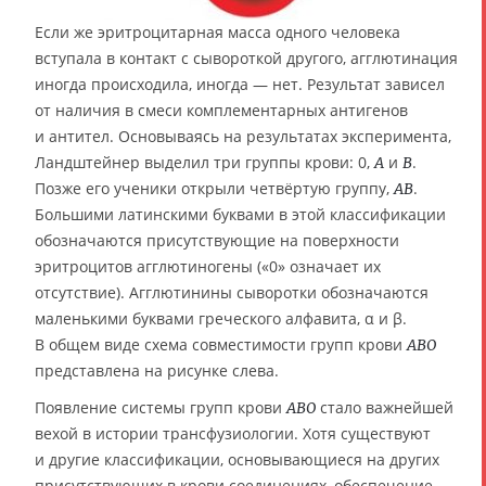
Если же эритроцитарная масса одного человека
вступала в контакт с сывороткой другого, агглютинация
иногда происходила, иногда — нет. Результат зависел
от наличия в смеси комплементарных антигенов
и антител. Основываясь на результатах эксперимента,
Ландштейнер выделил три группы крови: 0,
и
.
A
B
Позже его ученики открыли четвёртую группу,
.
AB
Большими латинскими буквами в этой классификации
обозначаются присутствующие на поверхности
эритроцитов агглютиногены («0» означает их
отсутствие). Агглютинины сыворотки обозначаются
маленькими буквами греческого алфавита, α и β.
В общем виде схема совместимости групп крови
ABO
представлена на рисунке слева.
Появление системы групп крови
стало важнейшей
ABO
вехой в истории трансфузиологии. Хотя существуют
и другие классификации, основывающиеся на других
присутствующих в крови соединениях, обеспечение