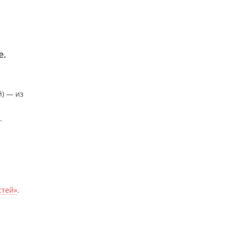
е.
й) — из
.
стей»
.