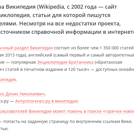
а Википедия (Wikipedia, с 2002 года — сайт
циклопедия, статьи для которой пишутся
елями. Несмотря на все недостатки проекта,
источником справочной информации в интернет
ычный раздел Википедии
состоит из более чем 1 350 000 статей
я 2013 года), английский (самый первый и самый авторитетны
ния — популярная
Энциклопедия Британника
(«Британская
сяч статей в печатном издании и 120 тысяч — доступных онлайн
кипедия
.
ко, Денис Николаевич
.
ез.ру —
Антропогенез.ру в википедии
.
пользователей Википедии может помочь в поиске «горячих ново
 — попасть на заданную страницу по внутренним ссылкам Вики,
тьи.