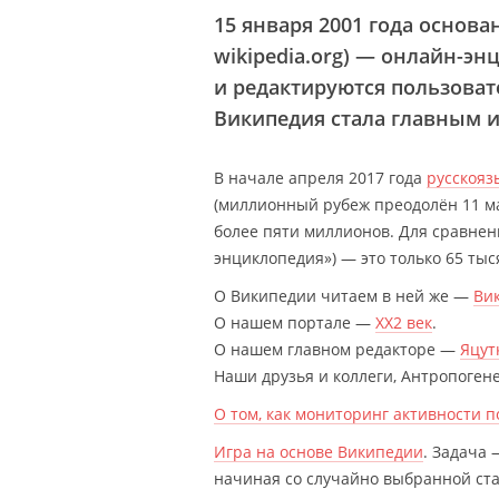
15 января 2001 года основан
wikipedia.org) — онлайн-эн
и редактируются пользоват
Википедия стала главным 
В начале апреля 2017 года
русскояз
(миллионный рубеж преодолён 11 ма
более пяти миллионов. Для сравне
энциклопедия») — это только 65 ты
О Википедии читаем в ней же —
Ви
О нашем портале —
XX2 век
.
О нашем главном редакторе —
Яцут
Наши друзья и коллеги, Антропоген
О том, как мониторинг активности 
Игра на основе Википедии
. Задача
начиная со случайно выбранной ста