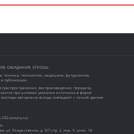
ЫТИЯ, ОЖИДАНИЯ, УГРОЗЫ.
, техника, технологии, медицина, футурология,
 и публикации.
 (распространение, воспроизведение, передача,
ускается при условии указания источника в форме
 взгляды авторов не всегда совпадают с точкой зрения
://22century.ru)
К»
, ул. Рождественка, д. 5/7 стр. 2, пом. V, комн. 18