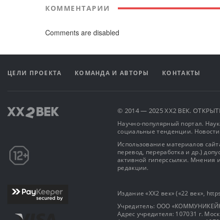
КОММЕНТАРИИ
Comments are disabled
ЦЕЛИ ПРОЕКТА
КОМАНДА И АВТОРЫ
КОНТАКТЫ
© 2014 — 2025 XX2 ВЕК. ОТКР
Научно-популярный портал. Наука
социальные тенденции. Новости
Использование материалов сайта
перевод, переработка и др.) доп
активной гиперссылки. Мнения и
редакции.
Издание «XX2 век» («22 век», https
Учредитель: OOO «КОММУНИКЕЙ
Адрес учредителя: 107031 г. Москва