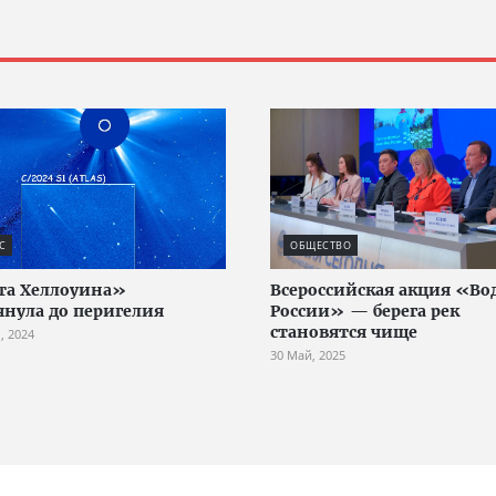
С
ОБЩЕСТВО
та Хеллоуина»
Всероссийская акция «Во
янула до перигелия
России» — берега рек
становятся чище
, 2024
30 Май, 2025