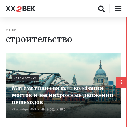
МЕТКА
строительство
УРБАНИСТИКА
Математики связали колебания
мостов и несинхронные движения
пешеходов
24 декабря 2021
18 662
0