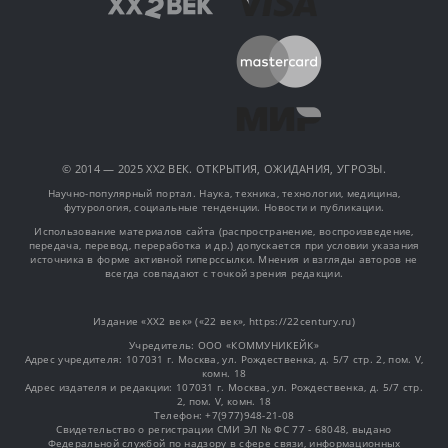
© 2014 — 2025 XX2 ВЕК. ОТКРЫТИЯ, ОЖИДАНИЯ, УГРОЗЫ.
Научно-популярный портал. Наука, техника, технологии, медицина,
футурология, социальные тенденции. Новости и публикации.
Использование материалов сайта (распространение, воспроизведение,
передача, перевод, переработка и др.) допускается при условии указания
источника в форме активной гиперссылки. Мнения и взгляды авторов не
всегда совпадают с точкой зрения редакции.
Издание «XX2 век» («22 век», https://22century.ru)
Учредитель: OOO «КОММУНИКЕЙК»
Адрес учредителя: 107031 г. Москва, ул. Рождественка, д. 5/7 стр. 2, пом. V,
комн. 18
Адрес издателя и редакции: 107031 г. Москва, ул. Рождественка, д. 5/7 стр.
2, пом. V, комн. 18
Телефон: +7(977)948-21-08
Свидетельство о регистрации СМИ ЭЛ № ФС 77 - 68048, выдано
Федеральной службой по надзору в сфере связи, информационных