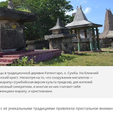
ы в традиционной деревне Ратенггаро, о. Сумба. На ближней
нский крест. Несмотря на то, что сооружение мегалитов —
марапу» (сумбийская версия культа предков), для жителей
иозный синкретизм, и многие из них считают себя
женцами марапу, и христианами.
а с её уникальными традициями привлекла пристальное внима