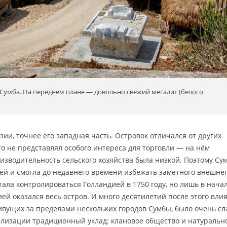
. Сумба. На переднем плане — довольно свежий мегалит (белого
зии, точнее его западная часть. Островок отличался от других
о не представлял особого интереса для торговли — на нём
изводительность сельского хозяйства была низкой. Поэтому Су
тей и смогла до недавнего времени избежать заметного внешне
тала контролироваться Голландией в 1750 году, но лишь в нача
ей оказался весь остров. И много десятилетий после этого вли
вущих за пределами нескольких городов Сумбы, было очень сл
ализации традиционный уклад: клановое общество и натуральн