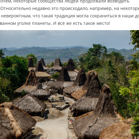
рочем, некоторые сообщества людей продолжали возводить
 Относительно недавно это происходило, например, на некотор
 невероятным, что такая традиция могла сохраниться в наши д
ванном уголке планеты. И всё же есть такое место!