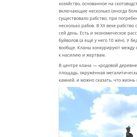
хозяйство, основанное на скотовод
включающие несколько (иногда боле
существовало рабство; при погребе
несколько рабов. В XX веке рабство
сей день. Есть и экономическое рас
буйволов (а ещё у него 10 жён). У б
вообще. Кланы конкурируют между с
к насилию и жертвам.
В центре клана — «родовой деревне
площадь, окружённая мегалитически
камней, и можно сказать, что жизнь