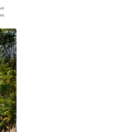
ых
ни,