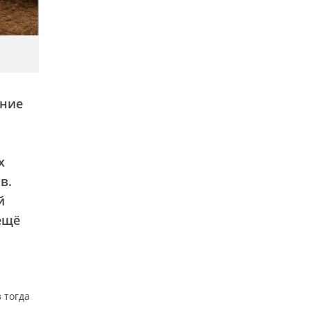
ание
х
в.
й
ещё
 тогда