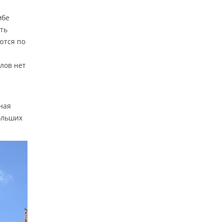
мбе
ть
ются по
олов нет
ная
ольших