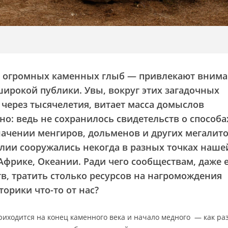
з огромных каменных глыб — привлекают вним
широкой публики. Увы, вокруг этих загадочных
 через тысячелетия, витает масса домыслов
но: ведь не сохранилось свидетельств о способа
значении менгиров, дольменов и других мегалито
илии сооружались некогда в разных точках наше
 Африке, Океании. Ради чего сообществам, даже 
в, тратить столько ресурсов на нагромождения
орики что-то от нас?
риходится на конец каменного века и начало медного — как раз