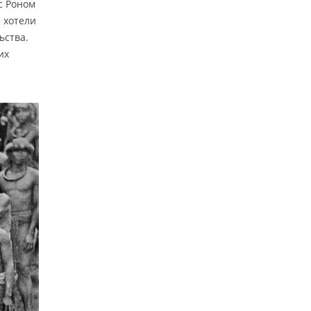
с Роном
 хотели
ьства.
их