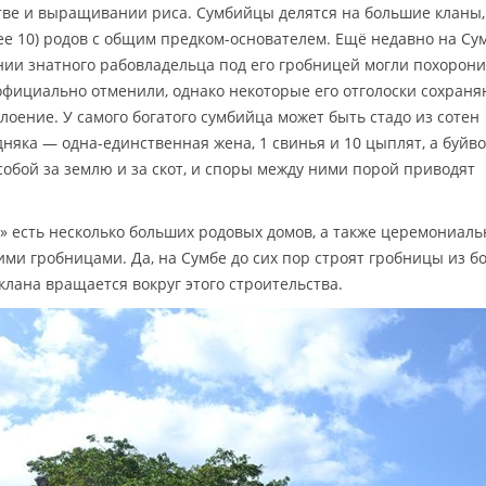
стве и выращивании риса. Сумбийцы делятся на большие кланы,
е 10) родов с общим предком-основателем. Ещё недавно на Су
нии знатного рабовладельца под его гробницей могли похорони
 официально отменили, однако некоторые его отголоски сохраня
слоение. У самого богатого сумбийца может быть стадо из сотен
едняка — одна-единственная жена, 1 свинья и 10 цыплят, а буйв
обой за землю и за скот, и споры между ними порой приводят
» есть несколько больших родовых домов, а также церемониаль
ми гробницами. Да, на Сумбе до сих пор строят гробницы из б
 клана вращается вокруг этого строительства.