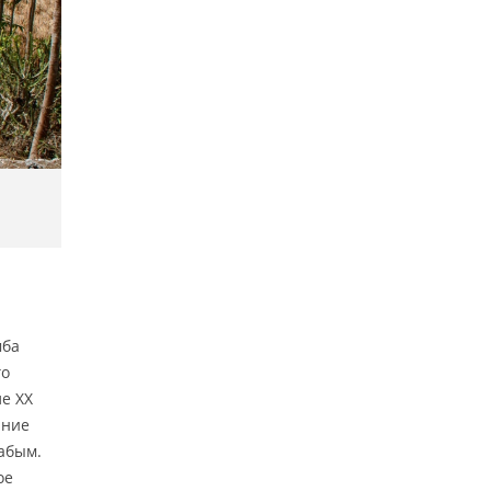
мба
го
ле XX
яние
абым.
ое