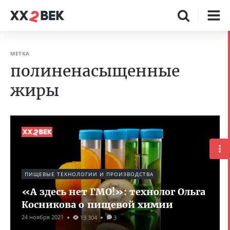
МЕТКА
полиненасыщенные
жиры
ПИЩЕВЫЕ ТЕХНОЛОГИИ И ПРОИЗВОДСТВА
«А здесь нет ГМО!»: технолог Ольга
Косникова о пищевой химии
24 ноября 2021
13 304
3