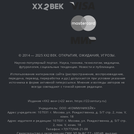
© 2014 — 2025 XX2 ВЕК. ОТКРЫТИЯ, ОЖИДАНИЯ, УГРОЗЫ.
Научно-популярный портал. Наука, техника, технологии, медицина,
футурология, социальные тенденции. Новости и публикации.
Использование материалов сайта (распространение, воспроизведение,
передача, перевод, переработка и др.) допускается при условии указания
источника в форме активной гиперссылки. Мнения и взгляды авторов не
всегда совпадают с точкой зрения редакции.
Издание «XX2 век» («22 век», https://22century.ru)
Учредитель: OOO «КОММУНИКЕЙК»
Адрес учредителя: 107031 г. Москва, ул. Рождественка, д. 5/7 стр. 2, пом. V,
комн. 18
Адрес издателя и редакции: 107031 г. Москва, ул. Рождественка, д. 5/7 стр.
2, пом. V, комн. 18
Телефон: +7(977)948-21-08
Свидетельство о регистрации СМИ ЭЛ № ФС 77 - 68048, выдано