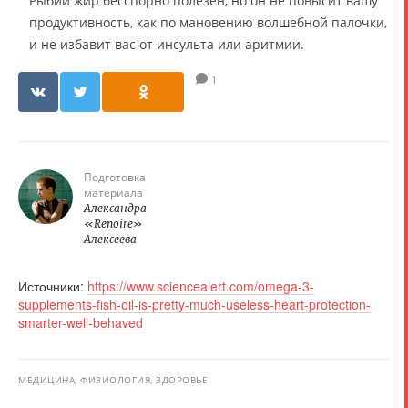
Рыбий жир бесспорно полезен, но он не повысит вашу
продуктивность, как по мановению волшебной палочки,
и не избавит вас от инсульта или аритмии.
1
Подготовка
материала
Александра
«Renoire»
Алексеева
Источники:
https://www.sciencealert.com/omega-3-
supplements-fish-oil-is-pretty-much-useless-heart-protection-
smarter-well-behaved
МЕДИЦИНА, ФИЗИОЛОГИЯ, ЗДОРОВЬЕ