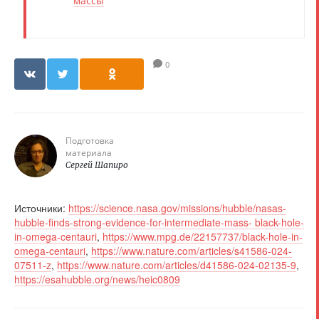
массы
0
Подготовка
материала
Сергей Шапиро
Источники:
https://science.nasa.gov/missions/hubble/nasas-
hubble-finds-strong-evidence-for-intermediate-mass- black-hole-
in-omega-centauri
,
https://www.mpg.de/22157737/black-hole-in-
omega-centauri
,
https://www.nature.com/articles/s41586-024-
07511-z
,
https://www.nature.com/articles/d41586-024-02135-9
,
https://esahubble.org/news/heic0809