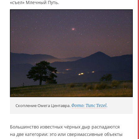
«съел» Млечный Путь.
Скопление Омега Центавра.
Фото: Tunc Tezel
.
Большинство известных чёрных дыр распадаются
на две категории: это или сверхмассивные объекты