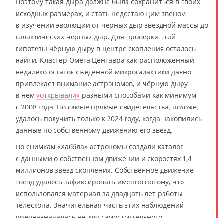
Поэтому такая дыра должна была сохраниться в своих
исходных размерах, и стать недостающим звеном
в изучении эволюции от чёрных дыр звёздной массы до
галактических чёрных дыр. Для проверки этой
гипотезы чёрную дыру в центре скопления осталось
найти. Кластер Омега Центавра как расположенный
недалеко остаток съеденной микрогалактики давно
привлекает внимание астрономов, и чёрную дыру
в нём
«открывали»
разными способами как минимум
с 2008 года. Но самые прямые свидетельства, похоже,
удалось получить только к 2024 году, когда накопились
данные по собственному движению его звёзд.
По снимкам «Хаббла» астрономы создали каталог
с данными о собственном движении и скоростях 1,4
миллионов звёзд скопления. Собственное движение
звёзд удалось зафиксировать именно потому, что
использовался материал за двадцать лет работы
телескопа. Значительная часть этих наблюдений
предназначалась не для самостоятельного