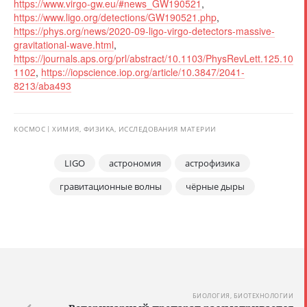
https://www.virgo-gw.eu/#news_GW190521
,
https://www.ligo.org/detections/GW190521.php
,
https://phys.org/news/2020-09-ligo-virgo-detectors-massive-
gravitational-wave.html
,
https://journals.aps.org/prl/abstract/10.1103/PhysRevLett.125.10
1102
,
https://iopscience.iop.org/article/10.3847/2041-
8213/aba493
КОСМОС
ХИМИЯ, ФИЗИКА, ИССЛЕДОВАНИЯ МАТЕРИИ
LIGO
астрономия
астрофизика
гравитационные волны
чёрные дыры
БИОЛОГИЯ, БИОТЕХНОЛОГИИ