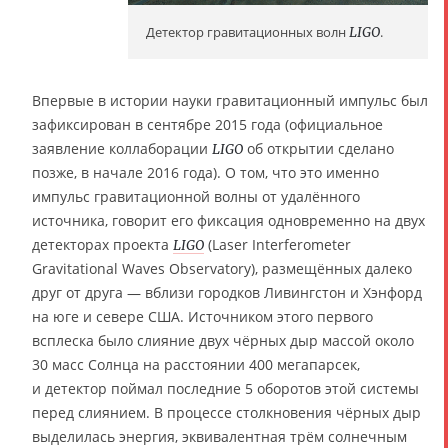
Детектор гравитационных волн
LIGO
.
Впервые в истории науки гравитационный импульс был
зафиксирован в сентябре 2015 года (официальное
заявление коллаборации
об открытии сделано
LIGO
позже, в начале 2016 года). О том, что это именно
импульс гравитационной волны от удалённого
источника, говорит его фиксация одновременно на двух
детекторах проекта
(Laser Interferometer
LIGO
Gravitational Waves Observatory), размещённых далеко
друг от друга — вблизи городков Ливингстон и Хэнфорд
на юге и севере США. Источником этого первого
всплеска было слияние двух чёрных дыр массой около
30 масс Солнца на расстоянии 400 мегапарсек,
и детектор поймал последние 5 оборотов этой системы
перед слиянием. В процессе столкновения чёрных дыр
выделилась энергия, эквивалентная трём солнечным