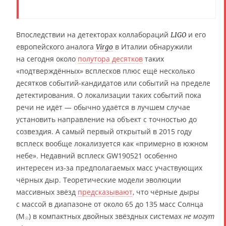
Впоследствии на детекторах коллабораций
и его
LIGO
европейского аналога
в Италии обнаружили
Virgo
на сегодня около
полутора десятков
таких
«подтверждённых» всплесков плюс ещё несколько
десятков событий-кандидатов или событий на пределе
детектирования. О локализации таких событий пока
речи не идёт — обычно удаётся в лучшем случае
установить направление на объект с точностью до
созвездия. А самый первый открытый в 2015 году
всплеск вообще локализуется как «примерно в южном
небе». Недавний всплеск GW190521 особенно
интересен из-за предполагаемых масс участвующих
чёрных дыр. Теоретические модели эволюции
массивных звёзд
предсказывают
, что чёрные дыры
с массой в диапазоне от около 65 до 135 масс Солнца
(M
) в компактных двойных звёздных системах
не могут
☉