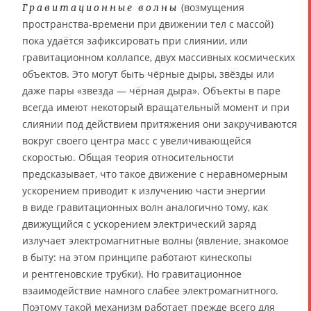
(возмущения
Гравитационные волны
пространства-времени при движении тел с массой)
пока удаётся зафиксировать при слиянии, или
гравитационном коллапсе, двух массивных космических
объектов. Это могут быть чёрные дыры, звёзды или
даже пары «звезда — чёрная дыра». Объекты в паре
всегда имеют некоторый вращательный момент и при
слиянии под действием притяжения они закручиваются
вокруг своего центра масс с увеличивающейся
скоростью. Общая теория относительности
предсказывает, что такое движение с неравномерным
ускорением приводит к излучению части энергии
в виде гравитационных волн аналогично тому, как
движущийся с ускорением электрический заряд
излучает электромагнитные волны (явление, знакомое
в быту: на этом принципе работают кинескопы
и рентгеновские трубки). Но гравитационное
взаимодействие намного слабее электромагнитного.
Поэтому такой механизм работает прежде всего для