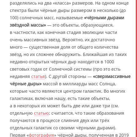
разделялись на два «класса» размеров. На одном конце
спектра были чёрные дыры размером в несколько (до
100) солнечных масс, называемые
«чёрными дырами
звёздной массы»
— это объекты, образующиеся,
в частности, как конечная стадия эволюции части
очень массивных звёзд. Вероятно, их достаточно
много — существенная доля от общего количества
звёзд, но их сложнее обнаружить. Ближайшая из таких
недавно открытых чёрных дыр находится в 1000
световых годах от Солнечной системы (про это есть
недавняя
статья
). С другой стороны —
«сверхмассивные
чёрные дыры»
массой в миллиарды масс Солнца,
которые часто являются центром галактик. Во многих
галактиках, включая нашу, есть такие объекты,
а в некоторых их может быть две или даже три (см.
отдельную
статью
; считается, что такие образования
получаются в процессе слияния двух или трёх
отдельных галактик со своими чёрными дырами).
Первая «
фотография
» чёрной дыры, полученная в 2019