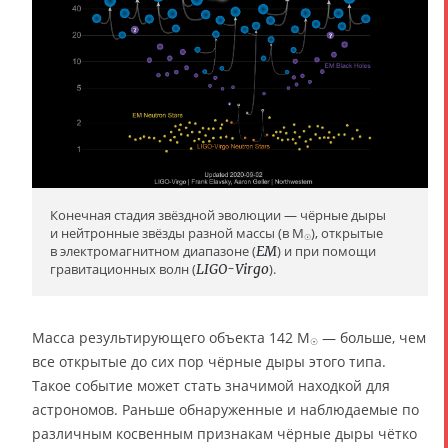
Конечная стадия звёздной эволюции — чёрные дыры
и нейтронные звёзды разной массы (в M
), открытые
☉
в электромагнитном диапазоне (
EM
) и при помощи
гравитационных волн (
LIGO-Virgo
).
Масса результирующего объекта 142 M
— больше, чем
☉
все открытые до сих пор чёрные дыры этого типа.
Такое событие может стать значимой находкой для
астрономов. Раньше обнаруженные и наблюдаемые по
различным косвенным признакам чёрные дыры чётко