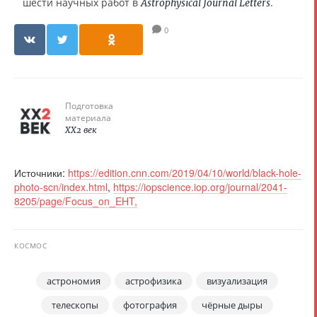
шести научных работ в
.
Astrophysical Journal Letters
0
Подготовка
материала
XX2 век
Источники:
https://edition.cnn.com/2019/04/10/world/black-hole-
photo-scn/index.html
,
https://iopscience.iop.org/journal/2041-
8205/page/Focus_on_EHT,
КОСМОС
астрономия
астрофизика
визуализация
телескопы
фотография
чёрные дыры