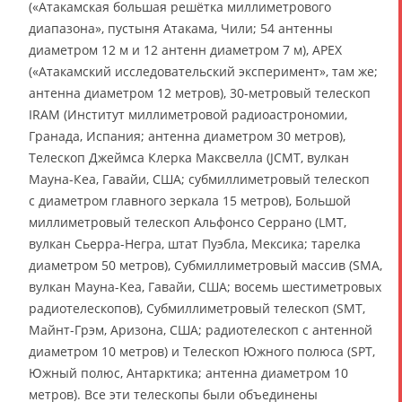
(«Атакамская большая решётка миллиметрового
диапазона», пустыня Атакама, Чили; 54 антенны
диаметром 12 м и 12 антенн диаметром 7 м), APEX
(«Атакамский исследовательский эксперимент», там же;
антенна диаметром 12 метров), 30-метровый телескоп
IRAM (Институт миллиметровой радиоастрономии,
Гранада, Испания; антенна диаметром 30 метров),
Телескоп Джеймса Клерка Максвелла (JCMT, вулкан
Мауна-Кеа, Гавайи, США; субмиллиметровый телескоп
с диаметром главного зеркала 15 метров), Большой
миллиметровый телескоп Альфонсо Серрано (LMT,
вулкан Сьерра-Негра, штат Пуэбла, Мексика; тарелка
диаметром 50 метров), Субмиллиметровый массив (SMA,
вулкан Мауна-Кеа, Гавайи, США; восемь шестиметровых
радиотелескопов), Субмиллиметровый телескоп (SMT,
Майнт-Грэм, Аризона, США; радиотелескоп с антенной
диаметром 10 метров) и Телескоп Южного полюса (SPT,
Южный полюс, Антарктика; антенна диаметром 10
метров). Все эти телескопы были объединены