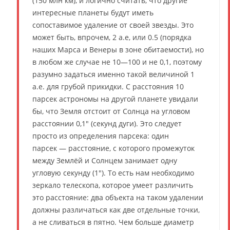
(150 млн км), и логично считать, что другие
интересные планеты будут иметь
сопоставимое удаление от своей звезды. Это
может быть, впрочем, 2 а.е, или 0.5 (порядка
наших Марса и Венеры в зоне обитаемости), но
в любом же случае не 10—100 и не 0,1, поэтому
разумно задаться именно такой величиной 1
а.е. для грубой прикидки. С расстояния 10
парсек астрономы на другой планете увидали
бы, что Земля отстоит от Солнца на угловом
расстоянии 0,1″ (секунд дуги). Это следует
просто из определения парсека: один
парсек — расстояние, с которого промежуток
между Землёй и Солнцем занимает одну
угловую секунду (1″). То есть нам необходимо
зеркало телескопа, которое умеет различить
это расстояние: два объекта на таком удалении
должны различаться как две отдельные точки,
а не сливаться в пятно. Чем больше диаметр