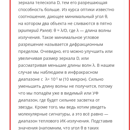
зеркала телескопа D, тем его разрешающая
способность больше. Из курса оптики известно
соотношение, дающее минимальный угол θ,
на котором два объекта не сливаются в пятно
(
критерий Рэлея
): θ ≈ λ/D, где λ — длина волны
излучения. Такое минимальное угловое
разрешение называется дифракционным
пределом. Очевидно, его можно улучшить или
увеличивая размер зеркала D, или
рассматривая меньшие длины волн λ. В нашем
случае мы наблюдаем в инфракрасном
диапазоне с λ= 10
м (10 микрон). Сильно
-5
уменьшить длину волны не получится, потому
что мы попадём уже в видимый или УФ
диапазон, где будет сильнее засветка от
звезды. Кроме того, мы ведь хотим увидеть
молекулярные сигнатуры, а это всё равно —
диапазон теплового ИК-излучения. Подставив
значения (напомним, что угол θ в таких