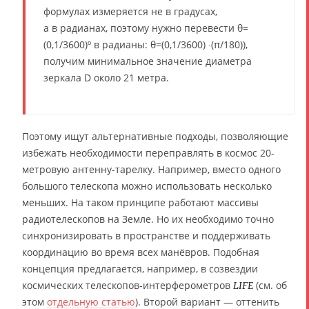
формулах измеряется не в градусах,
а в радианах, поэтому нужно перевести θ=
(0,1/3600)º в радианы: θ=(0,1/3600) ∙(π/180)),
получим минимальное значение диаметра
зеркала D около 21 метра.
Поэтому ищут альтернативные подходы, позволяющие
избежать необходимости переправлять в космос 20-
метровую антенну-тарелку. Например, вместо одного
большого телескопа можно использовать несколько
меньших. На таком принципе работают массивы
радиотелескопов на Земле. Но их необходимо точно
синхронизировать в пространстве и поддерживать
координацию во время всех манёвров. Подобная
концепция предлагается, например, в созвездии
космических телескопов-интерферометров
(см. об
LIFE
этом
отдельную статью
). Второй вариант — оттенить