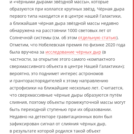
и «чёрными дырами звёздной массы», которые
образуются при коллапсе крупных звёзд. Чёрная дыра
первого типа находится и в центре нашей Галактики,
а ближайшая чёрная дыра звёздной массы недавно
обнаружена на расстоянии 1000 световых лет от
Солнечной системы (см. об этом
отдельную статью
).
Отметим, что Нобелевская премия по физике 2020 года
была вручена за
исследование чёрных дыр
(в
частности, за открытие этого самого «компактного
сверхмассивного объекта в центре Нашей Галактики»);
вероятно, это поднимет интерес астрономов
и грантораспорядителей к этому направлению
астрофизики на ближайшие несколько лет. Считается,
что сверхмассивные чёрные дыры образуются путём
слияния, поэтому объекты промежуточной массы могут
быть переходной ступенью при их образовании.
Недавно на детекторе гравитационных волн был
зафиксирован сигнал от слияния чёрных дыр,
в результате которой родился такой объект