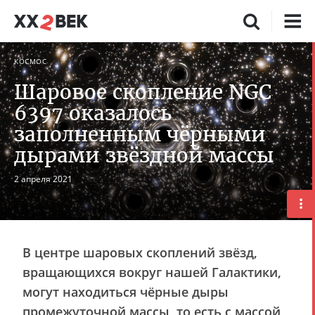
КОСМОС
Шаровое скопление NGC
6397 оказалось
заполненным чёрными
дырами звёздной массы
2 апреля 2021
В центре шаровых скоплений звёзд,
вращающихся вокруг нашей Галактики,
могут находиться чёрные дыры
промежуточной массы, то есть с массой