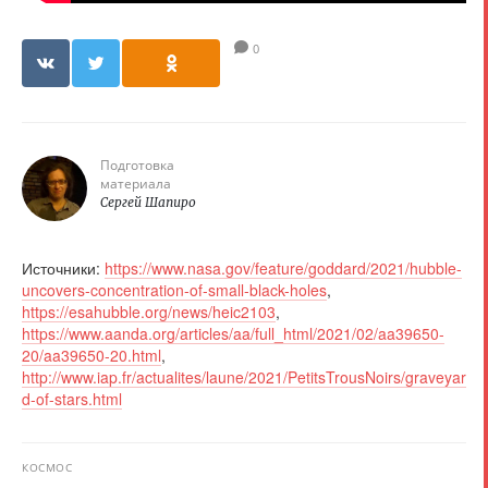
0
Подготовка
материала
Сергей Шапиро
Источники:
https://www.nasa.gov/feature/goddard/2021/hubble-
uncovers-concentration-of-small-black-holes
,
https://esahubble.org/news/heic2103
,
https://www.aanda.org/articles/aa/full_html/2021/02/aa39650-
20/aa39650-20.html
,
http://www.iap.fr/actualites/laune/2021/PetitsTrousNoirs/graveyar
d-of-stars.html
КОСМОС