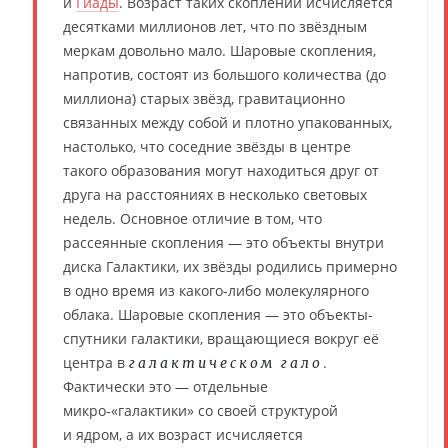
и
Гиады
. Возраст таких скоплений исчисляется
десятками миллионов лет, что по звёздным
меркам довольно мало. Шаровые скопления,
напротив, состоят из большого количества (до
миллиона) старых звёзд, гравитационно
связанных между собой и плотно упакованных,
настолько, что соседние звёзды в центре
такого образования могут находиться друг от
друга на расстояниях в несколько световых
недель. Основное отличие в том, что
рассеянные скопления — это объекты внутри
диска Галактики, их звёзды родились примерно
в одно время из какого-либо молекулярного
облака. Шаровые скопления — это объекты-
спутники галактики, вращающиеся вокруг её
центра в
.
галактическом гало
Фактически это — отдельные
микро-«галактики» со своей структурой
и ядром, a их возраст исчисляется