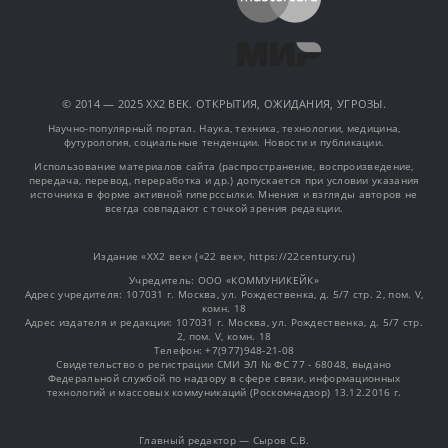
© 2014 — 2025 XX2 ВЕК. ОТКРЫТИЯ, ОЖИДАНИЯ, УГРОЗЫ.
Научно-популярный портал. Наука, техника, технологии, медицина,
футурология, социальные тенденции. Новости и публикации.
Использование материалов сайта (распространение, воспроизведение,
передача, перевод, переработка и др.) допускается при условии указания
источника в форме активной гиперссылки. Мнения и взгляды авторов не
всегда совпадают с точкой зрения редакции.
Издание «XX2 век» («22 век», https://22century.ru)
Учредитель: OOO «КОММУНИКЕЙК»
Адрес учредителя: 107031 г. Москва, ул. Рождественка, д. 5/7 стр. 2, пом. V,
комн. 18
Адрес издателя и редакции: 107031 г. Москва, ул. Рождественка, д. 5/7 стр.
2, пом. V, комн. 18
Телефон: +7(977)948-21-08
Свидетельство о регистрации СМИ ЭЛ № ФС 77 - 68048, выдано
Федеральной службой по надзору в сфере связи, информационных
технологий и массовых коммуникаций (Роскомнадзор) 13.12.2016 г.
Главный редактор — Сыров С.В.