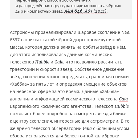
чёрной дырой с массой 500 солнечных,
и распределённая структура в виде множества чёрных
дыр и компактных звёзд.
A&A
646
, A63 (2021)
.
Астрономы проанализировали шаровое скопление NGC
6397 в поисках такой чёрной дыры промежуточной
массы, которая должна влиять на орбиты звёзд в нём.
Для этого использовались данные космических
телескопов
и
, что позволило рассчитать
Hubble
Gaia
траектории и скорости звёзд. Собственное движение
звёзд скопления можно определить, сравнивая снимки
«Хаббла» за пять лет и определяя смещение объектов
на небесной сфере за это время. Данные «Хаббла»
дополнили информацией космического телескопа
Gaia
Европейского космического агентства. Телескоп
Hubble
позволяет более подробно рассмотреть звёзды ближе
к центру скопления, интересные для астрометрии. В то
же время телескоп обсерватории
с большим углом
Gaia
обзора используется для более точной калибровки