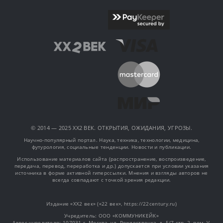
© 2014 — 2025 XX2 ВЕК. ОТКРЫТИЯ, ОЖИДАНИЯ, УГРОЗЫ.
Научно-популярный портал. Наука, техника, технологии, медицина,
футурология, социальные тенденции. Новости и публикации.
Использование материалов сайта (распространение, воспроизведение,
передача, перевод, переработка и др.) допускается при условии указания
источника в форме активной гиперссылки. Мнения и взгляды авторов не
всегда совпадают с точкой зрения редакции.
Издание «XX2 век» («22 век», https://22century.ru)
Учредитель: OOO «КОММУНИКЕЙК»
Адрес учредителя: 107031 г. Москва, ул. Рождественка, д. 5/7 стр. 2, пом. V,