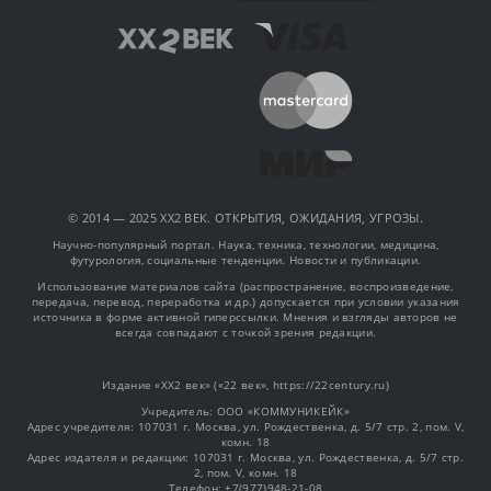
© 2014 — 2025 XX2 ВЕК. ОТКРЫТИЯ, ОЖИДАНИЯ, УГРОЗЫ.
Научно-популярный портал. Наука, техника, технологии, медицина,
футурология, социальные тенденции. Новости и публикации.
Использование материалов сайта (распространение, воспроизведение,
передача, перевод, переработка и др.) допускается при условии указания
источника в форме активной гиперссылки. Мнения и взгляды авторов не
всегда совпадают с точкой зрения редакции.
Издание «XX2 век» («22 век», https://22century.ru)
Учредитель: OOO «КОММУНИКЕЙК»
Адрес учредителя: 107031 г. Москва, ул. Рождественка, д. 5/7 стр. 2, пом. V,
комн. 18
Адрес издателя и редакции: 107031 г. Москва, ул. Рождественка, д. 5/7 стр.
2, пом. V, комн. 18
Телефон: +7(977)948-21-08