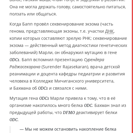
Она не могла держать голову, самостоятельно питаться,
ползать или общаться.
Когда Бапп провёл секвенирование экзома (часть
генома, представляющая экзоны, т.е. участки
ДНК
,
копии которых составляют зрелую РНК; секвенирование
экзома — действенный метод диагностики генетических
заболеваний) Марли, он обнаружил мутацию в гене
. Бапп вспомнил презентацию
Сурендера
ODC1
Раджасекарана
(Surender Rajasekaran), врача детской
реанимации и доцента кафедры педиатрии и развития
человека в Колледже Мичиганского университета,
и Бахмана об
и связался с ними.
ODC1
Мутация гена
Марли привела к тому, что в её
ODC1
организме накопилось много белка
. Бахман знал из
ODC
предыдущей работы, что
деактивирует белки
DFMO
.
ODC
— Мы не можем остановить накопление белка