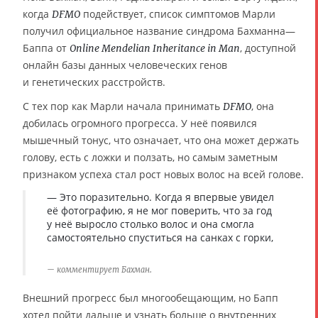
когда
подействует, список симптомов Марли
DFMO
получил официальное название синдрома Бахманна—
Баппа от
, доступной
Online Mendelian Inheritance in Man
онлайн базы данных человеческих генов
и генетических расстройств.
С тех пор как Марли начала принимать
, она
DFMO
добилась огромного прогресса. У неё появился
мышечный тонус, что означает, что она может держать
голову, есть с ложки и ползать, но самым заметным
признаком успеха стал рост новых волос на всей голове.
— Это поразительно. Когда я впервые увидел
её фотографию, я не мог поверить, что за год
у неё выросло столько волос и она смогла
самостоятельно спуститься на санках с горки,
комментирует Бахман.
Внешний прогресс был многообещающим, но Бапп
хотел пойти дальше и узнать больше о внутренних