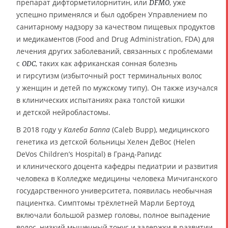
препарат дифторметилорнитин, или
, уже
DFMO
успешно применялся и был одобрен Управлением по
санитарному надзору за качеством пищевых продуктов
и медикаментов (Food and Drug Administration, FDA) для
лечения других заболеваний, связанных с проблемами
с
, таких как африканская сонная болезнь
ODC
и гирсутизм (избыточный рост терминальных волос
у женщин и детей по мужскому типу). Он также изучался
в клинических испытаниях рака толстой кишки
и детской нейробластомы.
В 2018 году у
Калеба Баппа
(Caleb Bupp), медицинского
генетика из детской больницы Хелен ДеВос (Helen
DeVos Children’s Hospital) в Гранд-Рапидс
и клинического доцента кафедры педиатрии и развития
человека в Колледже медицины человека Мичиганского
государственного университета, появилась необычная
пациентка. Симптомы трёхлетней Марли Бертоуд
включали большой размер головы, полное выпадение
волос, низкий мышечный тонус и задержки в развитии.