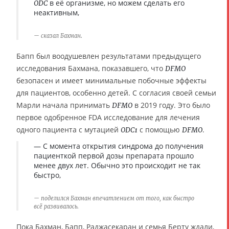
в её организме, но можем сделать его
ODC
неактивным,
сказал Бахман.
Бапп был воодушевлен результатами предыдущего
исследования Бахмана, показавшего, что
DFMO
безопасен и имеет минимальные побочные эффекты
для пациентов, особенно детей. С согласия своей семьи
Марли начала принимать
в 2019 году. Это было
DFMO
первое одобренное FDA исследование для лечения
одного пациента с мутацией
с помощью
.
ODC1
DFMO
— С момента открытия синдрома до получения
пациенткой первой дозы препарата прошло
менее двух лет. Обычно это происходит не так
быстро,
поделился Бахман впечатлением от того, как быстро
всё развивалось.
Пока Бахман, Бапп, Раджасекаран и семья Берту ждали,