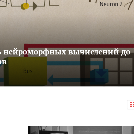
ть нейроморфных вычислений до
ов