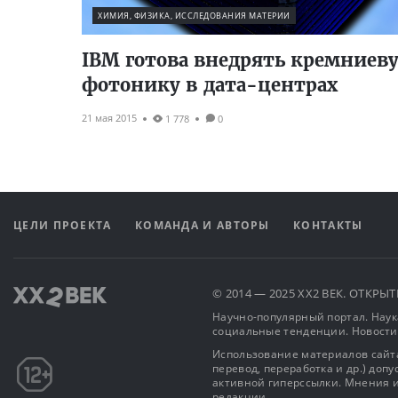
ХИМИЯ, ФИЗИКА, ИССЛЕДОВАНИЯ МАТЕРИИ
IBM готова внедрять кремниев
фотонику в дата-центрах
21 мая 2015
1 778
0
ЦЕЛИ ПРОЕКТА
КОМАНДА И АВТОРЫ
КОНТАКТЫ
© 2014 — 2025 XX2 ВЕК. ОТКР
Научно-популярный портал. Наука
социальные тенденции. Новости
Использование материалов сайта
перевод, переработка и др.) доп
активной гиперссылки. Мнения и
редакции.