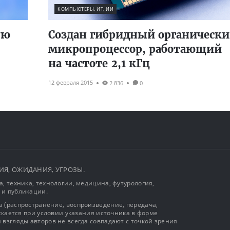
КОМПЬЮТЕРЫ, ИТ, ИИ
ую
Создан гибридный органическ
микропроцессор, работающий
на частоте 2,1 кГц
12 февраля 2015
2 836
0
ЫТИЯ, ОЖИДАНИЯ, УГРОЗЫ.
, техника, технологии, медицина, футурология,
 и публикации.
 (распространение, воспроизведение, передача,
ускается при условии указания источника в форме
 взгляды авторов не всегда совпадают с точкой зрения