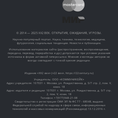
© 2014 — 2025 XX2 ВЕК. ОТКРЫТИЯ, ОЖИДАНИЯ, УГРОЗЫ.
Научно-популярный портал. Наука, техника, технологии, медицина,
футурология, социальные тенденции. Новости и публикации.
Использование материалов сайта (распространение, воспроизведение,
передача, перевод, переработка и др.) допускается при условии указания
источника в форме активной гиперссылки. Мнения и взгляды авторов не
всегда совпадают с точкой зрения редакции.
Издание «XX2 век» («22 век», https://22century.ru)
Учредитель: OOO «КОММУНИКЕЙК»
Адрес учредителя: 107031 г. Москва, ул. Рождественка, д. 5/7 стр. 2, пом. V,
комн. 18
Адрес издателя и редакции: 107031 г. Москва, ул. Рождественка, д. 5/7 стр.
2, пом. V, комн. 18
Телефон: +7(977)948-21-08
Свидетельство о регистрации СМИ ЭЛ № ФС 77 - 68048, выдано
Федеральной службой по надзору в сфере связи, информационных
технологий и массовых коммуникаций (Роскомнадзор) 13.12.2016 г.