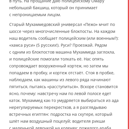
в путь. На прощание даю полицейскому Омару
небольшой бакшиш, который он принимает
с непроницаемым лицом.
Старый Мухаммедовский универсал «Пежо» мчит по
шоссе через многочисленные блокпосты. На каждом
наш водитель сообщает полицейским (или военным?):
«хамса руси» (5 русских!). Руси? Проезжай. Рядом
с одним из блокпостов машина Мухаммеда заглохла,
и полицейские помогали толкать её. Нас опять
сопровождает вооруженный кортеж, но затем мы
попадаем в пробку, и кортеж отстаёт. Стоя в пробке,
наблюдаем, как машины из левого ряда начинают
пятиться, пытаясь «расступиться». Вскоре становится
ясно, почему: навстречу нам по левой полосе едет
каток. Мухаммед как-то умудряется выбираться из ада
нерегулируемых перекрестков, а я разглядываю
встречных египтян: подростка на скутере, который
шлёт нам воздушный поцелуй; водителя рикши
с маленькой девочкой на коленях; пожилого араба