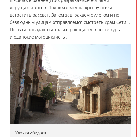
В Абидосе раннее утро, разрываемое воплями
дерущихся котов. Поднимаемся на крышу отеля
встретить рассвет. Затем завтракаем омлетом и по
безлюдным улицам отправляемся смотреть храм Сети I.
По пути попадаются только роющиеся в песке куры
и одинокие мотоциклисты.
Улочка Абидоса.