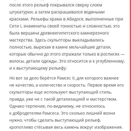
после этого рельеф покрывался сверху слоем
штукатурки, а затем раскрашивался водяными
красками. Рельефы храма в Абидосе, выполненные при
Сети I, знамениты своей тонкостью и сложностью, это
была вершина древнеегипетского камнерезного
мастерства. Здесь скульпторы выкладывались
полностью, вырезая в камне мельчайшие детали,
которые обычно до этого отражали только в росписях —
волосы, детали одежды. Это относится и к углубленному,
и к выступающему рельефу.
Но вот за дело берётся Рамсес II, для которого важнее
не качество, а количество и скорость. Первое время его
скульпторы еще используют выступающий стиль,
правда, уже не с такой детализацией и мастерством.
Однако терпение, по-видимому, не относилось
к добродетелям Рамсеса. Это сколько лишней возни
нужно, чтобы сделать выступающий рельеф,
кропотливо стёсывая весь камень вокруг изображения.