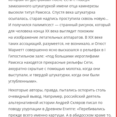
замазанного штукатуркой имени отца камнерезы
высекли титул Рамсеса. Спустя века штукатурка
осыпалась, старая надпись проступила сквозь новую…
И получился палимпсест — странный рисунок, который
для человека конца XX века выглядит похожим
на изображение летательных аппаратов. В XIX веке
таких ассоциаций, разумеется, не возникало, и Огюст
Мариетт совершенно ясно высказался о рельефах в I
Гипостильном зале: «под большими иероглифами
Рамсеса находятся прекрасные рельефы Сети,
аккуратно скрытые с помощью молотка, когда они
выступали, и твердой штукатурки, когда они были
углубленными».
Некоторые авторы, правда, пытались оспорить столь
очевидный вывод. Например, российский деятель
альтернативной истории Андрей Скляров писал по
поводу узурпации в Древнем Египте: «Перебивались
прежде всего именно картуши. А в абидосском храме то,