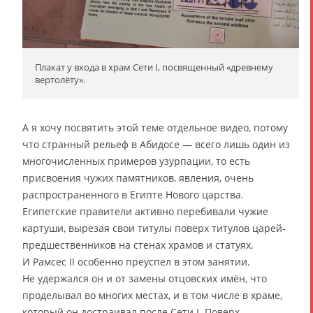
Плакат у входа в храм Сети I, посвященный «древнему
вертолёту».
А я хочу посвятить этой теме отдельное видео, потому
что странный рельеф в Абидосе — всего лишь один из
многочисленных примеров узурпации, то есть
присвоения чужих памятников, явления, очень
распространенного в Египте Нового царства.
Египетские правители активно перебивали чужие
картуши, вырезая свои титулы поверх титулов царей-
предшественников на стенах храмов и статуях.
И Рамсес II особенно преуспел в этом занятии.
Не удержался он и от замены отцовских имён, что
проделывал во многих местах, и в том числе в храме,
который он достраивал после Сети I. Поверх