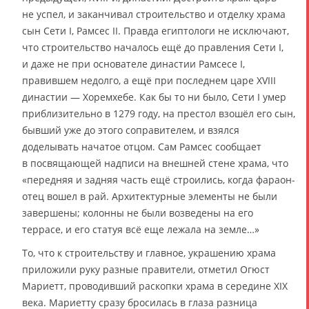
не успел, и заканчивал строительство и отделку храма
сын Сети I, Рамсес II. Правда египтологи не исключают,
что строительство началось ещё до правления Сети I,
и даже не при основателе династии Рамсесе I,
правившем недолго, а ещё при последнем царе XVIII
династии — Хоремхебе. Как бы то ни было, Сети I умер
приблизительно в 1279 году, на престол взошёл его сын,
бывший уже до этого соправителем, и взялся
доделывать начатое отцом. Сам Рамсес сообщает
в посвящающей надписи на внешней стене храма, что
«передняя и задняя часть ещё строились, когда фараон-
отец вошел в рай. Архитектурные элементы не были
завершены; колонны не были возведены на его
террасе, и его статуя всё еще лежала на земле…»
То, что к строительству и главное, украшению храма
приложили руку разные правители, отметил Огюст
Мариетт, проводивший раскопки храма в середине XIX
века. Мариетту сразу бросилась в глаза разница