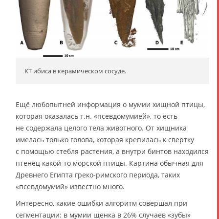
КТ ибиса в керамическом сосуде.
Ещё любопытней информация о мумии хищной птицы,
которая оказалась т.н. «псевдомумией», то есть
не содержала целого тела животного. От хищника
имелась только голова, которая крепилась к свертку
с помощью стебля растения, а внутри бинтов находился
птенец какой-то морской птицы. Картина обычная для
Древнего Египта греко-римского периода, таких
«псевдомумий» известно много.
Интересно, какие ошибки алгоритм совершал при
сегментации: в мумии щенка в 26% случаев «зубы»