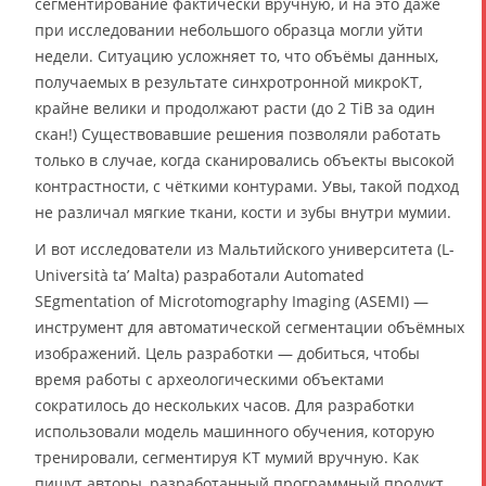
сегментирование фактически вручную, и на это даже
при исследовании небольшого образца могли уйти
недели. Ситуацию усложняет то, что объёмы данных,
получаемых в результате синхротронной микроКТ,
крайне велики и продолжают расти (до 2 TiB за один
скан!) Существовавшие решения позволяли работать
только в случае, когда сканировались объекты высокой
контрастности, с чёткими контурами. Увы, такой подход
не различал мягкие ткани, кости и зубы внутри мумии.
И вот исследователи из Мальтийского университета (L-
Università ta’ Malta) разработали Automated
SEgmentation of Microtomography Imaging (ASEMI) —
инструмент для автоматической сегментации объёмных
изображений. Цель разработки — добиться, чтобы
время работы с археологическими объектами
сократилось до нескольких часов. Для разработки
использовали модель машинного обучения, которую
тренировали, сегментируя КТ мумий вручную. Как
пишут авторы, разработанный программный продукт