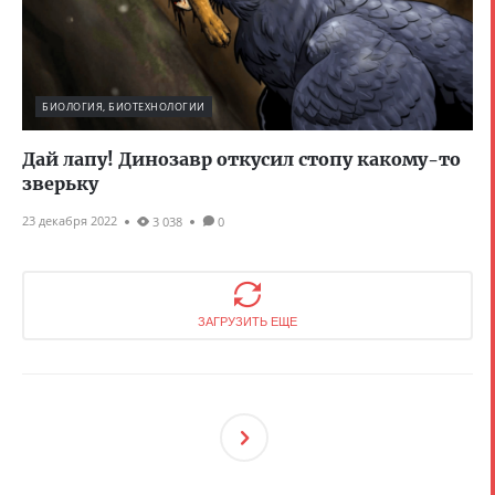
БИОЛОГИЯ, БИОТЕХНОЛОГИИ
Дай лапу! Динозавр откусил стопу какому-то
зверьку
23 декабря 2022
3 038
0
ЗАГРУЗИТЬ ЕЩЕ
След
Ующ
Ая