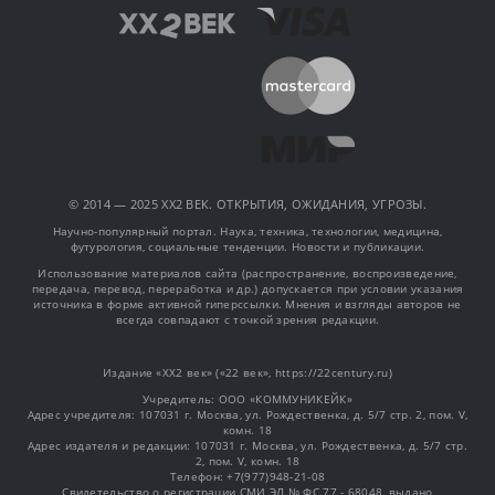
© 2014 — 2025 XX2 ВЕК. ОТКРЫТИЯ, ОЖИДАНИЯ, УГРОЗЫ.
Научно-популярный портал. Наука, техника, технологии, медицина,
футурология, социальные тенденции. Новости и публикации.
Использование материалов сайта (распространение, воспроизведение,
передача, перевод, переработка и др.) допускается при условии указания
источника в форме активной гиперссылки. Мнения и взгляды авторов не
всегда совпадают с точкой зрения редакции.
Издание «XX2 век» («22 век», https://22century.ru)
Учредитель: OOO «КОММУНИКЕЙК»
Адрес учредителя: 107031 г. Москва, ул. Рождественка, д. 5/7 стр. 2, пом. V,
комн. 18
Адрес издателя и редакции: 107031 г. Москва, ул. Рождественка, д. 5/7 стр.
2, пом. V, комн. 18
Телефон: +7(977)948-21-08
Свидетельство о регистрации СМИ ЭЛ № ФС 77 - 68048, выдано