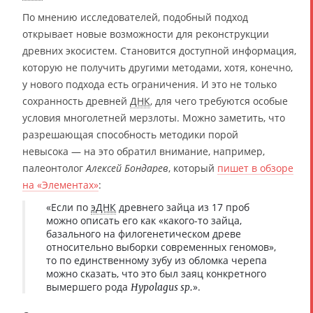
По мнению исследователей, подобный подход
открывает новые возможности для реконструкции
древних экосистем. Становится доступной информация,
которую не получить другими методами, хотя, конечно,
у нового подхода есть ограничения. И это не только
сохранность древней
ДНК
, для чего требуются особые
условия многолетней мерзлоты. Можно заметить, что
разрешающая способность методики порой
невысока — на это обратил внимание, например,
палеонтолог
Алексей Бондарев
, который
пишет в обзоре
на «Элементах»
:
«Если по
эДНК
древнего зайца из 17 проб
можно описать его как «какого-то зайца,
базального на филогенетическом древе
относительно выборки современных геномов»,
то по единственному зубу из обломка черепа
можно сказать, что это был заяц конкретного
вымершего рода
».
Hypolagus sp.