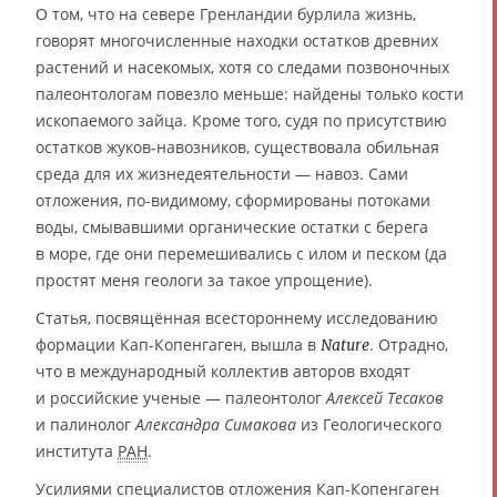
О том, что на севере Гренландии бурлила жизнь,
говорят многочисленные находки остатков древних
растений и насекомых, хотя со следами позвоночных
палеонтологам повезло меньше: найдены только кости
ископаемого зайца. Кроме того, судя по присутствию
остатков жуков-навозников, существовала обильная
среда для их жизнедеятельности — навоз. Сами
отложения, по-видимому, сформированы потоками
воды, смывавшими органические остатки с берега
в море, где они перемешивались с илом и песком (да
простят меня геологи за такое упрощение).
Статья, посвящённая всестороннему исследованию
формации Кап-Копенгаген, вышла в
. Отрадно,
Nature
что в международный коллектив авторов входят
и российские ученые — палеонтолог
Алексей Тесаков
и палинолог
Александра Симакова
из Геологического
института
РАН
.
Усилиями специалистов отложения Кап-Копенгаген