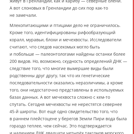
живут в Гренландии, как и карибу — северные олени.
А вот слоновых в Гренландии до сих пор как-то
не замечали.
Млекопитающими и птицами дело не ограничилось.
Кроме того, идентифицированы рифообразующий
коралл, муравьи, блохи и мечехвосты. Исследователи
считают, что следов насекомых могло быть
и побольше — палеонтологами найдены останки более
200 видов. Но, возможно, скудность определений ДНК —
следствие того, что многие вымершие виды были
родственны друг другу, так что их генетические
последовательности оказались неразличимы, а кроме
того, они недостаточно представлены в используемых
базах данных. А вот мечехвоста сложно с кем-то
спутать. Сегодня мечехвосты не нерестятся севернее
45-й широты. Вот ещё одно свидетельство того, что
в раннем плейстоцене у берегов Земли Пири вода была
гораздо теплее, чем сейчас. Это подтверждается
и наличием
ДНК
двадцати четырёх таксонов морского