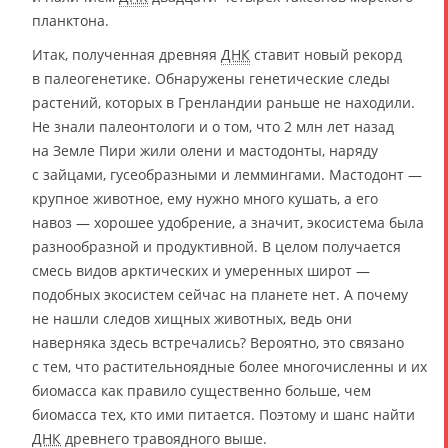
планктона.
Итак, полученная древняя
ДНК
ставит новый рекорд
в палеогенетике. Обнаружены генетические следы
растений, которых в Гренландии раньше не находили.
Не знали палеонтологи и о том, что 2 млн лет назад
на Земле Пири жили олени и мастодонты, наряду
с зайцами, гусеобразными и леммингами. Мастодонт —
крупное животное, ему нужно много кушать, а его
навоз — хорошее удобрение, а значит, экосистема была
разнообразной и продуктивной. В целом получается
смесь видов арктических и умеренных широт —
подобных экосистем сейчас на планете нет. А почему
не нашли следов хищных животных, ведь они
наверняка здесь встречались? Вероятно, это связано
с тем, что растительноядные более многочисленны и их
биомасса как правило существенно больше, чем
биомасса тех, кто ими питается. Поэтому и шанс найти
ДНК
древнего травоядного выше.