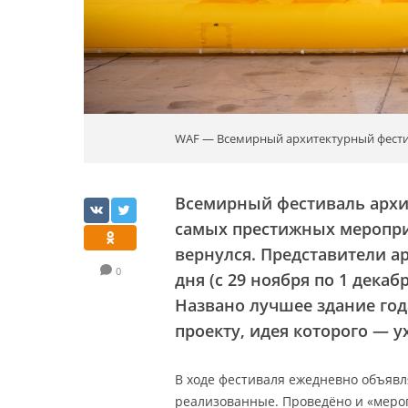
WAF — Всемирный архитектурный фести
Всемирный фестиваль архите
самых престижных меропри
вернулся. Представители а
0
дня (с 29 ноября по 1 дека
Названо лучшее здание год
проекту, идея которого — у
В ходе фестиваля ежедневно объявл
реализованные. Проведёно и «мер