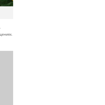
т
щениях.