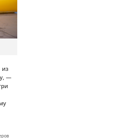
 из
у, —
три
му
еров