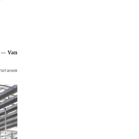
 — Van
 питания