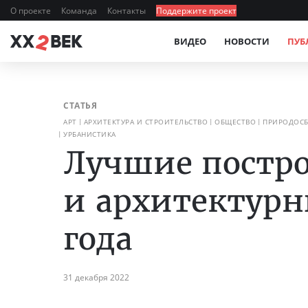
О проекте
Команда
Контакты
Поддержите проект
ВИДЕО
НОВОСТИ
ПУБ
СТАТЬЯ
АРТ
АРХИТЕКТУРА И СТРОИТЕЛЬСТВО
ОБЩЕСТВО
ПРИРОДОСБ
УРБАНИСТИКА
Лучшие постр
и архитектурн
года
31 декабря 2022