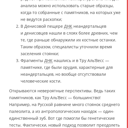
анализа можно использовать старые образцы,
когда-то собранные с памятников, на которых уже
не ведутся раскопки;
В Денисовой пещере
ДНК
неандертальцев
и денисовцев нашли в слоях более древних, чем
те, где раньше обнаружили их костные останки.
Таким образом, специалисты уточнили время
заселения стоянки;
Фрагменты
ДНК
нашлись и в Тру Аль’Весс —
памятнике, где были орудия, характерные для
неандертальцев, но вообще отсутствовали
человеческие кости.
Открываются невероятные перспективы. Ведь таких
памятников, как Тру Аль’Весс — большинство!
Например, на Русской равнине много стоянок среднего
палеолита, а из антропологических находок — один-
единственный зуб. Вот где помогли бы генетические
тесты. Фактически, новый подход позволит преодолеть