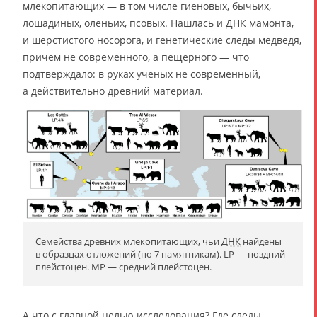
млекопитающих — в том числе гиеновых, бычьих,
лошадиных, оленьих, псовых. Нашлась и ДНК мамонта,
и шерстистого носорога, и генетические следы медведя,
причём не современного, а пещерного — что
подтверждало: в руках учёных не современный,
а действительно древний материал.
Семейства древних млекопитающих, чьи
ДНК
найдены
в образцах отложений (по 7 памятникам). LP — поздний
плейстоцен. MP — средний плейстоцен.
А что с главной целью исследования? Где следы