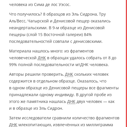
человека из Сима де лос Уэсос.
Что получилось? 8 образцов из Эль Сидрона, Тру
Аль’Весс, Чагырской и Денисовой пещер оказались
неандертальскими. В 9-м образце из Денисовой
пещеры (слой 15 Восточной галереи) 84%
последовательностей совпали с денисовскими.
Материала нашлось много: из фрагментов
человеческой
ДНК
в образцах удалось собрать от 8 до
99% полной последовательности мтДНК человека.
Авторы решили проверить,
ДНК
скольких человек
содержится в отдельном образце. Оказалось, что
в одном образце из Денисовой пещеры все фрагменты
принадлежали одному индивиду. В другой пробе из
этого же памятника нашлась
ДНК
двух человек — как
и в образце из Эль Сидрон.
Затем исследователи сравнили количество фрагментов
ДНК
млекопитающих, извлечённых из миллиграмма