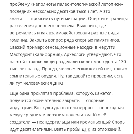
проблему «неполноты палеонтологической летописи»
последних нескольких десятков тысяч лет. А это
значит — прояснить пути миграций. Очертить границы
расселения древнего человека. Выяснить, где
встречались и как взаимодействовали разные виды
гоминид. Закрыть вопрос ряда спорных памятников.
Свежий пример: сенсационные находки в Черутти
Мастодонт (Калифорния). Археологи утверждают, что
на этой стоянке люди разделали скелет мастодонта 130
тыс. лет назад. Правда, человеческих костей нет, только
сомнительные орудия. Ну, так давайте проверим, есть
ли тут человеческая ДНК!
Ещё одна проклятая проблема, которую, кажется,
получится окончательно закрыть — спорные
индустрии. Вот культура шательперрон — переходная
между средним и верхним палеолитом. Кто её
создатели — неандертальцы или кроманьонцы? Споры
идут десятилетиями. Взять пробы
ДНК
из отложений,