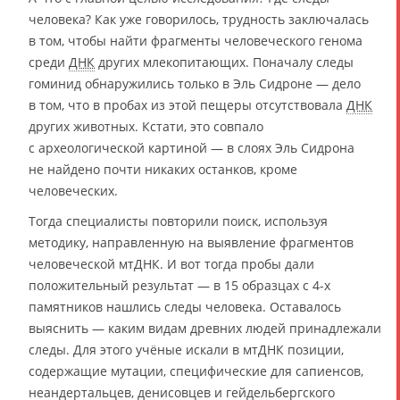
человека? Как уже говорилось, трудность заключалась
в том, чтобы найти фрагменты человеческого генома
среди
ДНК
других млекопитающих. Поначалу следы
гоминид обнаружились только в Эль Сидроне — дело
в том, что в пробах из этой пещеры отсутствовала
ДНК
других животных. Кстати, это совпало
с археологической картиной — в слоях Эль Сидрона
не найдено почти никаких останков, кроме
человеческих.
Тогда специалисты повторили поиск, используя
методику, направленную на выявление фрагментов
человеческой мтДНК. И вот тогда пробы дали
положительный результат — в 15 образцах с 4-х
памятников нашлись следы человека. Оставалось
выяснить — каким видам древних людей принадлежали
следы. Для этого учёные искали в мтДНК позиции,
содержащие мутации, специфические для сапиенсов,
неандертальцев, денисовцев и гейдельбергского