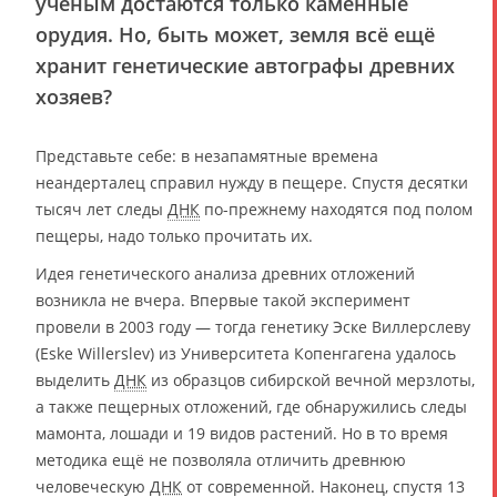
учёным достаются только каменные
орудия. Но, быть может, земля всё ещё
хранит генетические автографы древних
хозяев?
Представьте себе: в незапамятные времена
неандерталец справил нужду в пещере. Спустя десятки
тысяч лет следы
ДНК
по-прежнему находятся под полом
пещеры, надо только прочитать их.
Идея генетического анализа древних отложений
возникла не вчера. Впервые такой эксперимент
провели в 2003 году — тогда генетику Эске Виллерслеву
(Eske Willerslev) из Университета Копенгагена удалось
выделить
ДНК
из образцов сибирской вечной мерзлоты,
а также пещерных отложений, где обнаружились следы
мамонта, лошади и 19 видов растений. Но в то время
методика ещё не позволяла отличить древнюю
человеческую
ДНК
от современной. Наконец, спустя 13