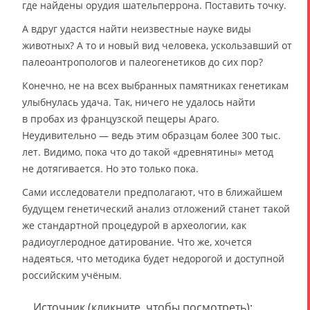
где найдены орудия шательперрона. Поставить точку.
А вдруг удастся найти неизвестные науке виды
животных? А то и новый вид человека, ускользавший от
палеоантропологов и палеогенетиков до сих пор?
Конечно, не на всех выбранных памятниках генетикам
улыбнулась удача. Так, ничего не удалось найти
в пробах из французской пещеры Араго.
Неудивительно — ведь этим образцам более 300 тыс.
лет. Видимо, пока что до такой «древнятины» метод
не дотягивается. Но это только пока.
Сами исследователи предполагают, что в ближайшем
будущем генетический анализ отложений станет такой
же стандартной процедурой в археологии, как
радиоуглеродное датирование. Что же, хочется
надеяться, что методика будет недорогой и доступной
российским учёным.
Источник (кликните, чтобы посмотреть):