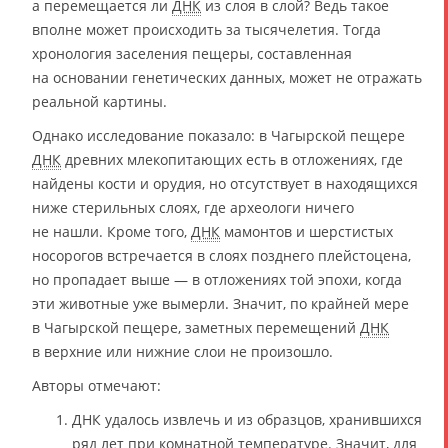
а перемещается ли
ДНК
из слоя в слой? Ведь такое
вполне может происходить за тысячелетия. Тогда
хронология заселения пещеры, составленная
на основании генетических данных, может не отражать
реальной картины.
Однако исследование показало: в Чагырской пещере
ДНК
древних млекопитающих есть в отложениях, где
найдены кости и орудия, но отсутствует в находящихся
ниже стерильных слоях, где археологи ничего
не нашли. Кроме того,
ДНК
мамонтов и шерстистых
носорогов встречается в слоях позднего плейстоцена,
но пропадает выше — в отложениях той эпохи, когда
эти животные уже вымерли. Значит, по крайней мере
в Чагырской пещере, заметных перемещений
ДНК
в верхние или нижние слои не произошло.
Авторы отмечают:
ДНК удалось извлечь и из образцов, хранившихся
ряд лет при комнатной температуре. Значит, для