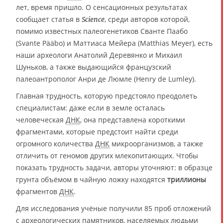
лет, время пришло. О сенсационных результатах
сообщает статья в
, среди авторов которой,
Science
помимо известных палеогенетиков Сванте Паабо
(Svante Pääbo) и Маттиаса Мейера (Matthias Meyer), есть
наши археологи Анатолий Деревянко и Михаил
Шуньков, а также выдающийся французский
палеоантрополог Анри де Люмле (Henry de Lumley).
Главная трудность, которую предстояло преодолеть
специалистам: даже если в земле осталась
человеческая
ДНК
, она представлена короткими
фрагментами, которые предстоит найти среди
огромного количества
ДНК
микроорганизмов, а также
отличить от геномов других млекопитающих. Чтобы
показать трудность задачи, авторы уточняют: в образце
грунта объёмом в чайную ложку находятся
триллионы
фрагментов
ДНК
.
Для исследования учёные получили 85 проб отложений
с археологических памятников, населяемых людьми