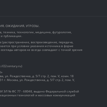
ЫТИЯ, ОЖИДАНИЯ, УГРОЗЫ.
, техника, технологии, медицина, футурология,
 и публикации.
 (распространение, воспроизведение, передача,
ускается при условии указания источника в форме
 взгляды авторов не всегда совпадают с точкой зрения
://22century.ru)
К»
, ул. Рождественка, д. 5/7 стр. 2, пом. V, комн. 18
г. Москва, ул. Рождественка, д. 5/7 стр. 2, пом. V,
И ЭЛ № ФС 77 - 68048, выдано Федеральной службой
ормационных технологий и массовых коммуникаций