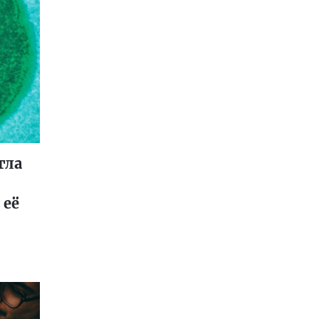
гла
 её