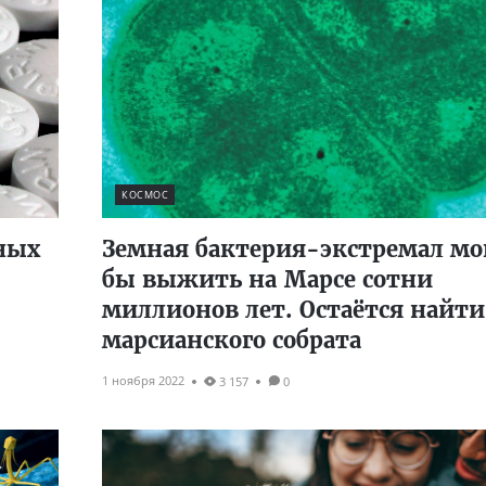
КОСМОС
ных
Земная бактерия-экстремал мо
бы выжить на Марсе сотни
миллионов лет. Остаётся найти
марсианского собрата
1 ноября 2022
3 157
0