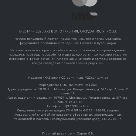
© 2014 — 2025 XX2 ВЕК. ОТКРЫТИЯ, ОЖИДАНИЯ, УГРОЗЫ.
Научно-популярный портал. Наука, техника, технологии, медицина,
футурология, социальные тенденции. Новости и публикации.
Использование материалов сайта (распространение, воспроизведение,
передача, перевод, переработка и др.) допускается при условии указания
источника в форме активной гиперссылки. Мнения и взгляды авторов не
всегда совпадают с точкой зрения редакции.
Издание «XX2 век» («22 век», https://22century.ru)
Учредитель: OOO «КОММУНИКЕЙК»
Адрес учредителя: 107031 г. Москва, ул. Рождественка, д. 5/7 стр. 2, пом. V,
комн. 18
Адрес издателя и редакции: 107031 г. Москва, ул. Рождественка, д. 5/7 стр.
2, пом. V, комн. 18
Телефон: +7(977)948-21-08
Свидетельство о регистрации СМИ ЭЛ № ФС 77 - 68048, выдано
Федеральной службой по надзору в сфере связи, информационных
технологий и массовых коммуникаций (Роскомнадзор) 13.12.2016 г.
Главный редактор — Сыров С.В.