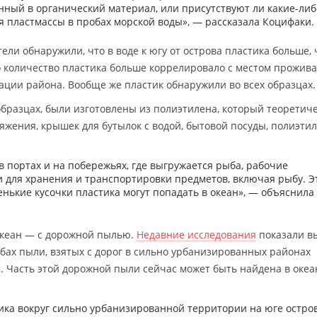
оенный в органический материал, или присутствуют ли какие-либ
 пластмассы в пробах морской воды», — рассказала Коцифаки.
тели обнаружили, что в воде к югу от острова пластика больше,
то количество пластика больше коррелировало с местом прожив
ации района. Вообще же пластик обнаружили во всех образцах.
образцах, были изготовлены из полиэтилена, который теоретич
ряжения, крышек для бутылок с водой, бытовой посуды, полиэти
в портах и на побережьях, где выгружается рыба, рабочие
 для хранения и транспортировки предметов, включая рыбу. Э
енькие кусочки пластика могут попадать в океан», — объяснила
океан — с дорожной пылью.
Недавние исследования
показали в
ах пыли, взятых с дорог в сильно урбанизированных районах
 Часть этой дорожной пыли сейчас может быть найдена в океа
ка вокруг сильно урбанизированной территории на юге остров