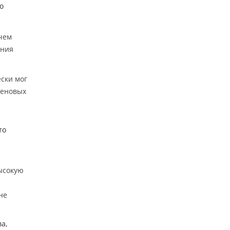
о
 чем
ания
ески мог
леновых
то
ысокую
не
а,