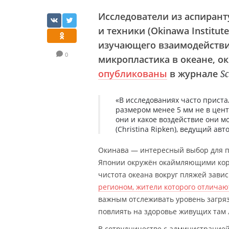
Исследователи из аспирант
и техники (Okinawa Institute
изучающего взаимодействи
0
микропластика в океане, 
опубликованы
в журнале
Sc
«В исследованиях часто приста
размером менее 5 мм не в цент
они и какое воздействие они м
(Christina Ripken), ведущий авт
Окинава — интересный выбор для п
Японии окружён окаймляющими кора
чистота океана вокруг пляжей зави
регионом, жители которого отлича
важным отслеживать уровень загряз
повлиять на здоровье живущих там
В сотрудничестве с администрацией