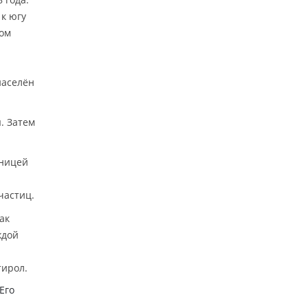
 к югу
ном
населён
. Затем
дницей
частиц.
ак
ждой
тирол.
Его