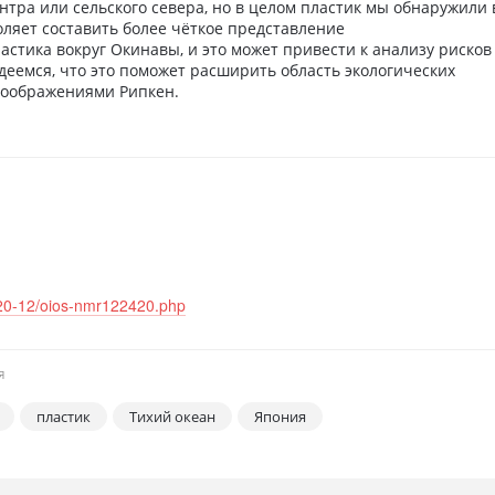
нтра или сельского севера, но в целом пластик мы обнаружили 
оляет составить более чёткое представление
стика вокруг Окинавы, и это может привести к анализу рисков
деемся, что это поможет расширить область экологических
соображениями Рипкен.
020-12/oios-nmr122420.php
Я
пластик
Тихий океан
Япония