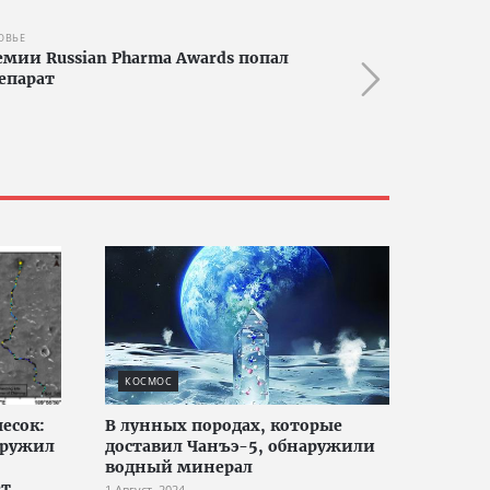
ОВЬЕ
емии Russian Pharma Awards попал
епарат
КОСМОС
есок:
В лунных породах, которые
аружил
доставил Чанъэ-5, обнаружили
водный минерал
ет
1 Август, 2024