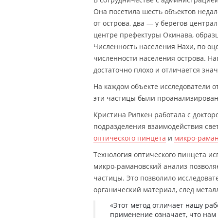
Она посетила шесть объектов недал
от острова, два — у берегов центра
центре префектуры Окинава, образ
Численность населения Нахи, по оце
численности населения острова. На
достаточно плохо и отличается зн
На каждом объекте исследователи о
эти частицы были проанализирован
Кристина Рипкен работала с доктор
подразделения взаимодействия свет
оптического пинцета
и
микро-раман
Технология оптического пинцета исп
микро-рамановский анализ позволя
частицы. Это позволило исследовате
органический материал, след метал
«Этот метод отличает нашу раб
применение означает, что нам