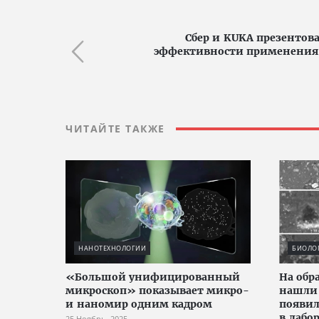
Сбер и KUKA презентов
эффективности применения
ЧИТАЙТЕ ТАКЖЕ
НАНОТЕХНОЛОГИИ
БИОЛО
«Большой унифицированный
На обр
микроскоп» показывает микро-
нашли 
и наномир одним кадром
появил
в лабо
25 Ноябрь, 2025