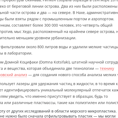
еко от береговой линии острова. Два из них были расположены
льной части острова и два — на севере. В Нахе, административ
цы были взяты рядом с промышленным портом и аэропортом.
нкам, составляет более 300 000 человек, это четверть общей
против, мыс Хедо, расположенный на крайнем севере острова, 
ачительно меньшим уровнем урбанизации.
тфильтровали около 800 литров воды и удалили мелкие частицы
ы в лаборатории.
ом Домной Коцифаки (Domna Kotsifaki), штатной научной сотру
а и вещества, которая объединила две технологии —
технику
овский анализ
— для создания нового способа анализа мелких 
ользует лазеры для удержания частиц в жидкости, в то время к
ет идентифицировать уникальный молекулярный отпечаток ка
лям увидеть, что именно присутствует в образцах, будь то
ла или различные пластмассы, такие как полиэтилен или полис
оту от других исследований в области морского микропластика. 
 не нужно было сначала отфильтровывать пластик — мы могли