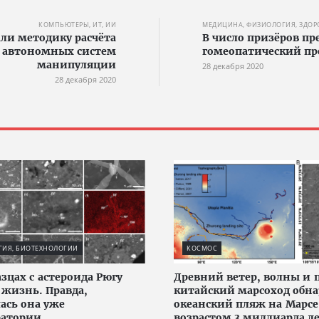
КОМПЬЮТЕРЫ, ИТ, ИИ
МЕДИЦИНА, ФИЗИОЛОГИЯ, ЗДОР
али методику расчёта
В число призёров пр
 автономных систем
гомеопатический пр
манипуляции
28 декабря 2020
28 декабря 2020
ГИЯ, БИОТЕХНОЛОГИИ
КОСМОС
азцах с астероида Рюгу
Древний ветер, волны и п
жизнь. Правда,
китайский марсоход обн
ась она уже
океанский пляж на Марсе
ратории
возрастом 3 миллиарда л