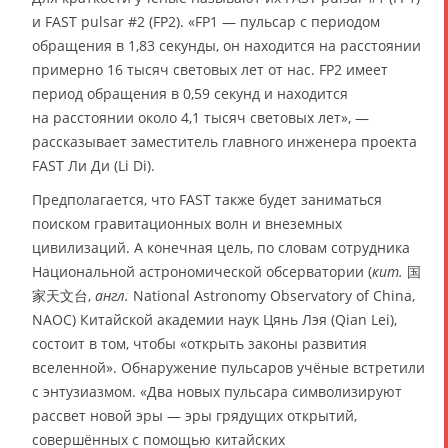
и FAST pulsar #2 (FP2). «FP1 — пульсар с периодом
обращения в 1,83 секунды, он находится на расстоянии
примерно 16 тысяч световых лет от нас. FP2 имеет
период обращения в 0,59 секунд и находится
на расстоянии около 4,1 тысяч световых лет», —
рассказывает заместитель главного инженера проекта
FAST Ли Ди (Li Di).
Предполагается, что FAST также будет заниматься
поиском гравитационных волн и внеземных
цивилизаций. А конечная цель, по словам сотрудника
Национальной астрономической обсерватории (
кит.
国
家天文台,
англ.
National Astronomy Observatory of China,
NAOC) Китайской академии наук Цянь Лэя (Qian Lei),
состоит в том, чтобы «открыть законы развития
вселенной». Обнаружение пульсаров учёные встретили
с энтузиазмом. «Два новых пульсара символизируют
рассвет новой эры — эры грядущих открытий,
совершённых с помощью китайских