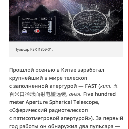
Пульсар PSR J1859-01.
Прошлой осенью в Китае заработал
крупнейший в мире телескоп
с заполненной апертурой — FAST (
кит.
五
百米口径球面射电望远镜,
англ.
Five hundred
meter Aperture Spherical Telescope,
«Сферический радиотелескоп
с пятисотметровой апертурой»). За первый
год работы он обнаружил два пульсара —