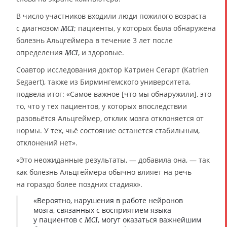
В число участников входили люди пожилого возраста
с диагнозом
; пациенты, у которых была обнаружена
MCI
болезнь Альцгеймера в течение 3 лет после
определения
, и здоровые.
MCI
Соавтор исследования доктор Катриен Сегарт (Katrien
Segaert), также из Бирмингемского университета,
подвела итог: «Самое важное [что мы обнаружили], это
то, что у тех пациентов, у которых впоследствии
разовьётся Альцгеймер, отклик мозга отклоняется от
нормы. У тех, чьё состояние останется стабильным,
отклонений нет».
«Это неожиданные результаты, — добавила она, — так
как болезнь Альцгеймера обычно влияет на речь
на гораздо более поздних стадиях».
«Вероятно, нарушения в работе нейронов
мозга, связанных с восприятием языка
у пациентов с
, могут оказаться важнейшим
MCI