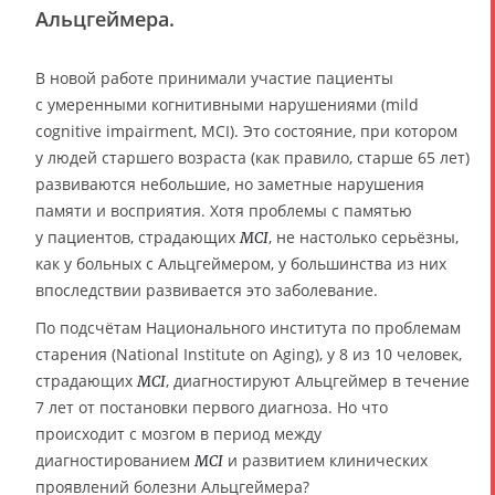
Альцгеймера.
В новой работе принимали участие пациенты
с умеренными когнитивными нарушениями (mild
cognitive impairment, MCI). Это состояние, при котором
у людей старшего возраста (как правило, старше 65 лет)
развиваются небольшие, но заметные нарушения
памяти и восприятия. Хотя проблемы с памятью
у пациентов, страдающих
, не настолько серьёзны,
MCI
как у больных с Альцгеймером, у большинства из них
впоследствии развивается это заболевание.
По подсчётам Национального института по проблемам
старения (National Institute on Aging), у 8 из 10 человек,
страдающих
, диагностируют Альцгеймер в течение
MCI
7 лет от постановки первого диагноза. Но что
происходит с мозгом в период между
диагностированием
и развитием клинических
MCI
проявлений болезни Альцгеймера?