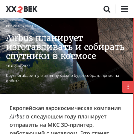
КОСМОС
РОБОТЫ
Airbus планирует
изготавливать и собирать
спутники в космосе
16 июня 2022
Крупногабаритную антенну можно будет собрать прямо на
орбите.
Европейская аэрокосмическая компания
в следующем году планирует
Airbus
отправить на МКС 3D-принтер,
работающий с металлом. Это станет