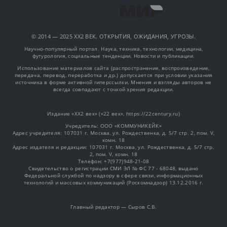
© 2014 — 2025 XX2 ВЕК. ОТКРЫТИЯ, ОЖИДАНИЯ, УГРОЗЫ.
Научно-популярный портал. Наука, техника, технологии, медицина,
футурология, социальные тенденции. Новости и публикации.
Использование материалов сайта (распространение, воспроизведение,
передача, перевод, переработка и др.) допускается при условии указания
источника в форме активной гиперссылки. Мнения и взгляды авторов не
всегда совпадают с точкой зрения редакции.
Издание «XX2 век» («22 век», https://22century.ru)
Учредитель: OOO «КОММУНИКЕЙК»
Адрес учредителя: 107031 г. Москва, ул. Рождественка, д. 5/7 стр. 2, пом. V,
комн. 18
Адрес издателя и редакции: 107031 г. Москва, ул. Рождественка, д. 5/7 стр.
2, пом. V, комн. 18
Телефон: +7(977)948-21-08
Свидетельство о регистрации СМИ ЭЛ № ФС 77 - 68048, выдано
Федеральной службой по надзору в сфере связи, информационных
технологий и массовых коммуникаций (Роскомнадзор) 13.12.2016 г.
Главный редактор — Сыров С.В.