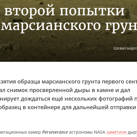
со второй попытки
 марсианского гру
Шквал марс
зятия образца марсианского грунта первого сен
ал снимок просверленной дыры в камне и дал
анирует дождаться ещё нескольких фотографий 
 образец в контейнере для дальнейшей отправки
авигационных камер
астрономы NASA
заметили
дыр
Perseverance