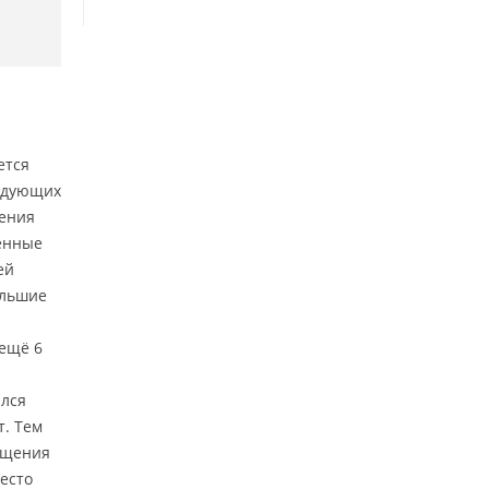
ется
ледующих
нения
енные
ей
ольшие
 ещё 6
ался
т. Тем
ещения
есто