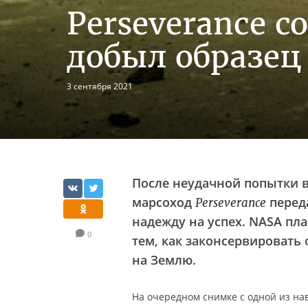
Perseverance 
добыл образец
3 сентября 2021
После неудачной попытки в
марсоход
перед
Perseverance
надежду на успех. NASA пл
0
тем, как законсервировать
на Землю.
На очередном снимке с одной из н