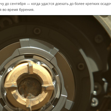
чу до сентября — когда удастся доехать до более крепких осад
я во время бурения.