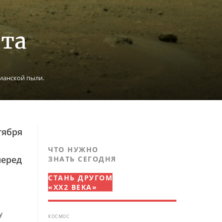
нта
ианской пыли.
тября
ЧТО НУЖНО
перед
ЗНАТЬ СЕГОДНЯ
СТАНЬ ДРУГОМ
«XX2 ВЕКА»
у
КОСМОС