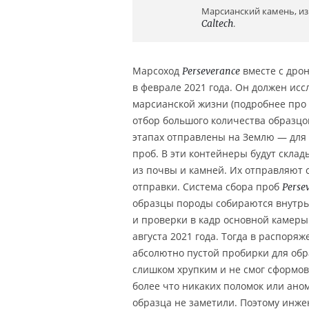
Марсианский камень, и
Caltech
.
Марсоход
вместе с дро
Perseverance
в феврале 2021 года. Он должен исс
марсианской жизни (подробнее про
отбор большого количества образцо
этапах отправлены на Землю — для
проб. В эти контейнеры будут скла
из почвы и камней. Их отправляют 
отправки. Система сбора проб
Perse
образцы породы собираются внутрь 
и проверки в кадр основной камер
августа 2021 года. Тогда в распор
абсолютно пустой пробирки для обр
слишком хрупким и не смог сформова
более что никаких поломок или ан
образца не заметили. Поэтому инж