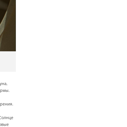
уна,
ормы.
урения.
 Солнце
Новые