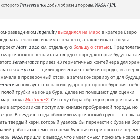
з которого
Perseverance
добыл образец породы.
NASA / JPL-
ном-разведчиком
высадился на Марс
в кратере Езеро
Ingenuity
ледовать геологию и климат планеты, а также искать следы
 проект
см. отдельную
большую статью
). Предполага
Mars-2020
в марсианского реголита и твёрдых пород, которые будут на с
 этого
привёз 43 герметичных контейнера для хра
Perseverance
дываться
— цилиндрические столбики породы, высверл
керны
сначала в проверочный отсек, а затем консервируют для будущ
использует технологию ударно-роторного бурения: неб
verance
полой трубки на конце бура. Далее их помещают для оценки
ы марсохода
. Систему сбора образцов ровер испытал
Mastcam-Z
яжение астрофизиков поступили снимки пробуренной породы, но
азцов. В неудаче тогда обвинили марсианский грунт — он оказ
ть твёрдый керн, который удалось бы перенести с бура на бор
омалий работы системы во время бурения и при попытке перем
енеры
пришли к выводу, что имеет смысл поискать новое м
NASA