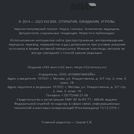
© 2014 — 2025 XX2 ВЕК. ОТКРЫТИЯ, ОЖИДАНИЯ, УГРОЗЫ.
Научно-популярный портал. Наука, техника, технологии, медицина,
футурология, социальные тенденции. Новости и публикации.
Использование материалов сайта (распространение, воспроизведение,
передача, перевод, переработка и др.) допускается при условии указания
источника в форме активной гиперссылки. Мнения и взгляды авторов не
всегда совпадают с точкой зрения редакции.
Издание «XX2 век» («22 век», https://22century.ru)
Учредитель: OOO «КОММУНИКЕЙК»
Адрес учредителя: 107031 г. Москва, ул. Рождественка, д. 5/7 стр. 2, пом. V,
комн. 18
Адрес издателя и редакции: 107031 г. Москва, ул. Рождественка, д. 5/7 стр.
2, пом. V, комн. 18
Телефон: +7(977)948-21-08
Свидетельство о регистрации СМИ ЭЛ № ФС 77 - 68048, выдано
Федеральной службой по надзору в сфере связи, информационных
технологий и массовых коммуникаций (Роскомнадзор) 13.12.2016 г.
Главный редактор — Сыров С.В.