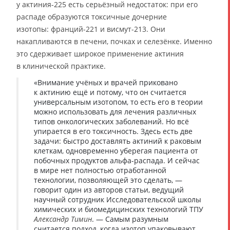
у актиния-225 есть серьёзный недостаток: при его
распаде образуются токсичные дочерние
изотопы: франций-221 и висмут-213. Они
накапливаются в печени, почках и селезёнке. Именно
это сдерживает широкое применение актиния
в клинической практике.
«Внимание учёных и врачей приковано
к актинию ещё и потому, что он считается
универсальным изотопом, то есть его в теории
можно использовать для лечения различных
типов онкологических заболеваний. Но всё
упирается в его токсичность. Здесь есть две
задачи: быстро доставлять актиний к раковым
клеткам, одновременно уберегая пациента от
побочных продуктов альфа-распада. И сейчас
в мире нет полностью отработанной
технологии, позволяющей это сделать, —
говорит один из авторов статьи, ведущий
научный сотрудник Исследовательской школы
химических и биомедицинских технологий ТПУ
Александр Тимин
. — Самым разумным
считается подход, когда изотоп упаковывают