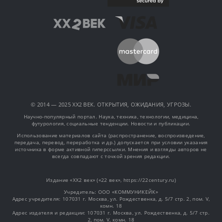
© 2014 — 2025 XX2 ВЕК. ОТКРЫТИЯ, ОЖИДАНИЯ, УГРОЗЫ.
Научно-популярный портал. Наука, техника, технологии, медицина,
футурология, социальные тенденции. Новости и публикации.
Использование материалов сайта (распространение, воспроизведение,
передача, перевод, переработка и др.) допускается при условии указания
источника в форме активной гиперссылки. Мнения и взгляды авторов не
всегда совпадают с точкой зрения редакции.
Издание «XX2 век» («22 век», https://22century.ru)
Учредитель: OOO «КОММУНИКЕЙК»
Адрес учредителя: 107031 г. Москва, ул. Рождественка, д. 5/7 стр. 2, пом. V,
комн. 18
Адрес издателя и редакции: 107031 г. Москва, ул. Рождественка, д. 5/7 стр.
2, пом. V, комн. 18