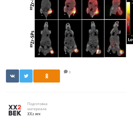
0
Подготовка
материала
XX2 век