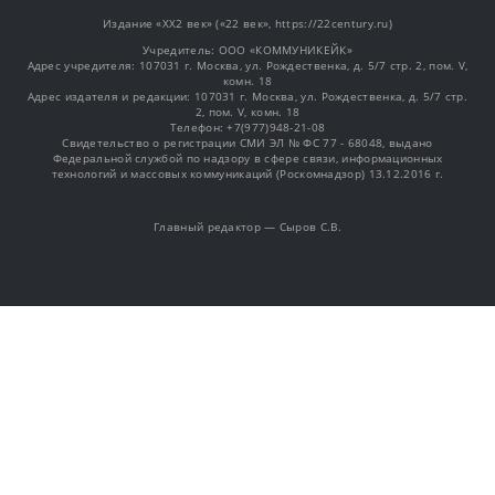
Издание «XX2 век» («22 век», https://22century.ru)
Учредитель: OOO «КОММУНИКЕЙК»
Адрес учредителя: 107031 г. Москва, ул. Рождественка, д. 5/7 стр. 2, пом. V,
комн. 18
Адрес издателя и редакции: 107031 г. Москва, ул. Рождественка, д. 5/7 стр.
2, пом. V, комн. 18
Телефон: +7(977)948-21-08
Свидетельство о регистрации СМИ ЭЛ № ФС 77 - 68048, выдано
Федеральной службой по надзору в сфере связи, информационных
технологий и массовых коммуникаций (Роскомнадзор) 13.12.2016 г.
Главный редактор — Сыров С.В.