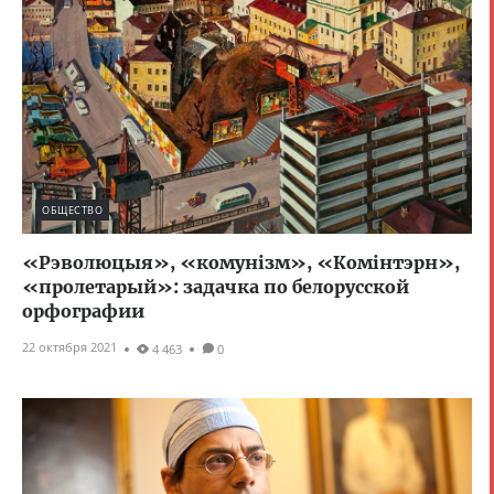
ОБЩЕСТВО
«Рэволюцыя», «комунізм», «Комінтэрн»,
«пролетарый»: задачка по белорусской
орфографии
22 октября 2021
4 463
0