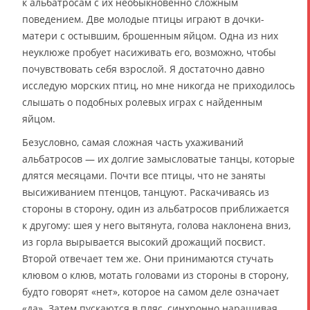
к альбатросам с их необыкновенно сложным
поведением. Две молодые птицы играют в дочки-
матери с остывшим, брошенным яйцом. Одна из них
неуклюже пробует насиживать его, возможно, чтобы
почувствовать себя взрослой. Я достаточно давно
исследую морских птиц, но мне никогда не приходилось
слышать о подобных ролевых играх с найденным
яйцом.
Безусловно, самая сложная часть ухаживаний
альбатросов — их долгие замысловатые танцы, которые
длятся месяцами. Почти все птицы, что не заняты
высиживанием птенцов, танцуют. Раскачиваясь из
стороны в сторону, один из альбатросов приближается
к другому: шея у него вытянута, голова наклонена вниз,
из горла вырывается высокий дрожащий посвист.
Второй отвечает тем же. Они принимаются стучать
клювом о клюв, мотать головами из стороны в сторону,
будто говорят «нет», которое на самом деле означает
«да». Затем пускаются в пляс, синхронно наращивая