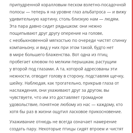
припудренной коралловым песком взлетно-посадочной
полосы — теперь я на уровне глаз альбатроса — и вижу
удивительную картину, столь близкую нам — людям.
Эта пара давно сидит рядышком: они нежно
пощипывают друг другу оперение на голове,
с необыкновенной мягкостью по очереди чистят спинку
компаньону, и вид у них при этом такой, будто нет
в мире большего блаженства. Вот одна из птиц
пробегает клювом по мелким перышкам, растущим
у второй под глазами. А та, которой адресованы эти
нежности, отводит голову в сторону, подставляя щечку,
шейку. Наблюдая, как трогательно, прикрыв глаза от
наслаждения, они ухаживают друг за другом, вы
чувствуете, что им это доставляет громадное
удовольствие, понятное любому из нас — каждому, кто
хотя бы раз в жизни ощутил ласковое прикосновение.
Ухаживание отнюдь не всегда означает намерение
создать пару. Некоторые птицы сидят втроем и чистят