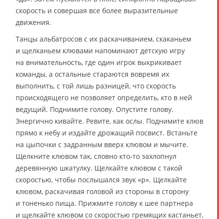
скорость и совершая все более выразительные
движения.
Танцы альбатросов с их раскачиванием, скаканьем
и щелканьем клювами напоминают детскую игру
на внимательность, где один игрок выкрикивает
команды, а остальные стараются вовремя их
выполнить, с той лишь разницей, что скорость
происходящего не позволяет определить, кто в ней
ведущий. Поднимите голову. Опустите голову.
Энергично кивайте. Ревите, как ослы. Поднимите клюв
прямо к небу и издайте дрожащий посвист. Встаньте
на цыпочки с задранным вверх клювом и мычите.
Щелкните клювом так, словно кто-то захлопнул
деревянную шкатулку. Щелкайте клювом с такой
скоростью, чтобы послышался звук «р». Щелкайте
клювом, раскачивая головой из стороны в сторону
и тоненько пища. Прижмите голову к шее партнера
и щелкайте клювом со скоростью гремящих кастаньет,