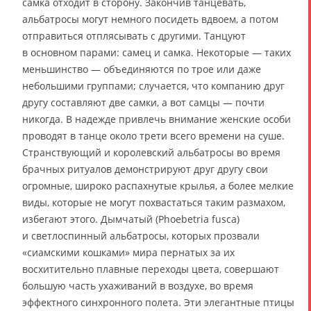
самка отходит в сторону. Закончив танцевать,
альбатросы могут немного посидеть вдвоем, а потом
отправиться отплясывать с другими. Танцуют
в основном парами: самец и самка. Некоторые — таких
меньшинство — объединяются по трое или даже
небольшими группами; случается, что компанию друг
другу составляют две самки, а вот самцы — почти
никогда. В надежде привлечь внимание женские особи
проводят в танце около трети всего времени на суше.
Странствующий и королевский альбатросы во время
брачных ритуалов демонстрируют друг другу свои
огромные, широко распахнутые крылья, а более мелкие
виды, которые не могут похвастаться таким размахом,
избегают этого. Дымчатый (Phoebetria fusca)
и светлоспинный альбатросы, которых прозвали
«сиамскими кошками» мира пернатых за их
восхитительно плавные переходы цвета, совершают
большую часть ухаживаний в воздухе, во время
эффектного синхронного полета. Эти элегантные птицы