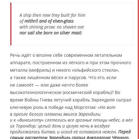
A ship then new they built for him
of
mithril and of elven-glass
with shining prow; no shaven oar
nor sail she bore on silver mast:
Речь идёт о вполне себе современном летательном
аппарате, построенном из лёгкого и при этом прочного
металла (мифриль) и некого «эльфийского стекла»,
а также лишённом вёсел и парусов. Что это, если
не самолёт ― или даже нечто более
высокотехнологическое (космический корабль)? Во
время Войны Гнева летучий корабль Эарендиля сыграл
ключевую роль в победе над Морготом:
«Но вот
в ореоле белого пламени явился Эарендиль;
и к «Вингилоту» слетелись все грозные птицы небес, а вёл
их Торондор; целый день и целую ночь в воздухе
продолжалась битва, и исход её оставался неясен.
Перед
самым рассветом Эарендиль сразил Анкалагона Чёрного,