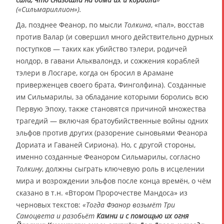
(«Сильмариллион»).
Да, позднее Феанор, по мысли
Толкина
, «пал», восстав
против Валар (и совершил много действительно дурных
поступков — таких как убийство тэлери, родичей
нолдор, в гавани Альквалондэ, и сожжения кораблей
тэлери в Лосгаре, когда он бросил в Арамане
приверженцев своего брата, Финголфина). Созданные
им Сильмарилы, за обладание которыми боролись всю
Первую Эпоху, также становятся причиной множества
трагедий — включая братоубийственные войны одних
эльфов против других (разорение сыновьями Феанора
Дориата и Гаваней Сириона). Но, с другой стороны,
именно созданные Феанором Сильмарилы, согласно
Толкину
, должны сыграть ключевую роль в исцелении
мира и возрождении эльфов после конца времён, о чём
сказано в т.н. «Втором Пророчестве Мандоса» из
черновых текстов:
«Тогда Фэанор возьмёт Три
Самоцвета и разобьёт
Камни и с помощью их огня