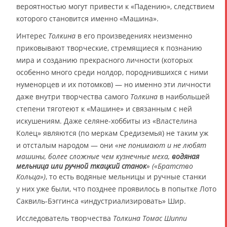
вероятностью могут привести к «Падению», следствием
которого становится именно «Машина».
Интерес
Толкина
в его произведениях неизменно
приковывают творческие, стремящиеся к познанию
мира и созданию прекрасного личности (которых
особенно много среди нолдор, породнившихся с ними
нуменорцев и их потомков) — но именно эти личности
даже внутри творчества самого
Толкина
в наибольшей
степени тяготеют к «Машине» и связанным с ней
искушениям. Даже селяне-хоббиты из «Властелина
Колец» являются (по меркам Средиземья) не таким уж
и отсталым народом — они
«не понимают и не любят
машины, более сложные чем кузнечные меха,
водяная
мельница или ручной ткацкий станок
» («Братство
Кольца»)
, то есть водяные мельницы и ручные станки
у них уже были, что позднее проявилось в попытке Лото
Саквиль-Бэггинса «индустриализировать» Шир.
Исследователь творчества
Толкина Томас Шиппи