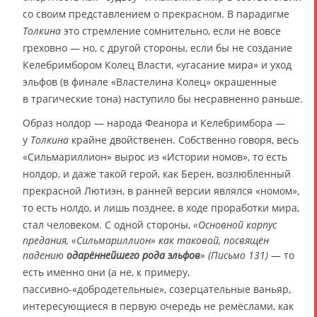
со своим представлением о прекрасном. В парадигме
Толкина
это стремление сомнительно, если не вовсе
греховно — но, с другой стороны, если бы не создание
Келебримбором Колец Власти, «угасание мира» и уход
эльфов (в финале «Властелина Колец» окрашенные
в трагические тона) наступило бы несравненно раньше.
Образ нолдор — народа Феанора и Келебримбора —
у
Толкина
крайне двойственен. Собственно говоря, весь
«Сильмариллион» вырос из «Истории номов», то есть
нолдор, и даже такой герой, как Берен, возлюбленный
прекрасной Лютиэн, в ранней версии являлся «номом»,
то есть нолдо, и лишь позднее, в ходе проработки мира,
стал человеком. С одной стороны,
«Основной корпус
предания, «Сильмариллион» как таковой, посвящён
падению
одарённейшего рода эльфов
» (Письмо 131)
— то
есть именно они (а не, к примеру,
пассивно-«добродетельные», созерцательные ваньяр,
интересующиеся в первую очередь не ремёслами, как