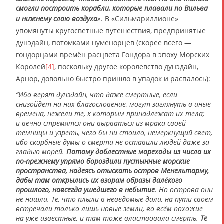
смогли построить корабли, которые плавали по Вильва
и нижнему слою воздуха
»
. В «Сильмариллионе»
упомянуты кругосветные путешествия, предпринятые
дунэдайн, потомками нуменорцев (скорее всего —
гондорцами времён расцвета Гондора в эпоху Морских
Королей
[4]
, поскольку другое королевство дунэдайн,
Арнор, довольно быстро пришло в упадок и распалось):
“Ибо верят дунэдайн, что даже смертные, если
снизойдёт на них благословение, могут заглянуть в иные
времена, нежели те, к которым принадлежат их тела;
и вечно стремятся они вырваться из мрака своей
темницы и узреть, чего бы ни стоило, немеркнущий свет,
ибо скорбные думы о смерти не оставили людей даже за
гладью морей.
Потому доблестные мореходы из числа их
по-прежнему упрямо бороздили пустынные морские
пространства, надеясь отыскать остров Менельтарму,
дабы там открылись их взорам образы далёкого
прошлого, навсегда ушедшего в небытие
. Но острова они
не нашли. Те, что плыли в неведомые дали, на пути своём
встречали только лишь новые земли, во всём похожие
на уже известные, и там тоже властвовала смерть.
Те