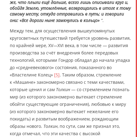
же, что плыли ещё дальше, всего лишь описывали круг и,
обойдя Землю, утомлённые, возвращались в итоге к тому
самому месту, откуда отправились в путь; и говорили
они: «Все дороги ныне замкнулись в кольцо»
”
.
Между тем, для осуществления вышеупомянутых
кругосветных путешествий требуется уровень развития,
по крайней мере, XV―XVI века, в том числе — развития
производства за счёт внедрения более передовых
технологий, которыми Гондор обладал до начала упадка
до «средневекового» состояния, показанного во
«Властелине Колец»
[5]
. Таким образом, стремление
к «Машине» закономерно связано с теми качествами,
которые ценил и сам
Толкин
— со стремлением познать
мир (из которого закономерно вытекает стремление
обойти существующие ограничения), любовью к миру
(из которого закономерно вытекает нежелание его
покидать) и развитым воображением, рождающим
образы нового.
Толкин
, по сути, сам же признал это,
когда отмечал, что эти качества с высокой