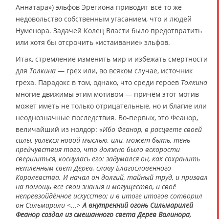
Аннатара») эльфов Эрегиона приводит всё то же
недовольство собственным угасанием, что и людей
Нуменора. Задачей Колец Власти было предотвратить
или хотя бы отсрочить «истаивание» эльфов.
Итак, стремление изменить мир и избежать смертности
для
Толкина
— грех или, во всяком случае, источник
греха. Парадокс в том, однако, что среди героев
Толкина
многие движимы этим мотивом ― причём этот мотив
может иметь не только отрицательные, но и благие или
неоднозначные последствия. Во-первых, это Феанор,
величайший из нолдор:
«Ибо Феанор, в расцвете своей
силы, увлёкся новой мыслью, или, может быть, тень
предчувствия того, что должно было вскорости
свершиться, коснулась его: задумался он, как сохранить
нетленным свет Дерев, славу Благословенного
Королевства. И начал он долгий, тайный труд, и призвал
на помощь все свои знания и могущество, и своё
непревзойдённое искусство; и в итоге итогов сотворил
он Сильмарили <...>
А внутренний огонь Сильмарилей
Феанор создал из смешанного света Дерев Валинора,