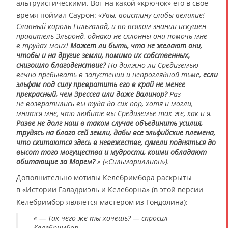
альтруистическими. Вот на какой «крючок» его в своё
время поймал Саурон:
«Увы, воистину слабы великие!
Славный король Гильгалад, и во всяком знании искушён
правитель Эльронд, однако не склонны они помочь мне
в трудах моих!
Может ли быть, что не желают они,
чтобы и на другие земли, помимо их собственных,
снизошло благоденствие?
Но должно ли Средиземью
вечно пребывать в запустении и непроглядной тьме,
если
эльфам под силу превратить его в край не менее
прекрасный, чем Эрессеа или даже Валинор?
Раз
не возвратились вы туда до сих пор, хотя и могли,
мнится мне, что любите вы Средиземье так же, как и я.
Разве не долг наш в таком случае объединить усилия,
трудясь на благо сей земли, дабы все эльфийские племена,
что скитаются здесь в невежестве, сумели подняться до
высот того могущества и мудрости, коими обладают
обитающие за Морем?
» («Сильмариллион»).
Дополнительно мотивы Келебримбора раскрыты
в «Истории Галадриэль и Келеборна» (в этой версии
Келебримбор является мастером из Гондолина):
« — Так чего же ты хочешь? — спросил
Келебримбор.