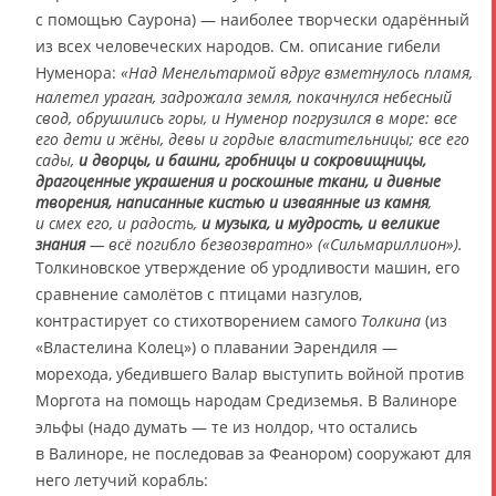
с помощью Саурона) — наиболее творчески одарённый
из всех человеческих народов. См. описание гибели
Нуменора:
«Над Менельтармой вдруг взметнулось пламя,
налетел ураган, задрожала земля, покачнулся небесный
свод, обрушились горы, и Нуменор погрузился в море: все
его дети и жёны, девы и гордые властительницы; все его
сады,
и дворцы, и башни, гробницы и сокровищницы,
драгоценные украшения и роскошные ткани, и дивные
творения, написанные кистью и изваянные из камня
,
и смех его, и радость,
и музыка, и мудрость, и великие
знания
— всё погибло безвозвратно» («Сильмариллион»).
Толкиновское утверждение об уродливости машин, его
сравнение самолётов с птицами назгулов,
контрастирует со стихотворением самого
Толкина
(из
«Властелина Колец») о плавании Эарендиля —
морехода, убедившего Валар выступить войной против
Моргота на помощь народам Средиземья. В Валиноре
эльфы (надо думать — те из нолдор, что остались
в Валиноре, не последовав за Феанором) сооружают для
него летучий корабль: