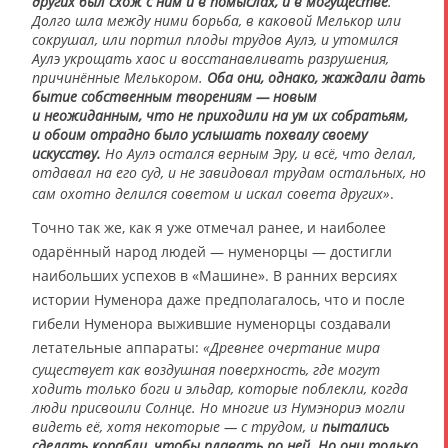
других был схож с ним и в помыслах, и в могуществе
.
Долго шла между ними борьба, в каковой Мелькор или
сокрушал, или портил плоды трудов Аулэ, и утомился
Аулэ укрощать хаос и восстанавливать разрушения,
причинённые Мелькором.
Оба они, однако, жаждали дать
бытие собственным творениям — новым
и неожиданным, что не приходили на ум их собратьям,
и обоим отрадно было услышать похвалу своему
искусству.
Но Аулэ остался верным Эру, и всё, что делал,
отдавал на его суд, и не завидовал трудам остальных, но
сам охотно делился советом и искал совета других»
.
Точно так же, как я уже отмечал ранее, и наиболее
одарённый народ людей — нуменорцы — достигли
наибольших успехов в «Машине». В ранних версиях
истории Нуменора даже предполагалось, что и после
гибели Нуменора выжившие нуменорцы создавали
летательные аппараты:
«Древнее очертание мира
существует как воздушная поверхность, где могут
ходить только боги и эльдар, которые поблекли, когда
люди присвоили Солнце. Но многие из Нумэнориэ могли
видеть её, хотя некоторые ― с трудом, и
пытались
сделать корабли, чтобы плавать по ней. Но они только