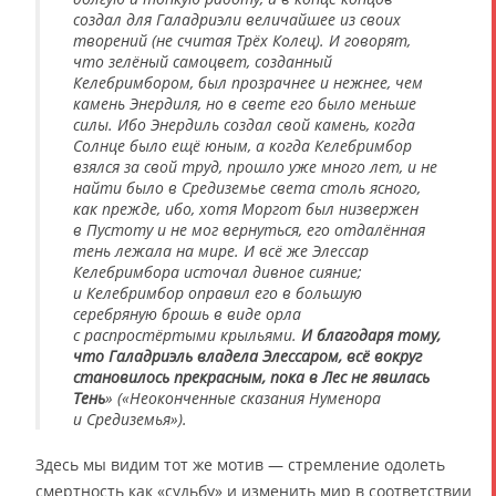
создал для Галадриэли величайшее из своих
творений (не считая Трёх Колец). И говорят,
что зелёный самоцвет, созданный
Келебримбором, был прозрачнее и нежнее, чем
камень Энердиля, но в свете его было меньше
силы. Ибо Энердиль создал свой камень, когда
Солнце было ещё юным, а когда Келебримбор
взялся за свой труд, прошло уже много лет, и не
найти было в Средиземье света столь ясного,
как прежде, ибо, хотя Моргот был низвержен
в Пустоту и не мог вернуться, его отдалённая
тень лежала на мире. И всё же Элессар
Келебримбора источал дивное сияние;
и Келебримбор оправил его в большую
серебряную брошь в виде орла
с распростёртыми крыльями.
И благодаря тому,
что Галадриэль владела Элессаром, всё вокруг
становилось прекрасным, пока в Лес не явилась
Тень
» («Неоконченные сказания Нуменора
и Средиземья»).
Здесь мы видим тот же мотив — стремление одолеть
смертность как «судьбу» и изменить мир в соответствии