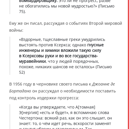
Бомбардировщику.
Это ли не прогресс, разве
не обогатились мы новой мудростью?» (Письмо
75).
Ему же он писал, рассуждая о событиях Второй мировой
войны:
«Вздорные, тщеславные греки умудрились
выстоять против Ксеркса; однако
гнусные
инженеры и химики вложили такую силу
в Ксерксовы руки и во все государства-
муравейники
, что у людей порядочных,
похоже, никаких шансов не осталось» (Письмо
52)
В 1956 году в черновике своего письма к
Джоанне де
Бортадано
он рассуждал о необходимости поставить
под контроль издержки прогресса:
«Когда вы утверждаете, что А[томная]
Э[нергия] «есть и будет», я вспоминаю слова
Честертона: всякий раз, как он это слышит, он
знает: то, о чём идет речь, вскорости заменят
и сочтут убогим и старомодным. Так