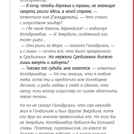
—
Я хочу, чтобы деревья и травы, не знающие
смерти, росли здесь, в моей стране,
—
ответила она
[Галадриэль].
— Что стало
с искусством эльдар?
— Где ныне Камень Эарендиля? — вздохнул
Келебримбор. — И Энердиль, создавший его,
тоже ушёл…
— Они ушли за Море, — сказала Галадриэль, —
и с ними — почти всё, что было прекрасного
в Средиземье.
Но неужели Средиземье должно
лишь вянуть и гибнуть?
—
Такова его судьба, мне кажется
, — ответил
Келебримбор. — Но ты знаешь, что я люблю
тебя, хотя ты и предпочла мне Келеборна
Лесного, и ради любви к тебе я сделаю, что
смогу, если моему искусству по силам облегчить
твою печаль.
Но он не сказал Галадриэли, что сам некогда
жил в Гондолине и был другом Энердиля, хотя
его друг во многом превосходил его. Но если бы
не Энердиль, Келебримбор добился бы большей
славы. Поэтому, поразмыслив, он взялся за
долгую и тонкую работу, и в конце концов