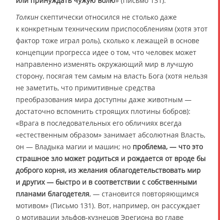
или принуждать чужую волю
» (Письмо 131).
Толкин
скептически относился не столько даже
к конкретным техническим приспособлениям (хотя этот
фактор тоже играл роль), сколько к лежащей в основе
концепции прогресса идее о том, что человек может
направленно изменять окружающий мир в лучшую
сторону, посягая тем самым на власть Бога (хотя нельзя
не заметить, что примитивные средства
преобразования мира доступны даже животным —
достаточно вспомнить строящих плотины бобров):
«Врага в последовательных его обличиях всегда
«естественным образом» занимает абсолютная Власть,
он — Владыка магии и машин; но
проблема, — что это
страшное зло может родиться и рождается от вроде бы
доброго корня, из желания облагодетельствовать мир
и других — быстро и в соответствии с собственными
планами благодетеля
, — становится повторяющимся
мотивом» (Письмо 131). Вот, например, он рассуждает
о мотивации эльфов-кузнецов Эрегиона во главе