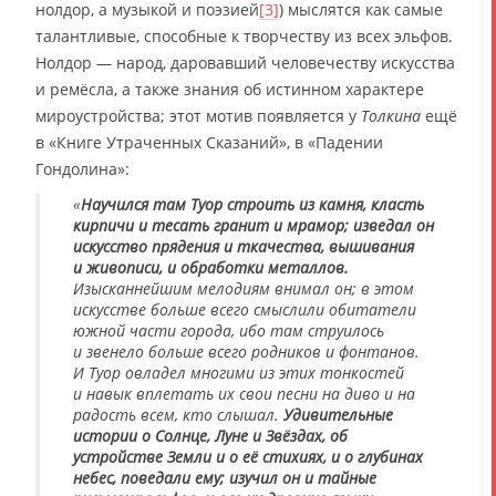
нолдор, а музыкой и поэзией
[3]
) мыслятся как самые
талантливые, способные к творчеству из всех эльфов.
Нолдор — народ, даровавший человечеству искусства
и ремёсла, а также знания об истинном характере
мироустройства; этот мотив появляется у
Толкина
ещё
в «Книге Утраченных Сказаний», в «Падении
Гондолина»:
«
Научился там Туор строить из камня, класть
кирпичи и тесать гранит и мрамор; изведал он
искусство прядения и ткачества, вышивания
и живописи, и обработки металлов.
Изысканнейшим мелодиям внимал он; в этом
искусстве больше всего смыслили обитатели
южной части города, ибо там струилось
и звенело больше всего родников и фонтанов.
И Туор овладел многими из этих тонкостей
и навык вплетать их свои песни на диво и на
радость всем, кто слышал.
Удивительные
истории о Солнце, Луне и Звёздах, об
устройстве Земли и о её стихиях, и о глубинах
небес, поведали ему; изучил он и тайные