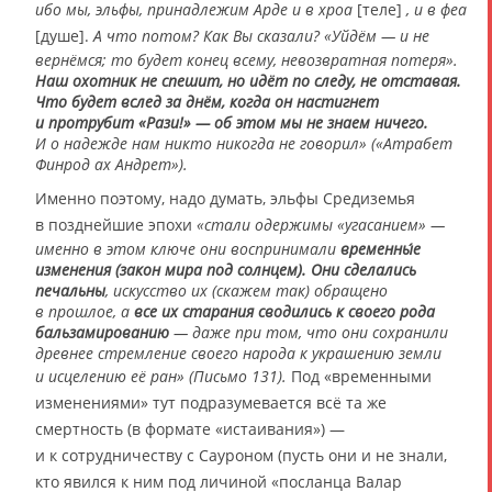
ибо мы, эльфы, принадлежим Арде и в хроа
[теле]
, и в феа
[душе].
А что потом? Как Вы сказали? «Уйдём ― и не
вернёмся; то будет конец всему, невозвратная потеря».
Наш охотник не спешит, но идёт по следу, не отставая.
Что будет вслед за днём, когда он настигнет
и протрубит «Рази!» ― об этом мы не знаем ничего.
И о надежде нам никто никогда не говорил» («Атрабет
Финрод ах Андрет»).
Именно поэтому, надо думать, эльфы Средиземья
в позднейшие эпохи
«стали одержимы «угасанием» —
именно в этом ключе они воспринимали
временны́е
изменения (закон мира под солнцем). Они сделались
печальны
, искусство их (скажем так) обращено
в прошлое, а
все их старания сводились к своего рода
бальзамированию
— даже при том, что они сохранили
древнее стремление своего народа к украшению земли
и исцелению её ран» (Письмо 131).
Под «временными
изменениями» тут подразумевается всё та же
смертность (в формате «истаивания») —
и к сотрудничеству с Сауроном (пусть они и не знали,
кто явился к ним под личиной «посланца Валар