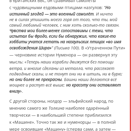
в британских ВВС, он сравнивал самолёты
с чудовищными ездовыми птицами назгулов:
“
Но
истинный злодей — это военный самолёт
. И ничто
не в силах утишить моего горя от того, что ты, мой
самый любимый человек, с ним хоть сколько-то связан.
Чувства мои более-менее сопоставимы с теми, что
испытал бы Фродо, если бы обнаружил, что какие-то
хоббиты учатся летать на назгульских птицах «во имя
освобождения Шира»
” (Письма 100)
. В «Утраченном Пути»
― черновике истории Нуменора — он развернул эту
мысль:
«Теперь наши корабли движутся без помощи
ветра, и многие сделаны из металла, что рассекает
подводные скалы, и не тонут они ни в штиль, ни в бурю;
но они более не прекрасны
. Башни наши делаются всё
мощнее и растут всё выше;
но красоту они оставляют
внизу
»
.
С другой стороны, нолдор — эльфийский народ, по
мнению самого же
Толкина
наиболее одарённый
творчески — в наибольшей степени приблизился
к «Машине». Точно так же и нуменорцы — в полной
мере освоившие «Машину» (сперва сами, а затем ―