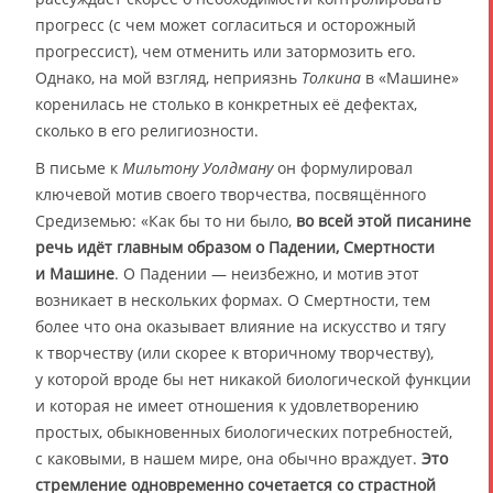
прогресс (с чем может согласиться и осторожный
прогрессист), чем отменить или затормозить его.
Однако, на мой взгляд, неприязнь
Толкина
в «Машине»
коренилась не столько в конкретных её дефектах,
сколько в его религиозности.
В письме к
Мильтону Уолдману
он формулировал
ключевой мотив своего творчества, посвящённого
Средиземью: «Как бы то ни было,
во всей этой писанине
речь идёт главным образом о Падении, Смертности
и Машине
. О Падении — неизбежно, и мотив этот
возникает в нескольких формах. О Смертности, тем
более что она оказывает влияние на искусство и тягу
к творчеству (или скорее к вторичному творчеству),
у которой вроде бы нет никакой биологической функции
и которая не имеет отношения к удовлетворению
простых, обыкновенных биологических потребностей,
с каковыми, в нашем мире, она обычно враждует.
Это
стремление одновременно сочетается со страстной