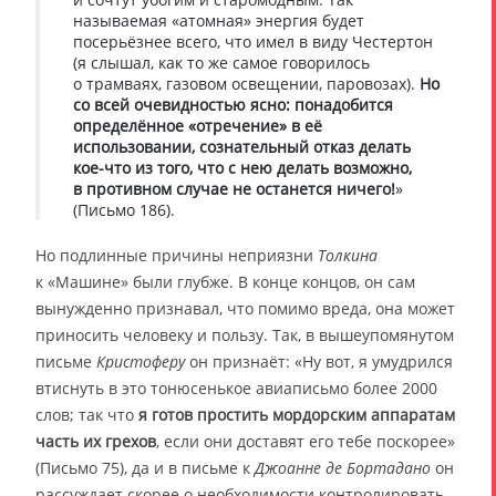
называемая «атомная» энергия будет
посерьёзнее всего, что имел в виду Честертон
(я слышал, как то же самое говорилось
о трамваях, газовом освещении, паровозах).
Но
со всей очевидностью ясно: понадобится
определённое «отречение» в её
использовании, сознательный отказ делать
кое-что из того, что с нею делать возможно,
в противном случае не останется ничего!
»
(Письмо 186).
Но подлинные причины неприязни
Толкина
к «Машине» были глубже. В конце концов, он сам
вынужденно признавал, что помимо вреда, она может
приносить человеку и пользу. Так, в вышеупомянутом
письме
Кристоферу
он признаёт: «Ну вот, я умудрился
втиснуть в это тонюсенькое авиаписьмо более 2000
слов; так что
я готов простить мордорским аппаратам
часть их грехов
, если они доставят его тебе поскорее»
(Письмо 75), да и в письме к
Джоанне де Бортадано
он
рассуждает скорее о необходимости контролировать