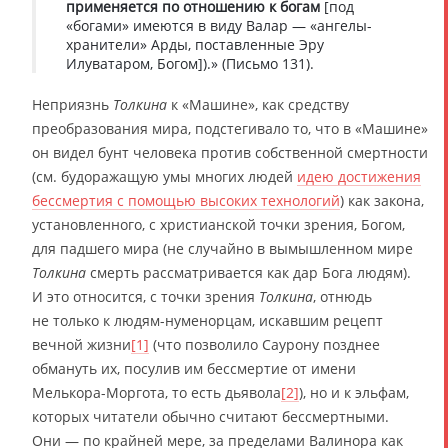
применяется по отношению к богам
[под
«богами» имеются в виду Валар — «ангелы-
хранители» Арды, поставленные Эру
Илуватаром, Богом]).» (Письмо 131).
Неприязнь
Толкина
к «Машине», как средству
преобразования мира, подстегивало то, что в «Машине»
он видел бунт человека против собственной смертности
(см. будоражащую умы многих людей
идею достижения
бессмертия с помощью высоких технологий
) как закона,
установленного, с христианской точки зрения, Богом,
для падшего мира (не случайно в вымышленном мире
Толкина
смерть рассматривается как дар Бога людям).
И это относится, с точки зрения
Толкина
, отнюдь
не только к людям-нуменорцам, искавшим рецепт
вечной жизни
[1]
(что позволило Саурону позднее
обмануть их, посулив им бессмертие от имени
Мелькора-Моргота, то есть дьявола
[2]
), но и к эльфам,
которых читатели обычно считают бессмертными.
Они — по крайней мере, за пределами Валинора как