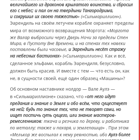
величайшего из драконов крылатого воинства, и сбросил
его с небес; и пал он на твердыни Тангородрима,
и сокрушил их своею тяжестью
» («Сильмариллион»).
Эарендиль на своём летучем корабле охраняет пределы
мира от возможного возвращения Моргота:
«Моргота
же Валар выбросили через Дверь Ночи за пределы Стен
Мира, в Пустоту Вне Времени, и на стенах тех навеки
поставлены были часовые,
и Эарендиль несёт стражу
на небесных бастионах
» («Сильмариллион»).
Как и всё,
сделанное эльфами, корабль Эарендиля, безусловно,
должен быть красив. И вместе с тем — что есть он, как
не, в сущности своей, ещё один образец «Машины»?
Об основном наставнике нолдор — Вале Аулэ —
в «Сильмариллионе» сказано, что
«
от него идут
предания и знание о Земле и обо всём, что существует
на ней; будь то знание тех, что не творят сами, но
ищут постичь суть сущего, или знание мастеров-
ремесленников
: ткача и резчика по дереву, и работника
по металлу; также и пахаря, и землепашца»
. При этом
«Мелькор же воспылал к нему ревностью, ибо
Аулэ более