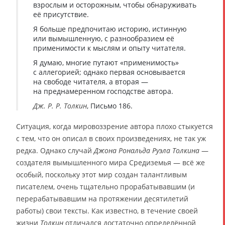
взрослым и осторожным, чтобы обнаруживать
её присутствие.
Я больше предпочитаю историю, истинную
или вымышленную, с разнообразием её
применимости к мыслям и опыту читателя.
Я думаю, многие путают «применимость»
с аллегорией; однако первая основывается
на свободе читателя, а вторая —
на преднамеренном господстве автора.
Дж. Р. Р. Толкин
, Письмо 186.
Ситуация, когда мировоззрение автора плохо стыкуется
с тем, что он описал в своих произведениях, не так уж
редка. Однако случай
Джона Рональда Руэла Толкина
—
создателя вымышленного мира Средиземья — всё же
особый, поскольку этот мир создан талантливым
писателем, очень тщательно прорабатывавшим (и
перерабатывавшим на протяжении десятилетий
работы) свои тексты. Как известно, в течение своей
жизни
Толкин
отличался достаточно определённой