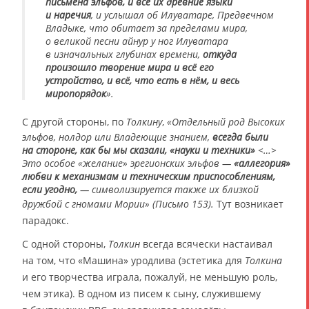
письмена эльфов, и все их древние языки
и наречия
, и услышал об Илуватаре, Предвечном
Владыке, что обитает за пределами мира,
о великой песни айнур у ног Илуватара
в изначальных глубинах времени,
откуда
произошло творение мира и всё его
устройство, и всё, что есть в нём, и весь
миропорядок
».
С другой стороны, по
Толкину
,
«Отдельный род Высоких
эльфов, нолдор или Владеющие знанием,
всегда были
на стороне, как бы мы сказали, «науки и техники»
<…>
Это особое «желание» эрегионских эльфов —
«аллегория»
любви к механизмам и техническим приспособлениям,
если угодно,
— символизируется также их близкой
дружбой с гномами Мории» (Письмо 153).
Тут возникает
парадокс.
С одной стороны,
Толкин
всегда всячески настаивал
на том, что «Машина» уродлива (эстетика для
Толкина
и его творчества играла, пожалуй, не меньшую роль,
чем этика). В одном из писем к сыну, служившему