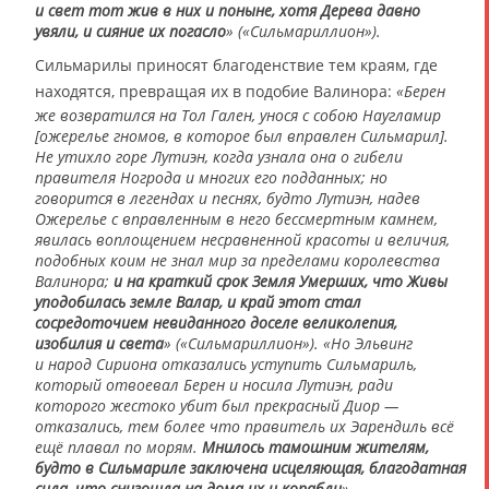
и свет тот жив в них и поныне, хотя Дерева давно
увяли, и сияние их погасло
» («Сильмариллион»).
Сильмарилы приносят благоденствие тем краям, где
находятся, превращая их в подобие Валинора:
«Берен
же возвратился на Тол Гален, унося с собою Наугламир
[ожерелье гномов, в которое был вправлен Сильмарил].
Не утихло горе Лутиэн, когда узнала она о гибели
правителя Ногрода и многих его подданных; но
говорится в легендах и песнях, будто Лутиэн, надев
Ожерелье с вправленным в него бессмертным камнем,
явилась воплощением несравненной красоты и величия,
подобных коим не знал мир за пределами королевства
Валинора;
и на краткий срок Земля Умерших, что Живы
уподобилась земле Валар, и край этот стал
сосредоточием невиданного доселе великолепия,
изобилия и света
» («Сильмариллион»). «Но Эльвинг
и народ Сириона отказались уступить Сильмариль,
который отвоевал Берен и носила Лутиэн, ради
которого жестоко убит был прекрасный Диор —
отказались, тем более что правитель их Эарендиль всё
ещё плавал по морям.
Мнилось тамошним жителям,
будто в Сильмариле заключена исцеляющая, благодатная
сила, что снизошла на дома их и корабли
»