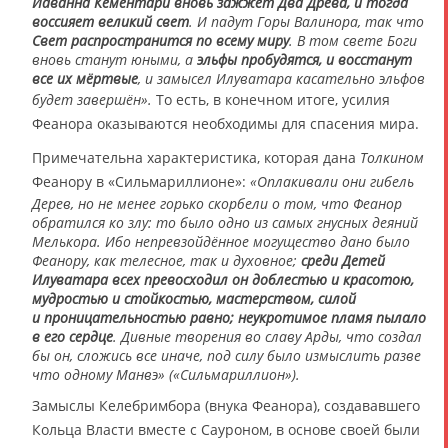
Йаванна Кементари вновь зажжёт Два Древа, и тогда
воссияет великий свет
. И падут Горы Валинора, так что
Свет распространится по всему миру
. В том свете Боги
вновь станут юными, а
эльфы пробудятся, и восстанут
все их мёртвые
, и замысел Илуватара касательно эльфов
будет завершён».
То есть, в конечном итоге, усилия
Феанора оказываются необходимы для спасения мира.
Примечательна характеристика, которая дана
Толкином
Феанору в «Сильмариллионе»:
«Оплакивали они гибель
Дерев, но не менее горько скорбели о том, что Феанор
обратился ко злу: то было одно из самых гнусных деяний
Мелькора. Ибо непревзойдённое могущество дано было
Феанору, как телесное, так и духовное;
среди Детей
Илуватара всех превосходил он доблестью и красотою,
мудростью и стойкостью, мастерством, силой
и проницательностью равно; неукротимое пламя пылало
в его сердце
. Дивные творения во славу Арды, что создал
бы он, сложись все иначе, под силу было измыслить разве
что одному Манвэ» («Сильмариллион»).
Замыслы Келебримбора (внука Феанора), создававшего
Кольца Власти вместе с Сауроном, в основе своей были