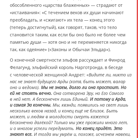
обособленного «царства блаженных» ― страдают от
«истаивания»: «С течением веков их души начинают
преобладать, и «сжигают» их тела ― конец этого
(теперь достигнутый), как говорят, таков, что тело
становится таким, как если бы оно было не более чем
памятью души ― хотя оно и не переменяется никогда
так, как одеяние» («Законы и Обычаи Эльдар»).
О конечной смертности эльфов рассуждает и Финрод
Фелагунд, эльфийский король Нарготронда, в беседе
с человеческой женщиной Андрет:
«Видите ли, никто из
нас не знает будущего Арды (хотя, быть может, валар
оно и ведомо).
Мы не знаем, долго ли она простоит. Но
ей не стоять вечно.
Она сотворена Эру, но Его Самого
в ней нет. А бесконечен лишь Единый.
И потому и Арда,
и самая Эа конечны.
Мы, квэнди, появились на свет лишь
несколько веков назад, и конец ещё не близок. Быть
может, и людям в молодости смерть кажется
бесконечно далёкой? Только мы уже прожили много лет,
и о многом успели передумать.
Но конец придёт. Это
знают все.
И тогда мы умрём и, похоже, исчезнем навеки,