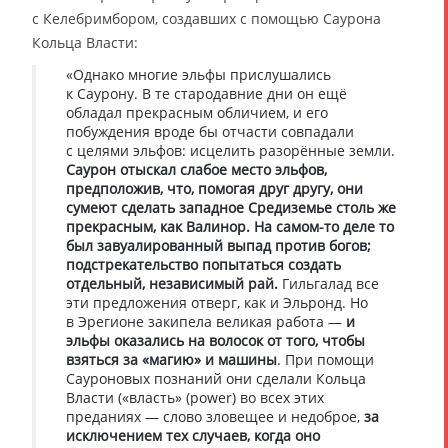
с Келебримбором, создавших с помощью Саурона
Кольца Власти:
«Однако многие эльфы прислушались
к Саурону. В те стародавние дни он ещё
обладал прекрасным обличием, и его
побуждения вроде бы отчасти совпадали
с целями эльфов: исцелить разорённые земли.
Саурон отыскал слабое место эльфов,
предположив, что, помогая друг другу, они
сумеют сделать западное Средиземье столь же
прекрасным, как Валинор. На самом-то деле то
был завуалированный выпад против богов;
подстрекательство попытаться создать
отдельный, независимый рай.
Гильгалад все
эти предложения отверг, как и Эльронд. Но
в Эрегионе закипела великая работа —
и
эльфы оказались на волосок от того, чтобы
взяться за «магию» и машины
. При помощи
Сауроновых познаний они сделали Кольца
Власти («власть» (power) во всех этих
преданиях — слово зловещее и недоброе,
за
исключением тех случаев, когда оно