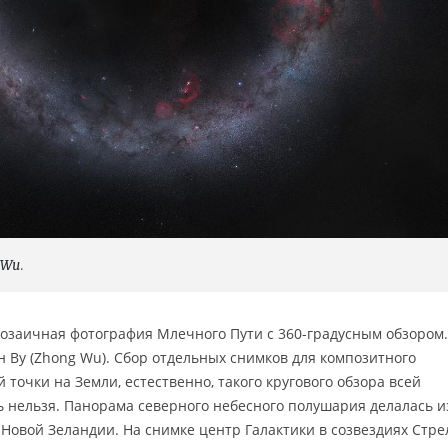
 Wu
.
мозаичная фотография Млечного Пути с 360-градусным обзором.
 Ву (Zhong Wu). Сбор отдельных снимков для композитного
 точки на Земли, естественно, такого кругового обзора всей
 нельзя. Панорама северного небесного полушария делалась и
 Новой Зеландии. На снимке центр Галактики в созвездиях Стр