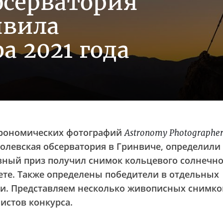
бсерватория
явила
а 2021 года
трономических фотографий
Astronomy Photographer 
ролевская обсерватория в Гринвиче, определили
авный приз получил снимок кольцевого солнечно
ете. Также определены победители в отдельных
ии. Представляем несколько живописных снимко
истов конкурса.