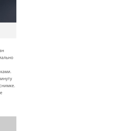
ан
иально
аками.
минуту
 снимке.
ые