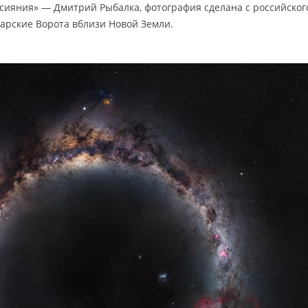
сияния» — Дмитрий Рыбалка, фотография сделана с российског
Карские Ворота вблизи Новой Земли.