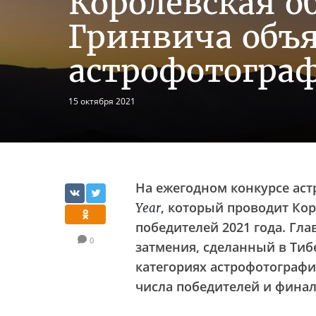
Королевская о
Гринвича объ
астрофотограф
15 октября 2021
На ежегодном конкурсе ас
, который проводит Ко
Year
победителей 2021 года. Гл
0
затмения, сделанный в Тиб
категориях астрофотограф
числа победителей и финал