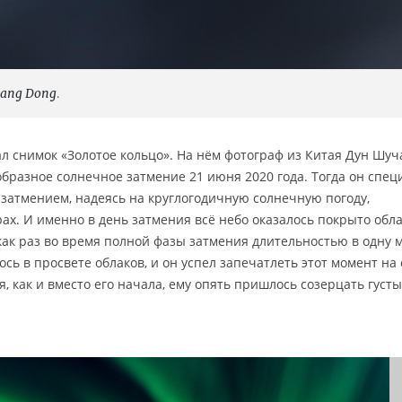
hang Dong
.
ал снимок «Золотое кольцо». На нём фотограф из Китая Дун Шуч
образное солнечное затмение 21 июня 2020 года. Тогда он спец
 затмением, надеясь на круглогодичную солнечную погоду,
рах. И именно в день затмения всё небо оказалось покрыто обл
как раз во время полной фазы затмения длительностью в одну 
ось в просвете облаков, и он успел запечатлеть этот момент на
, как и вместо его начала, ему опять пришлось созерцать густ