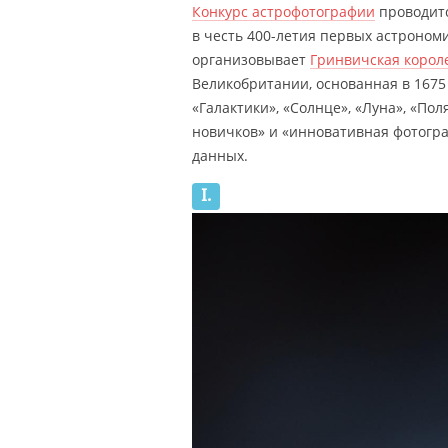
Конкурс астрофотографии
проводитс
в честь 400-летия первых астроном
организовывает
Гринвичская корол
Великобритании, основанная в 1675 
«Галактики», «Солнце», «Луна», «Пол
новичков» и «инновативная фотогр
данных.
I.