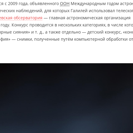
я с 2009 года, объявленного
ООН
Международным годом астро
ических наблюдений, для которых Галилей использовал телескоп
евская обсерватория
— главная астрономическая организация
году. Конкурс проводится в нескольких категориях, в числе ко
ярные сияния» и т. д., а также отдельно — детский конкурс, «кон
афия» — снимки, полученные путём компьютерной обработки о