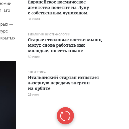
Европейское космическое
номии
агентство полетит на Луну
. Его
с собственным луноходом
31 июля
торых —
курс
БИОЛОГИЯ, БИОТЕХНОЛОГИИ
ткрытых
Старые стволовые клетки мышц
могут снова работать как
молодые, но есть нюанс
30 июля
ЭНЕРГЕТИКА
Итальянский стартап испытает
лазерную передачу энергии
на орбите
29 июля