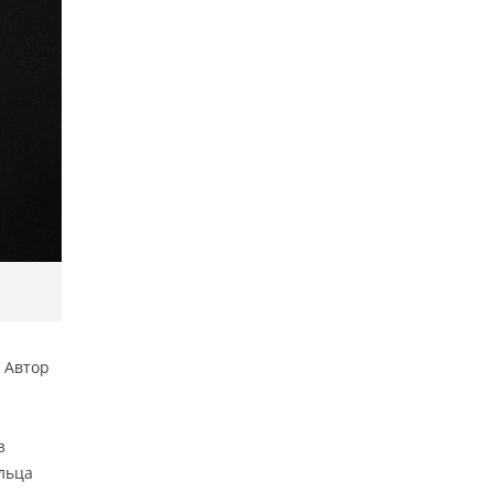
 Автор
з
ельца