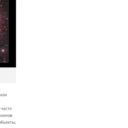
 или
 часто
лионов
объекты,