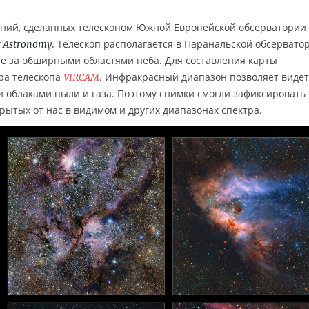
ений, сделанных телескопом Южной Европейской обсерватории
. Телескоп располагается в Паранальской обсервато
or Astronomy
е за обширными областями неба. Для составления карты
ра телескопа
. Инфракрасный диапазон позволяет виде
VIRCAM
и облаками пыли и газа. Поэтому снимки смогли зафиксировать
крытых от нас в видимом и других диапазонах спектра.