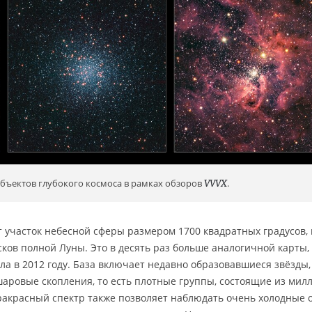
бъектов глубокого космоса в рамках обзоров
VVVX
.
участок небесной сферы размером 1700 квадратных градусов,
ков полной Луны. Это в десять раз больше аналогичной карты,
а в 2012 году. База включает недавно образовавшиеся звёзды,
аровые скопления, то есть плотные группы, состоящие из мил
ракрасный спектр также позволяет наблюдать очень холодные 