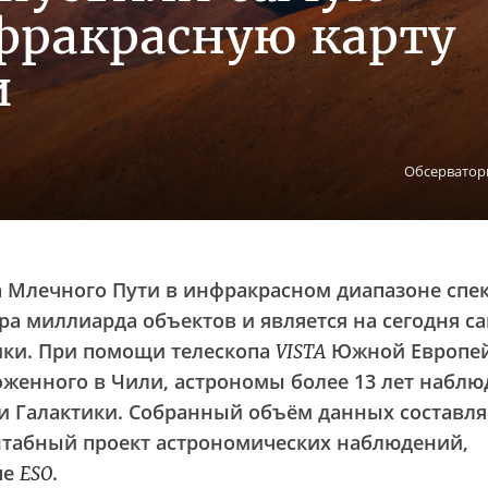
фракрасную карту
и
Обсервато
а Млечного Пути в инфракрасном диапазоне спек
ра миллиарда объектов и является на сегодня 
ики. При помощи телескопа
Южной Европе
VISTA
ложенного в Чили, астрономы более 13 лет набл
 Галактики. Собранный объём данных составля
штабный проект астрономических наблюдений,
пе
.
ESO