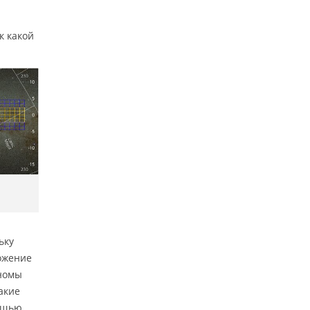
к какой
ьку
ложение
ономы
акие
мощью