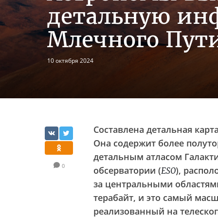
детальную ин
Млечного Пут
10 октября 2024
Составлена детальная карт
Она содержит более полуто
детальным атласом Галакт
0
обсерватории (
), распо
ESO
за центральными областями
терабайт, и это самый мас
реализованный на телеско