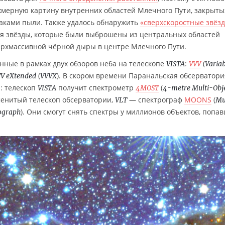
мерную картину внутренних областей Млечного Пути, закрыты
аками пыли. Также удалось обнаружить
«сверхскоростные звёз
 звёзды, которые были выброшены из центральных областей
верхмассивной чёрной дыры в центре Млечного Пути.
нные в рамках двух обзоров неба на телескопе
:
(
VISTA
VVV
Variab
(
). В скором времени Паранальская обсерватор
V eXtended
VVVX
: телескоп
получит спектрометр
(
VISTA
4MOST
4-metre Multi-Obj
аменитый телескоп обсерватории,
— спектрограф
MOONS
(
VLT
Mu
). Они смогут снять спектры у миллионов объектов, попа
rograph