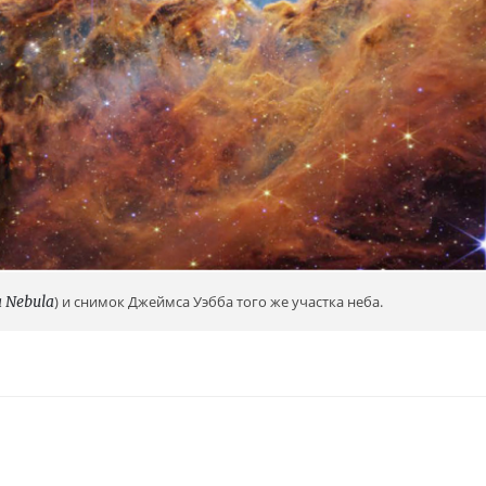
a Nebula
) и снимок Джеймса Уэбба того же участка неба.