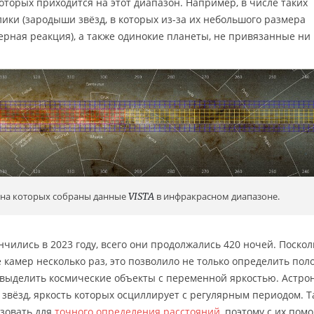
оторых приходится на этот диапазон. Например, в числе таких
ики (зародыши звёзд, в которых из-за их небольшого размера
ерная реакция), а также одинокие планеты, не привязанные ни 
 на которых собраны данные
VISTA
в инфракрасном диапазоне.
чились в 2023 году, всего они продолжались 420 ночей. Поскол
 камер несколько раз, это позволило не только определить по
е выделить космические объекты с переменной яркостью. Астр
 звёзд, яркость которых осциллирует с регулярным периодом. Т
ьзовать для
точного определения расстояний
, поэтому с их по