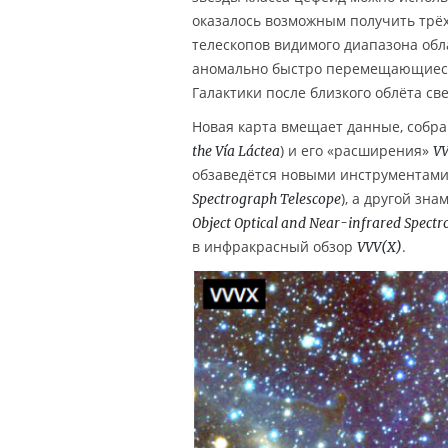
оказалось возможным получить трёх
телескопов видимого диапазона обл
аномально быстро перемещающиеся
Галактики после близкого облёта с
Новая карта вмещает данные, собра
) и его «расширения»
the Vía Láctea
VV
обзаведётся новыми инструментами
), а другой зн
Spectrograph Telescope
Object Optical and Near-infrared Spect
в инфракрасный обзор
.
VVV(X)