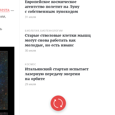
Европейское космическое
агентство полетит на Луну
—
VISTA
с собственным луноходом
рии,
31 июля
ть
БИОЛОГИЯ, БИОТЕХНОЛОГИИ
Старые стволовые клетки мышц
могут снова работать как
молодые, но есть нюанс
30 июля
КОСМОС
Итальянский стартап испытает
лазерную передачу энергии
на орбите
29 июля