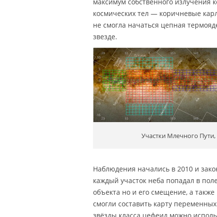
максимум собственного излучения к
космических тел — коричневые карл
не смогла начаться цепная термояд
звезде.
Участки Млечного Пути,
Наблюдения начались в 2010 и закон
каждый участок неба попадал в поле
объекта но и его смещение, а такж
смогли составить карту переменных
звёзды класса цефеид можно испол