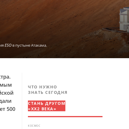
ESO
рия
в пустыне Атакама.
тра.
самым
ЧТО НУЖНО
йской
ЗНАТЬ СЕГОДНЯ
юдали
СТАНЬ ДРУГОМ
ет 500
«XX2 ВЕКА»
КОСМОС