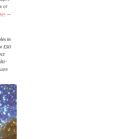
х от
ды»
—
les in
ия
ESO
ect
lti-
вших