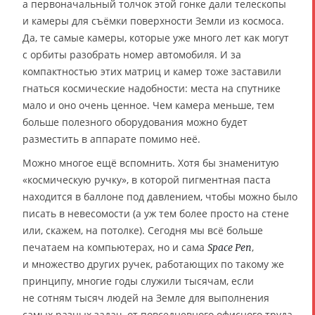
а первоначальный толчок этой гонке дали телескопы
и камеры для съёмки поверхности Земли из космоса.
Да, те самые камеры, которые уже много лет как могут
с орбиты разобрать номер автомобиля. И за
компактностью этих матриц и камер тоже заставили
гнаться космические надобности: места на спутнике
мало и оно очень ценное. Чем камера меньше, тем
больше полезного оборудования можно будет
разместить в аппарате помимо неё.
Можно многое ещё вспомнить. Хотя бы знаменитую
«космическую ручку», в которой пигментная паста
находится в баллоне под давлением, чтобы можно было
писать в невесомости (а уж тем более просто на стене
или, скажем, на потолке). Сегодня мы всё больше
печатаем на компьютерах, но и сама
,
Space Pen
и множество других ручек, работающих по такому же
принципу, многие годы служили тысячам, если
не сотням тысяч людей на Земле для выполнения
самых разных задач, от повседневного офисного труда