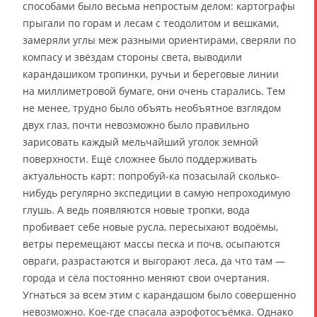
способами было весьма непростым делом: картографы
прыгали по горам и лесам с теодолитом и вешками,
замеряли углы меж разными ориентирами, сверяли по
компасу и звёздам стороны света, выводили
карандашиком тропинки, ручьи и береговые линии
на миллиметровой бумаге, они очень старались. Тем
не менее, трудно было объять необъятное взглядом
двух глаз, почти невозможно было правильно
зарисовать каждый мельчайший уголок земной
поверхности. Ещё сложнее было поддерживать
актуальность карт: попробуй-ка позасылай сколько-
нибудь регулярно экспедиции в самую непроходимую
глушь. А ведь появляются новые тропки, вода
пробивает себе новые русла, пересыхают водоёмы,
ветры перемещают массы песка и почв, осыпаются
овраги, разрастаются и выгорают леса, да что там —
города и сёла постоянно меняют свои очертания.
Угнаться за всем этим с карандашом было совершенно
невозможно. Кое-где спасала аэрофотосъёмка. Однако