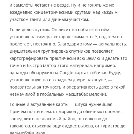
и самолёты летают не везде. Ну и не гонять же их
ежедневно концентрическими кругами над каждым
участком тайги или дачным участком.
То ли дело спутник. Он висит на орбите, на нём
установлена камера, которая снимает всё, над чем он
пролетает, постоянно. Благодаря этому — актуальность.
Внушительная группировка спутников позволяет
картографировать практически всю Землю и делать это
точно и быстро (автор этого материала, например,
однажды обнаружил на Google-картах собачью будку,
установленную на его заднем дворе накануне, —
поразительная точность и оперативность даже в такой
незначимой в глобальных масштабах мелочи).
Точные и актуальные карты — штука нужнейшая.
Причём почти всем, от моряков до обычных горожан,
зашедших в незнакомый район, от геологов до
таксистов, отыскивающих адрес вызова, от туристов до
дальнобойщиков.