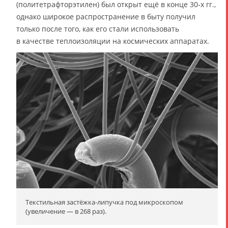
(политетрафторэтилен) был открыт ещё в конце 30-х гг.,
однако широкое распространение в быту получил
только после того, как его стали использовать
в качестве теплоизоляции на космических аппаратах.
Текстильная застёжка-липучка под микроскопом
(увеличение — в 268 раз).