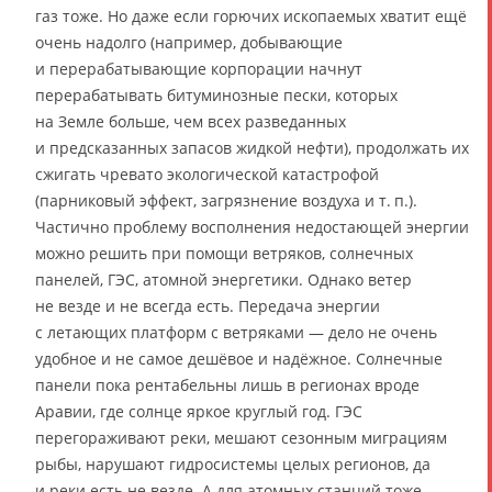
газ тоже. Но даже если горючих ископаемых хватит ещё
очень надолго (например, добывающие
и перерабатывающие корпорации начнут
перерабатывать битуминозные пески, которых
на Земле больше, чем всех разведанных
и предсказанных запасов жидкой нефти), продолжать их
сжигать чревато экологической катастрофой
(парниковый эффект, загрязнение воздуха и т. п.).
Частично проблему восполнения недостающей энергии
можно решить при помощи ветряков, солнечных
панелей, ГЭС, атомной энергетики. Однако ветер
не везде и не всегда есть. Передача энергии
с летающих платформ с ветряками — дело не очень
удобное и не самое дешёвое и надёжное. Солнечные
панели пока рентабельны лишь в регионах вроде
Аравии, где солнце яркое круглый год. ГЭС
перегораживают реки, мешают сезонным миграциям
рыбы, нарушают гидросистемы целых регионов, да
и реки есть не везде. А для атомных станций тоже