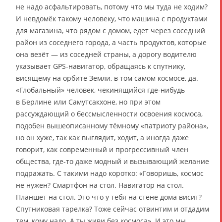
не надо асфальтировать, потому что мы туда не ходим?
И невдомёк такому человеку, что машина с продуктами
для магазина, что рядом с домом, едет через соседний
район из соседнего города, а часть продуктов, которые
она везёт — из соседней страны, а дорогу водителю
указывает GPS-навигатор, обращаясь к спутнику,
висящему на орбите Земли, в том самом космосе, да.
«Глобальный» человек, чекинящийся где-нибудь
в Берлине или Самутсакхоне, но при этом
рассуждающий о бессмысленности освоения космоса,
подобен вышеописанному тёмному «патриоту района»,
но он хуже, так как выглядит, ходит, а иногда даже
говорит, как современный и прогрессивный член
общества, где-то даже модный и вызывающий желание
подражать. С такими надо коротко: «Говоришь, космос
не нужен? Смартфон на стол. Навигатор на стол.
Планшет на стол. Это что у тебя на стене дома висит?
Спутниковая тарелка? Тоже сейчас отвинтим и отдадим
тем, кому надо. А ты живи без космоса». И это мы