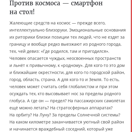
Против космоса — смартфон
на стол!
Жалеющие средств на космос — прежде всего,
интеллектуально близоруки. Эмоциональные основания
их риторики близки позиции тех людей, что не ездят за
границу и вообще редко выезжают из родного города,
тех, чей девиз: «Где родился, там и пригодился».
Человек опасается чуждых, неосвоенных пространств
и льнёт к привычному, к «родному». Для кого-то это дом
и ближайшие окрестности, для кого-то городской район,
город, область, страна. А для кого-то и Земля. То есть,
человек может считать себя глобалистом и при этом
осуждать тех, кто высовывает нос за пределы родного
глобуса. А где он — предел? На пассажирских самолётах
ещё можно летать? На стратосферных аппаратах?
На орбиту? На Луну? За пределы Солнечной системы?
На каком километре заканчивается уютный свой район
и начинается враждебный соседний, который уже