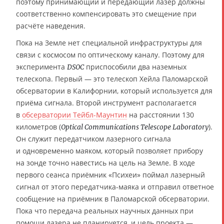
поэтому принимающий и передающий лазер должны
соответственно компенсировать это смещение при
расчёте наведения.
Пока на Земле нет специальной инфраструктуры для
связи с космосом по оптическому каналу. Поэтому для
эксперимента
приспособили два наземных
DSOC
телескопа. Первый — это телескоп Хейла Паломарской
обсерватории в Калифорнии, который используется для
приёма сигнала. Второй инструмент располагается
в
обсерватории Тейбл-Маунтин
на расстоянии 130
километров (
).
Optical Communications Telescope Laboratory
Он служит передатчиком лазерного сигнала
и одновременно маяком, который позволяет прибору
на зонде точно навестись на цель на Земле. В ходе
первого сеанса приёмник «Психеи» поймал лазерный
сигнал от этого передатчика-маяка и отправил ответное
сообщение на приёмник в Паломарской обсерватории.
Пока что передача реальных научных данных при
помощи лазера не планируется, и цель проекта —