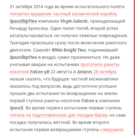
31 октября 2014 года во время испытательного полёта
потерпел крушение частный космический корабль
компании
, принадлежащей
SpaceShipTwo
Virgin Galactic
Ричарду Брэнсону. Один пилот погиб, второй успел
катапультироваться, но получил тяжёлые повреждения.
Трагедия произошла сразу после включения ракетного
двигателя. Самолёт
, поднимавший
White Knight Two
в воздух, сумел приземлиться. Но даже
SpaceShipTwo
учитывая аварии на испытаниях
прототипа ракеты-
носителя
22 августа и
28 октября
,
Falcon 9R
Antares
нельзя сказать, что будущее частной космонавтики
оказалось под вопросом, ведь достаточно успешно
прошли два испытания по возвращению на землю
первой ступени ракеты-носителя
компании
Falcon 9
. Во время первого испытания первая ступень
SpaceX
попала на подготовленную для посадки баржу
, но сама
посадка получилась жёсткой. Во время второго
испытания первая возвращаемая ступень
совершила