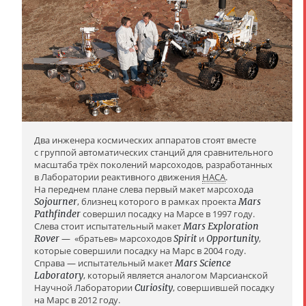
Два инженера космических аппаратов стоят вместе
с группой автоматических станций для сравнительного
масштаба трёх поколений марсоходов, разработанных
в Лаборатории реактивного движения
НАСА
.
На переднем плане слева первый макет марсохода
Sojourner
, близнец которого в рамках проекта
Mars
Pathfinder
совершил посадку на Марсе в 1997 году.
Слева стоит испытательный макет
Mars Exploration
Rover
— «братьев» марсоходов
Spirit
и
Opportunity
,
которые совершили посадку на Марс в 2004 году.
Справа — испытательный макет
Mars Science
Laboratory
, который является аналогом Марсианской
Научной Лаборатории
Curiosity
, совершившей посадку
на Марс в 2012 году.