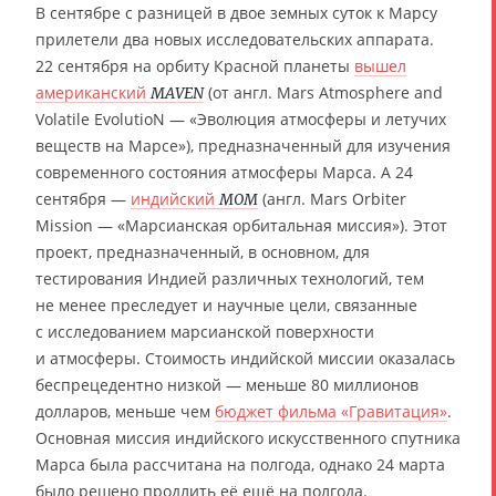
В сентябре с разницей в двое земных суток к Марсу
прилетели два новых исследовательских аппарата.
22 сентября на орбиту Красной планеты
вышел
американский
(от англ. Mars Atmosphere and
MAVEN
Volatile EvolutioN — «Эволюция атмосферы и летучих
веществ на Марсе»), предназначенный для изучения
современного состояния атмосферы Марса. А 24
сентября —
индийский
(англ. Mars Orbiter
MOM
Mission — «Марсианская орбитальная миссия»). Этот
проект, предназначенный, в основном, для
тестирования Индией различных технологий, тем
не менее преследует и научные цели, связанные
с исследованием марсианской поверхности
и атмосферы. Стоимость индийской миссии оказалась
беспрецедентно низкой — меньше 80 миллионов
долларов, меньше чем
бюджет фильма «Гравитация»
.
Основная миссия индийского искусственного спутника
Марса была рассчитана на полгода, однако 24 марта
было решено продлить её ещё на полгода.