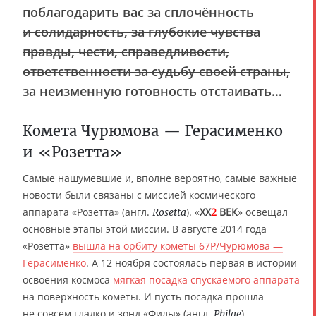
поблагодарить вас за сплочённость
и солидарность, за глубокие чувства
правды, чести, справедливости,
ответственности за судьбу своей страны,
за неизменную готовность отстаивать…
Комета Чурюмова — Герасименко
и «Розетта»
Самые нашумевшие и, вполне вероятно, самые важные
новости были связаны с миссией космического
аппарата «Розетта» (англ.
). «
XX
2
ВЕК
» освещал
Rosetta
основные этапы этой миссии. В августе 2014 года
«Розетта»
вышла на орбиту кометы 67P/Чурюмова —
Герасименко
. А 12 ноября состоялась первая в истории
освоения космоса
мягкая посадка спускаемого аппарата
на поверхность кометы. И пусть посадка прошла
не совсем гладко и зонд «Филы» (англ.
)
Philae