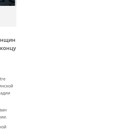
женщин
 концу
tre
тинской
тадии
ван
лии.
ной