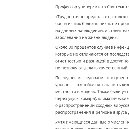
Профессор университета Саутгемпто
«Трудно точно предсказать, сколько
части из них болезнь никак не про
на данных наблюдений, и ставит в
заболевания на жизнь людей».
Около 80 процентов случаев инфекц
которые не отличаются от последст
отчётностью и разницей в доступн
не позволяют делать качественный
Последнее исследование построено 
уровне, — в ячейке пять на пять ки
местности в модель. Также были учт
через укусы комара), климатически
о распространении сходных вирусов
распространения в регионе вируса де
Учтя имеющиеся данные о численнос
экономических условиях региона, 