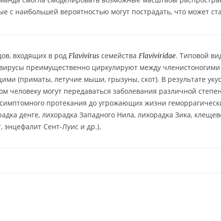
рые с наибольшей вероятностью могут пострадать, что может ст
дов, входящих в род
семейства
. Типовой ви
Flavivirus
Flaviviridae
ивирусы преимущественно циркулируют между членистоногими
ми (приматы, летучие мыши, грызуны, скот). В результате уку
м человеку могут передаваться заболевания различной степе
ссимптомного протекания до угрожающих жизни геморрагическ
адка денге, лихорадка Западного Нила, лихорадка Зика, клеще
 энцефалит Сент-Луис и др.).