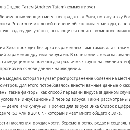
на Эндрю Татем (Andrew Tatem) комментирует:
 беременных женщин могут пострадать от Зика, потому что у б
явится. Это в значительной степени обесценивает методы, осно
ажную задачу для учёных, пытающихся понять возможное влиян
ии Зика проходит без ярко выраженных симптомов или с таким
вий заражения другими вирусами. В сочетании с несогласован
ости медицинской помощи для различных групп населения эти 
 прогноз на основе данных наблюдений.
на модели, которая изучает распространение болезни на мест
лометров. Для этого потребовалось внести важные данные о ка
ены такие факторы, как способ передачи вируса (в данном слу
е условия и инкубационный период вируса. Также рассмотрены
 — денге и чикунгуньи. Прогноз для вируса Зика близок к цифр
нге (53 млн в 2010 г.), который имеет много общего с Зика.
ти населения, рождаемости, беременностях, родах и социальн
команда смогла смоделировать возможные масштабы распростр