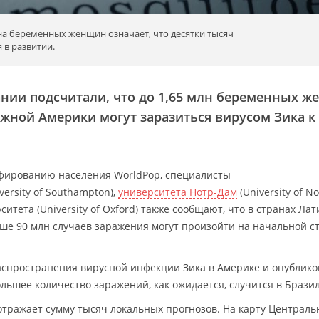
а беременных женщин означает, что десятки тысяч
в развитии.
нии подсчитали, что до 1,65 млн беременных 
жной Америки могут заразиться вирусом Зика к
афированию населения WorldPop, специалисты
versity of Southampton),
университета Нотр-Дам
(University of No
итета (University of Oxford) также сообщают, что в странах Ла
ше 90 млн случаев заражения могут произойти на начальной с
аспространения вирусной инфекции Зика в Америке и опублико
ольшее количество заражений, как ожидается, случится в Брази
тражает сумму тысяч локальных прогнозов. На карту Централь