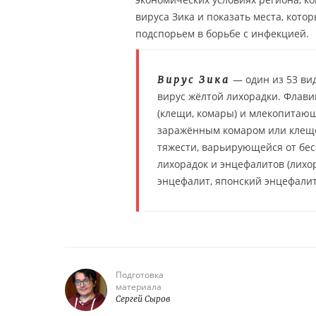
вируса Зика и показать места, кото
подспорьем в борьбе с инфекцией.
— один из 53 ви
Вирус Зика
вирус жёлтой лихорадки. Флав
(клещи, комары) и млекопитающи
заражённым комаром или клещо
тяжести, варьирующейся от бе
лихорадок и энцефалитов (лихор
энцефалит, японский энцефалит,
Подготовка
материала
Сергей Сыров