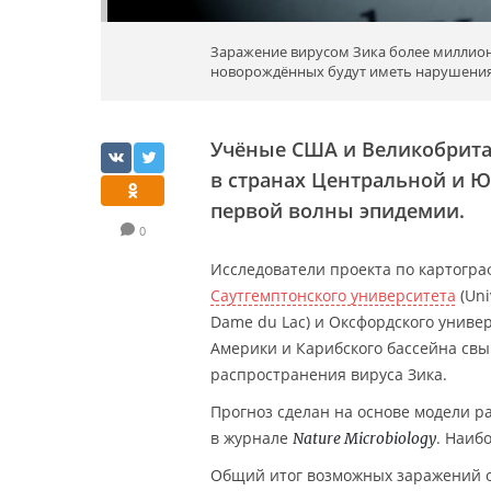
Заражение вирусом Зика более миллион
новорождённых будут иметь нарушения 
Учёные США и Великобрита
в странах Центральной и Ю
первой волны эпидемии.
0
Исследователи проекта по картогр
Саутгемптонского университета
(Uni
Dame du Lac) и Оксфордского универс
Америки и Карибского бассейна свы
распространения вируса Зика.
Прогноз сделан на основе модели р
в журнале
. Наиб
Nature Microbiology
Общий итог возможных заражений о