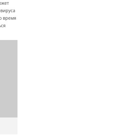
ожет
 вируса
о время
ься