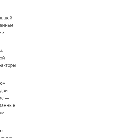
ольшей
ванные
ие
и,
ной
факторы
ном
ждой
чае —
 данные
ам
о-
анения