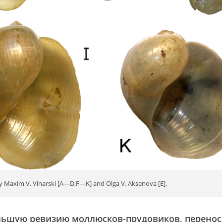
axim V. Vinarski [A—D,F—K] and Olga V. Aksenova [E].
льшую ревизию моллюсков-прудовиков, перено