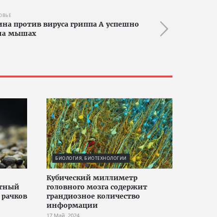
ОВЬЕ
ина против вируса гриппа А успешно
на мышах
БИОЛОГИЯ, БИОТЕХНОЛОГИИ
Кубический миллиметр
стный
головного мозга содержит
 рачков
грандиозное количество
информации
17 Май, 2024