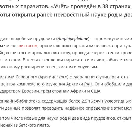
отных паразитов. «Учёт» проведён в 38 странах,
боты открыты ранее неизвестный науке род и дв
адиксоподобные прудовики (
) — промежуточные 
Amphipepleinae
ом числе
шистосом
, проникающих в организм человека при куп
йцах шистосом прокалывают кожу, проходят через стенки кров
 и ткани. В местах скопления паразитов и их яиц забивается 
варикозному расширению вен, кистам и опухолям.
стами Северного (Арктического) федерального университета
 центра комплексного изучения Арктики
РАН
. Они обобщили д
сударствам Евразии, трём странам Африки и США.
онлайн-библиотека, содержащая более 2,5 тысяч нуклеотидных
ти данные позволят проводить надёжное определение этих мол
 В том числе новые для науки род и два вида прудовиков, откры
йонах Тибетского плато.