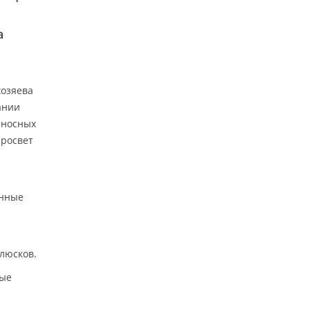
а
хозяева
ании
еносных
просвет
анные
люсков.
тые