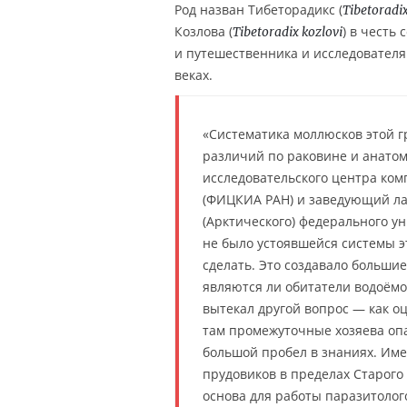
Род назван Тибеторадикс (
Tibetoradi
Козлова (
) в честь
Tibetoradix kozlovi
и путешественника и исследователя
веках.
«Систематика моллюсков этой г
различий по раковине и анато
исследовательского центра ком
(ФИЦКИА РАН) и заведующий ла
(Арктического) федерального у
не было устоявшейся системы э
сделать. Это создавало больши
являются ли обитатели водоёмо
вытекал другой вопрос — как оц
там промежуточные хозяева опа
большой пробел в знаниях. Име
прудовиков в пределах Старого 
основа для работы паразитолог