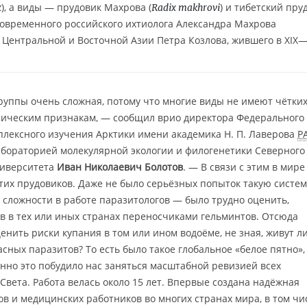
), а виды — прудовик Махрова (
) и тибетский пру
x
Radix makhrovi
 современного российского ихтиолога Александра Махрова
 Центральной и Восточной Азии Петра Козлова, жившего в XIX
руппы очень сложная, потому что многие виды не имеют чётки
мическим признакам, — сообщил врио директора Федерального
плексного изучения Арктики имени академика Н. П. Лаверова
Р
бораторией молекулярной экологии и филогенетики Северного
ниверситета
Иван Николаевич Болотов
. — В связи с этим в мире
тих прудовиков. Даже не было серьёзных попыток такую систем
е сложности в работе паразитологов — было трудно оценить,
в в тех или иных странах переносчиками гельминтов. Отсюда
енить риски купания в том или ином водоёме, не зная, живут л
сных паразитов? То есть было такое глобальное «белое пятно»,
нно это побудило нас заняться масштабной ревизией всех
Света. Работа велась около 15 лет. Впервые создана надёжная
ов и медицинских работников во многих странах мира, в том чи