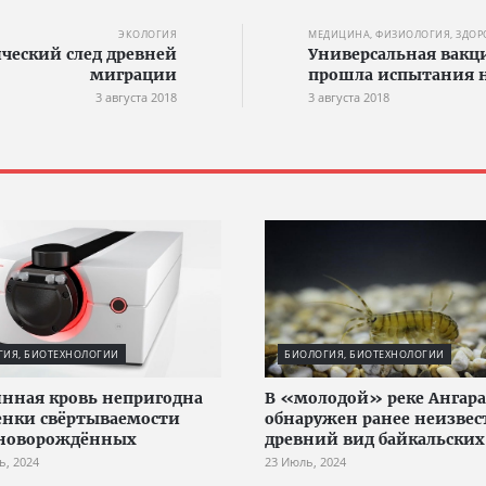
ЭКОЛОГИЯ
МЕДИЦИНА, ФИЗИОЛОГИЯ, ЗДОР
ческий след древней
Универсальная вакц
миграции
прошла испытания 
3 августа 2018
3 августа 2018
ГИЯ, БИОТЕХНОЛОГИИ
БИОЛОГИЯ, БИОТЕХНОЛОГИИ
нная кровь непригодна
В «молодой» реке Ангара
енки свёртываемости
обнаружен ранее неизве
 новорождённых
древний вид байкальских
ь, 2024
23 Июль, 2024